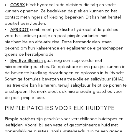
COSRX
biedt hydrocolloïde pleisters die talg en vocht
kunnen opnemen. Ze bedekken de plek en kunnen zo het
contact met vingers of kleding beperken. Dit kan het herstel
positief beïnvloeden.
APRICOT
combineert praktische hydrocolloïde patches
voor het actieve puistje en post-pimple-varianten met
niacinamide en alfa-arbutine. Deze bestanddelen staan
bekend om hun kalmerende en egaliserende eigenschappen
tijdens de herstelperiode.
Bye Bye Blemish
gaat nog een stap verder met
microneedling-patches. De oplosbare micro-puntjes kunnen in
de bovenste huidlaag doordringen en oplossen in huidvocht.
Sommige formules bevatten tea tree-olie en salicylzuur (BHA).
Tea tree-olie kan kalmeren, terwijl salicylzuur helpt de poriën te
ontstoppen. Het merk biedt ook microneedling-patches voor
de post-pimple-fase.
PIMPLE PATCHES VOOR ELK HUIDTYPE
Pimple patches
zijn geschikt voor verschillende huidtypes en
leeftijden. Vooral bij een vette of gecombineerde huid met
oppervlakkige puistjes, zoals whiteheads, zijn ze een goede