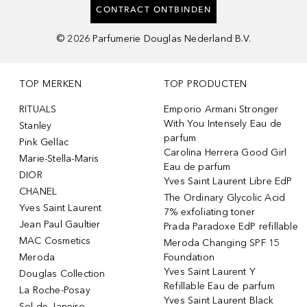
CONTRACT ONTBINDEN
©
2026
Parfumerie Douglas Nederland B.V.
TOP MERKEN
TOP PRODUCTEN
RITUALS
Emporio Armani Stronger
With You Intensely Eau de
Stanley
parfum
Pink Gellac
Carolina Herrera Good Girl
Marie-Stella-Maris
Eau de parfum
DIOR
Yves Saint Laurent Libre EdP
CHANEL
The Ordinary Glycolic Acid
Yves Saint Laurent
7% exfoliating toner
Jean Paul Gaultier
Prada Paradoxe EdP refillable
MAC Cosmetics
Meroda Changing SPF 15
Meroda
Foundation
Yves Saint Laurent Y
Douglas Collection
Refillable Eau de parfum
La Roche-Posay
Yves Saint Laurent Black
Sol de Janeiro