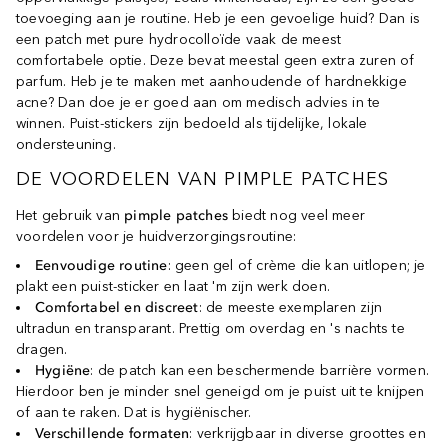
toevoeging aan je routine. Heb je een gevoelige huid? Dan is
een patch met pure hydrocolloïde vaak de meest
comfortabele optie. Deze bevat meestal geen extra zuren of
parfum. Heb je te maken met aanhoudende of hardnekkige
acne? Dan doe je er goed aan om medisch advies in te
winnen. Puist-stickers zijn bedoeld als tijdelijke, lokale
ondersteuning.
DE VOORDELEN VAN PIMPLE PATCHES
Het gebruik van
pimple patches
biedt nog veel meer
voordelen voor je huidverzorgingsroutine:
Eenvoudige routine
: geen gel of crème die kan uitlopen; je
plakt een puist-sticker en laat 'm zijn werk doen.
Comfortabel en discreet
: de meeste exemplaren zijn
ultradun en transparant. Prettig om overdag en 's nachts te
dragen.
Hygiëne
: de patch kan een beschermende barrière vormen.
Hierdoor ben je minder snel geneigd om je puist uit te knijpen
of aan te raken. Dat is hygiënischer.
Verschillende formaten
: verkrijgbaar in diverse groottes en