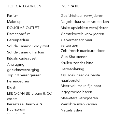
TOP CATEGORIEËN
INSPIRATIE
Parfum
Gezichtshaar verwijderen
Make-up
Nagels duurzaam versterken
DOUGLAS OUTLET
Make-upvlekken verwijderen
Damesparfum
Gerstekorrels verwijderen
Herenparfum
Gepermanent haar
verzorgen
Sol de Janeiro Body mist
Zelf french manicure doen
Sol de Janeiro Parfum
Gua Sha stenen
Rituals cadeauset
Krullen zonder hitte
Anti-aging
Dermaplaning
gezichtsverzorging
Top 10 herengeuren
Op zoek naar de beste
haarborstel
Herengeuren
Meer volume in fijn haar
Blush
Ingegroeide haren
ERBORIAN BB cream & CC
Mee-eters verwijderen
cream
Kérastase Haarolie &
Wenkbrauwen verven
Haarserum
Nagels vijlen