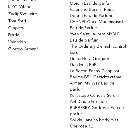
Opium Eau de parfum
KIKO Milano
Valentino Born In Roma
Zadig&Voltaire
Donna Eau de Parfum
Tom Ford
CHANEL Coco Mademoiselle
Olaplex
Eau de Parfum
Yves Saint Laurent MYSLF
Prada
Eau de parfum
Valentino
The Ordinary Blemish control
Giorgio Armani
serum
Gucci Flora Gorgeous
Gardenia EdP
La Roche-Posay Cicaplast
Baume B5+ Gezichtscrème
Armani My Way Eau de
parfum
Kérastase Genesis Sérum
Anti-Chute Fortifiant
BURBERRY Goddess Eau de
parfum
Sol de Janeiro body mist
Cheirosa 62