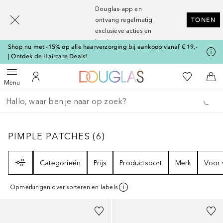
[navigation.slideout.screenreader]
Douglas-app en
ontvang regelmatig
TONEN
exclusieve acties en
kortingen
Shop nu met -15% op alle haarverzorging bij aankoop vanaf € 19,-
| Ontdek de Haircare Deals!
Naar Douglas Home
Naar Mijn W
Open menu
Naar Mijn Account
Naa
Menu
Ga terug
Zoekopdracht uitvoeren
PIMPLE PATCHES
6
RESULTATEN
PIMPLE PATCHES
(
6
)
Filter
Categorieën
Prijs
Productsoort
Merk
Voor 
Opmerkingen over sorteren en labels