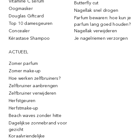
Vitamine C serum
Butterfly cut
Oogmasker
Nagellak snel drogen
Douglas Giftcard
Parfum bewaren: hoe kun je
Top 10 damesgeuren
parfum lang goed houden?
Concealer
Nagellak verwijderen
Kérastase Shampoo
Je nagelriemen verzorgen
ACTUEEL
Zomer parfum
Zomer make-up
Hoe werken zelfbruiners?
Zelfbruiner aanbrengen
Zelfbruiner verwijderen
Herfstgeuren
Herfstmake-up
Beach waves zonder hitte
Dagelijkse zonnebrand voor
gezicht
Koraalvriendelijke