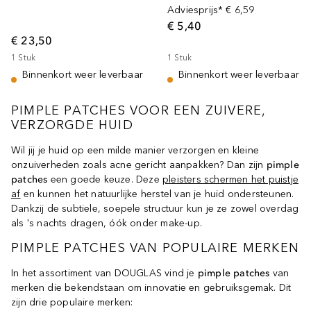
Adviesprijs*
€ 6,59
€ 5,40
€ 23,50
1
Stuk
1
Stuk
Binnenkort weer leverbaar
Binnenkort weer leverbaar
PIMPLE PATCHES VOOR EEN ZUIVERE,
VERZORGDE HUID
Wil jij je huid op een milde manier verzorgen en kleine
onzuiverheden zoals acne gericht aanpakken? Dan zijn
pimple
patches
een goede keuze. Deze
pleisters schermen het puistje
af
en kunnen het natuurlijke herstel van je huid ondersteunen.
Dankzij de subtiele, soepele structuur kun je ze zowel overdag
als 's nachts dragen, óók onder make-up.
PIMPLE PATCHES VAN POPULAIRE MERKEN
In het assortiment van DOUGLAS vind je
pimple patches
van
merken die bekendstaan om innovatie en gebruiksgemak. Dit
zijn drie populaire merken: