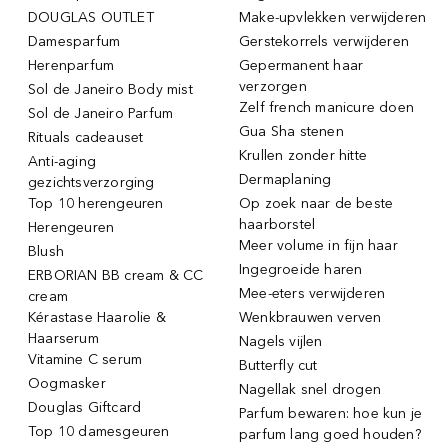
DOUGLAS OUTLET
Make-upvlekken verwijderen
Damesparfum
Gerstekorrels verwijderen
Herenparfum
Gepermanent haar
verzorgen
Sol de Janeiro Body mist
Zelf french manicure doen
Sol de Janeiro Parfum
Gua Sha stenen
Rituals cadeauset
Krullen zonder hitte
Anti-aging
Dermaplaning
gezichtsverzorging
Top 10 herengeuren
Op zoek naar de beste
haarborstel
Herengeuren
Meer volume in fijn haar
Blush
Ingegroeide haren
ERBORIAN BB cream & CC
Mee-eters verwijderen
cream
Kérastase Haarolie &
Wenkbrauwen verven
Haarserum
Nagels vijlen
Vitamine C serum
Butterfly cut
Oogmasker
Nagellak snel drogen
Douglas Giftcard
Parfum bewaren: hoe kun je
Top 10 damesgeuren
parfum lang goed houden?