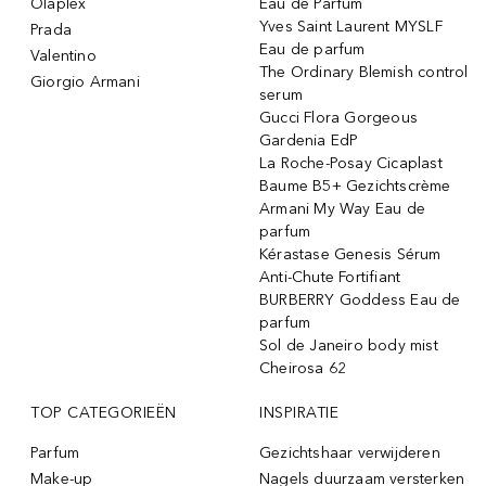
Olaplex
Eau de Parfum
Yves Saint Laurent MYSLF
Prada
Eau de parfum
Valentino
The Ordinary Blemish control
Giorgio Armani
serum
Gucci Flora Gorgeous
Gardenia EdP
La Roche-Posay Cicaplast
Baume B5+ Gezichtscrème
Armani My Way Eau de
parfum
Kérastase Genesis Sérum
Anti-Chute Fortifiant
BURBERRY Goddess Eau de
parfum
Sol de Janeiro body mist
Cheirosa 62
TOP CATEGORIEËN
INSPIRATIE
Parfum
Gezichtshaar verwijderen
Make-up
Nagels duurzaam versterken