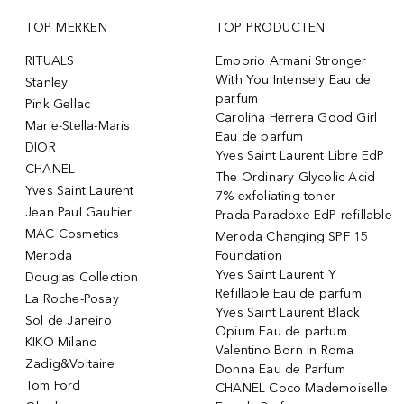
TOP MERKEN
TOP PRODUCTEN
RITUALS
Emporio Armani Stronger
With You Intensely Eau de
Stanley
parfum
Pink Gellac
Carolina Herrera Good Girl
Marie-Stella-Maris
Eau de parfum
DIOR
Yves Saint Laurent Libre EdP
CHANEL
The Ordinary Glycolic Acid
Yves Saint Laurent
7% exfoliating toner
Jean Paul Gaultier
Prada Paradoxe EdP refillable
MAC Cosmetics
Meroda Changing SPF 15
Meroda
Foundation
Yves Saint Laurent Y
Douglas Collection
Refillable Eau de parfum
La Roche-Posay
Yves Saint Laurent Black
Sol de Janeiro
Opium Eau de parfum
KIKO Milano
Valentino Born In Roma
Zadig&Voltaire
Donna Eau de Parfum
Tom Ford
CHANEL Coco Mademoiselle