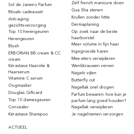
Zelf french manicure doen
Sol de Janeiro Parfum
Gua Sha stenen
Rituals cadeauset
Krullen zonder hitte
Anti-aging
Dermaplaning
gezichtsverzorging
Top 10 herengeuren
Op zoek naar de beste
haarborstel
Herengeuren
Meer volume in fijn haar
Blush
Ingegroeide haren
ERBORIAN BB cream & CC
Mee-eters verwijderen
cream
Kérastase Haarolie &
Wenkbrauwen verven
Haarserum
Nagels vijlen
Vitamine C serum
Butterfly cut
Oogmasker
Nagellak snel drogen
Douglas Giftcard
Parfum bewaren: hoe kun je
Top 10 damesgeuren
parfum lang goed houden?
Concealer
Nagellak verwijderen
Kérastase Shampoo
Je nagelriemen verzorgen
ACTUEEL