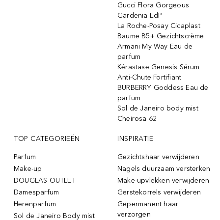
Gucci Flora Gorgeous
Gardenia EdP
La Roche-Posay Cicaplast
Baume B5+ Gezichtscrème
Armani My Way Eau de
parfum
Kérastase Genesis Sérum
Anti-Chute Fortifiant
BURBERRY Goddess Eau de
parfum
Sol de Janeiro body mist
Cheirosa 62
TOP CATEGORIEËN
INSPIRATIE
Parfum
Gezichtshaar verwijderen
Make-up
Nagels duurzaam versterken
DOUGLAS OUTLET
Make-upvlekken verwijderen
Damesparfum
Gerstekorrels verwijderen
Herenparfum
Gepermanent haar
verzorgen
Sol de Janeiro Body mist