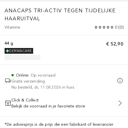
ANACAPS TRI-ACTIV TEGEN TIJDELIJKE
HAARUITVAL
Vitamine
0
(
0
)
44 g
€ 52,90
DERMACARE
Online
:
Op voorraad
Gratis verzending
Nu besteld, di, 11.08.2026 in huis.
Click & Collect
Bekijk de voorraad in je favoriete store
VOEG TOE AAN WINKELMANDJE
*De adviesprijs is de prijs die een fabrikant of leverancier