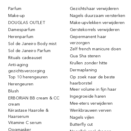
Parfum
Gezichtshaar verwijderen
Make-up
Nagels duurzaam versterken
DOUGLAS OUTLET
Make-upvlekken verwijderen
Damesparfum
Gerstekorrels verwijderen
Herenparfum
Gepermanent haar
verzorgen
Sol de Janeiro Body mist
Zelf french manicure doen
Sol de Janeiro Parfum
Gua Sha stenen
Rituals cadeauset
Krullen zonder hitte
Anti-aging
Dermaplaning
gezichtsverzorging
Top 10 herengeuren
Op zoek naar de beste
haarborstel
Herengeuren
Meer volume in fijn haar
Blush
Ingegroeide haren
ERBORIAN BB cream & CC
Mee-eters verwijderen
cream
Kérastase Haarolie &
Wenkbrauwen verven
Haarserum
Nagels vijlen
Vitamine C serum
Butterfly cut
Oogmasker