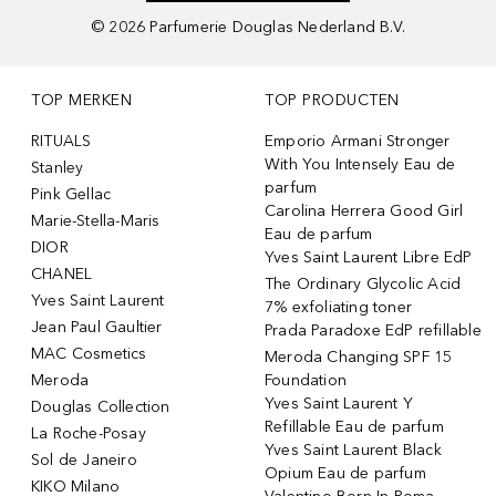
©
2026
Parfumerie Douglas Nederland B.V.
TOP MERKEN
TOP PRODUCTEN
RITUALS
Emporio Armani Stronger
With You Intensely Eau de
Stanley
parfum
Pink Gellac
Carolina Herrera Good Girl
Marie-Stella-Maris
Eau de parfum
DIOR
Yves Saint Laurent Libre EdP
CHANEL
The Ordinary Glycolic Acid
Yves Saint Laurent
7% exfoliating toner
Jean Paul Gaultier
Prada Paradoxe EdP refillable
MAC Cosmetics
Meroda Changing SPF 15
Meroda
Foundation
Yves Saint Laurent Y
Douglas Collection
Refillable Eau de parfum
La Roche-Posay
Yves Saint Laurent Black
Sol de Janeiro
Opium Eau de parfum
KIKO Milano