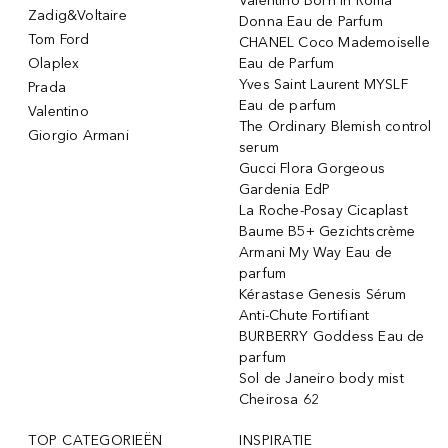
Valentino Born In Roma
Zadig&Voltaire
Donna Eau de Parfum
Tom Ford
CHANEL Coco Mademoiselle
Olaplex
Eau de Parfum
Yves Saint Laurent MYSLF
Prada
Eau de parfum
Valentino
The Ordinary Blemish control
Giorgio Armani
serum
Gucci Flora Gorgeous
Gardenia EdP
La Roche-Posay Cicaplast
Baume B5+ Gezichtscrème
Armani My Way Eau de
parfum
Kérastase Genesis Sérum
Anti-Chute Fortifiant
BURBERRY Goddess Eau de
parfum
Sol de Janeiro body mist
Cheirosa 62
TOP CATEGORIEËN
INSPIRATIE