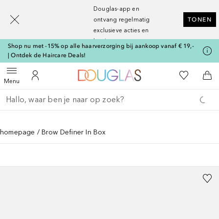
[navigation.slideout.screenreader]
Douglas-app en
ontvang regelmatig
TONEN
exclusieve acties en
kortingen
Shop nu met -15% op alle haarverzorging bij aankoop vanaf € 19,-
| Ontdek de Haircare Deals!
Naar Douglas Home
Naar Mijn W
Open menu
Naar Mijn Account
Naa
Menu
Ga terug
Zoekopdracht uitvoeren
homepage
Brow Definer In Box