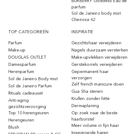
BURBERRY Goddess Eau de
parfum
Sol de Janeiro body mist
Cheirosa 62
TOP CATEGORIEËN
INSPIRATIE
Parfum
Gezichtshaar verwijderen
Make-up
Nagels duurzaam versterken
DOUGLAS OUTLET
Make-upvlekken verwijderen
Damesparfum
Gerstekorrels verwijderen
Herenparfum
Gepermanent haar
verzorgen
Sol de Janeiro Body mist
Zelf french manicure doen
Sol de Janeiro Parfum
Gua Sha stenen
Rituals cadeauset
Krullen zonder hitte
Anti-aging
Dermaplaning
gezichtsverzorging
Top 10 herengeuren
Op zoek naar de beste
haarborstel
Herengeuren
Meer volume in fijn haar
Blush
Ingegroeide haren