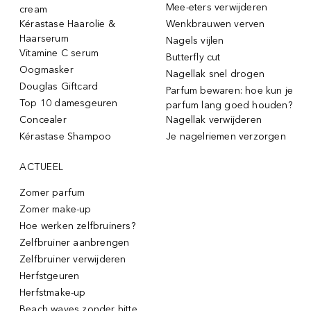
Mee-eters verwijderen
cream
Kérastase Haarolie &
Wenkbrauwen verven
Haarserum
Nagels vijlen
Vitamine C serum
Butterfly cut
Oogmasker
Nagellak snel drogen
Douglas Giftcard
Parfum bewaren: hoe kun je
Top 10 damesgeuren
parfum lang goed houden?
Concealer
Nagellak verwijderen
Kérastase Shampoo
Je nagelriemen verzorgen
ACTUEEL
Zomer parfum
Zomer make-up
Hoe werken zelfbruiners?
Zelfbruiner aanbrengen
Zelfbruiner verwijderen
Herfstgeuren
Herfstmake-up
Beach waves zonder hitte