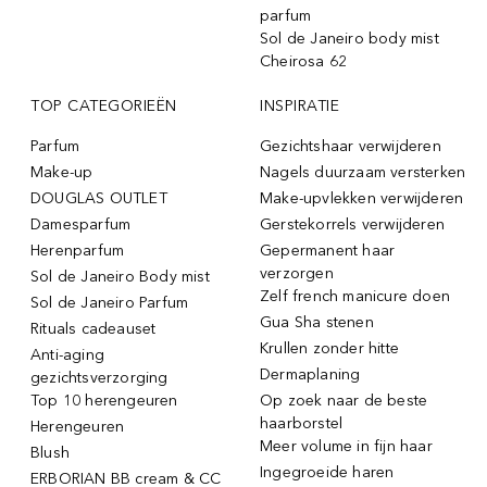
parfum
Sol de Janeiro body mist
Cheirosa 62
TOP CATEGORIEËN
INSPIRATIE
Parfum
Gezichtshaar verwijderen
Make-up
Nagels duurzaam versterken
DOUGLAS OUTLET
Make-upvlekken verwijderen
Damesparfum
Gerstekorrels verwijderen
Herenparfum
Gepermanent haar
verzorgen
Sol de Janeiro Body mist
Zelf french manicure doen
Sol de Janeiro Parfum
Gua Sha stenen
Rituals cadeauset
Krullen zonder hitte
Anti-aging
Dermaplaning
gezichtsverzorging
Top 10 herengeuren
Op zoek naar de beste
haarborstel
Herengeuren
Meer volume in fijn haar
Blush
Ingegroeide haren
ERBORIAN BB cream & CC