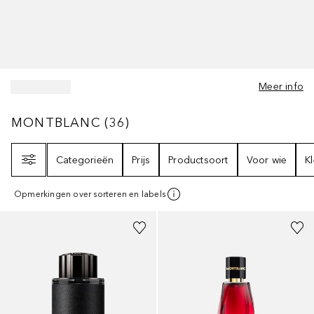
Meer info
MONTBLANC
36
RESULTATEN
MONTBLANC
(
36
)
Filter
Categorieën
Prijs
Productsoort
Voor wie
K
Opmerkingen over sorteren en labels