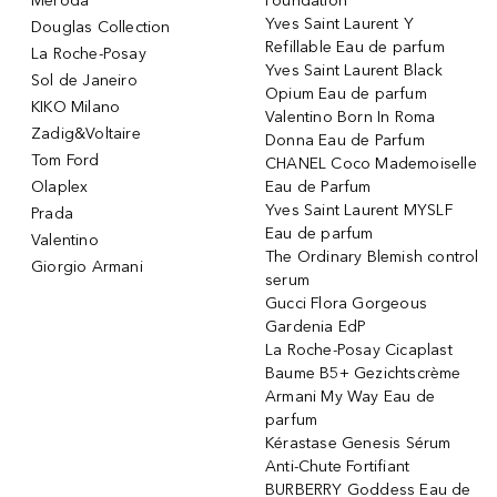
Meroda
Foundation
Yves Saint Laurent Y
Douglas Collection
Refillable Eau de parfum
La Roche-Posay
Yves Saint Laurent Black
Sol de Janeiro
Opium Eau de parfum
KIKO Milano
Valentino Born In Roma
Zadig&Voltaire
Donna Eau de Parfum
Tom Ford
CHANEL Coco Mademoiselle
Olaplex
Eau de Parfum
Yves Saint Laurent MYSLF
Prada
Eau de parfum
Valentino
The Ordinary Blemish control
Giorgio Armani
serum
Gucci Flora Gorgeous
Gardenia EdP
La Roche-Posay Cicaplast
Baume B5+ Gezichtscrème
Armani My Way Eau de
parfum
Kérastase Genesis Sérum
Anti-Chute Fortifiant
BURBERRY Goddess Eau de