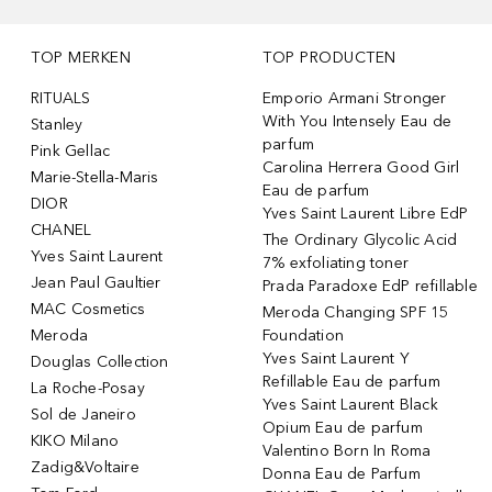
TOP MERKEN
TOP PRODUCTEN
RITUALS
Emporio Armani Stronger
With You Intensely Eau de
Stanley
parfum
Pink Gellac
Carolina Herrera Good Girl
Marie-Stella-Maris
Eau de parfum
DIOR
Yves Saint Laurent Libre EdP
CHANEL
The Ordinary Glycolic Acid
Yves Saint Laurent
7% exfoliating toner
Jean Paul Gaultier
Prada Paradoxe EdP refillable
MAC Cosmetics
Meroda Changing SPF 15
Meroda
Foundation
Yves Saint Laurent Y
Douglas Collection
Refillable Eau de parfum
La Roche-Posay
Yves Saint Laurent Black
Sol de Janeiro
Opium Eau de parfum
KIKO Milano
Valentino Born In Roma
Zadig&Voltaire
Donna Eau de Parfum