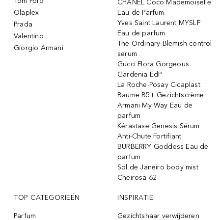
Tom Ford
CHANEL Coco Mademoiselle
Olaplex
Eau de Parfum
Yves Saint Laurent MYSLF
Prada
Eau de parfum
Valentino
The Ordinary Blemish control
Giorgio Armani
serum
Gucci Flora Gorgeous
Gardenia EdP
La Roche-Posay Cicaplast
Baume B5+ Gezichtscrème
Armani My Way Eau de
parfum
Kérastase Genesis Sérum
Anti-Chute Fortifiant
BURBERRY Goddess Eau de
parfum
Sol de Janeiro body mist
Cheirosa 62
TOP CATEGORIEËN
INSPIRATIE
Parfum
Gezichtshaar verwijderen