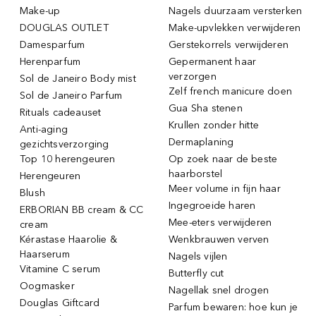
Make-up
Nagels duurzaam versterken
DOUGLAS OUTLET
Make-upvlekken verwijderen
Damesparfum
Gerstekorrels verwijderen
Herenparfum
Gepermanent haar
verzorgen
Sol de Janeiro Body mist
Zelf french manicure doen
Sol de Janeiro Parfum
Gua Sha stenen
Rituals cadeauset
Krullen zonder hitte
Anti-aging
Dermaplaning
gezichtsverzorging
Top 10 herengeuren
Op zoek naar de beste
haarborstel
Herengeuren
Meer volume in fijn haar
Blush
Ingegroeide haren
ERBORIAN BB cream & CC
Mee-eters verwijderen
cream
Kérastase Haarolie &
Wenkbrauwen verven
Haarserum
Nagels vijlen
Vitamine C serum
Butterfly cut
Oogmasker
Nagellak snel drogen
Douglas Giftcard
Parfum bewaren: hoe kun je