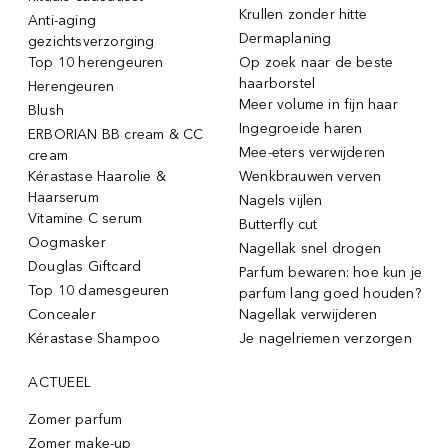
Krullen zonder hitte
Anti-aging
Dermaplaning
gezichtsverzorging
Top 10 herengeuren
Op zoek naar de beste
haarborstel
Herengeuren
Meer volume in fijn haar
Blush
Ingegroeide haren
ERBORIAN BB cream & CC
Mee-eters verwijderen
cream
Kérastase Haarolie &
Wenkbrauwen verven
Haarserum
Nagels vijlen
Vitamine C serum
Butterfly cut
Oogmasker
Nagellak snel drogen
Douglas Giftcard
Parfum bewaren: hoe kun je
Top 10 damesgeuren
parfum lang goed houden?
Concealer
Nagellak verwijderen
Kérastase Shampoo
Je nagelriemen verzorgen
ACTUEEL
Zomer parfum
Zomer make-up