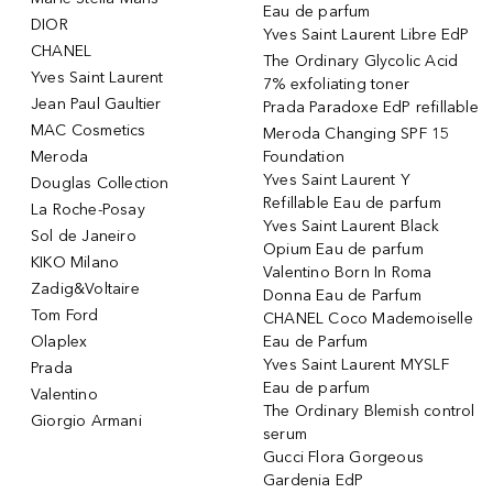
Eau de parfum
DIOR
Yves Saint Laurent Libre EdP
CHANEL
The Ordinary Glycolic Acid
Yves Saint Laurent
7% exfoliating toner
Jean Paul Gaultier
Prada Paradoxe EdP refillable
MAC Cosmetics
Meroda Changing SPF 15
Meroda
Foundation
Yves Saint Laurent Y
Douglas Collection
Refillable Eau de parfum
La Roche-Posay
Yves Saint Laurent Black
Sol de Janeiro
Opium Eau de parfum
KIKO Milano
Valentino Born In Roma
Zadig&Voltaire
Donna Eau de Parfum
Tom Ford
CHANEL Coco Mademoiselle
Olaplex
Eau de Parfum
Yves Saint Laurent MYSLF
Prada
Eau de parfum
Valentino
The Ordinary Blemish control
Giorgio Armani
serum
Gucci Flora Gorgeous
Gardenia EdP