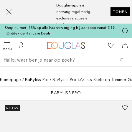
[navigation.slideout.screenreader]
Douglas-app en
ontvang regelmatig
TONEN
exclusieve acties en
kortingen
Shop nu met -15% op alle haarverzorging bij aankoop vanaf € 19,-
| Ontdek de Haircare Deals!
Naar Douglas Home
Naar Mijn W
Open menu
Naar Mijn Account
Naa
Menu
Ga terug
Zoekopdracht uitvoeren
homepage
BaByliss Pro
BaByliss Pro 4Artists Skeleton Trimmer G
BABYLISS PRO
NIEUW