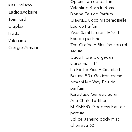
Opium Eau de parfum
KIKO Milano
Valentino Born In Roma
Zadig&Voltaire
Donna Eau de Parfum
Tom Ford
CHANEL Coco Mademoiselle
Olaplex
Eau de Parfum
Yves Saint Laurent MYSLF
Prada
Eau de parfum
Valentino
The Ordinary Blemish control
Giorgio Armani
serum
Gucci Flora Gorgeous
Gardenia EdP
La Roche-Posay Cicaplast
Baume B5+ Gezichtscrème
Armani My Way Eau de
parfum
Kérastase Genesis Sérum
Anti-Chute Fortifiant
BURBERRY Goddess Eau de
parfum
Sol de Janeiro body mist
Cheirosa 62