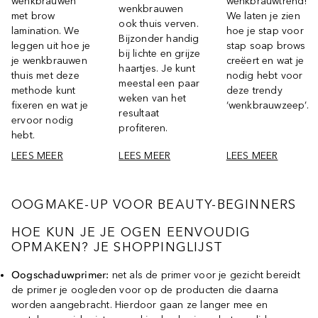
wenkbrauwen
wenkbrauwtrend!
wenkbrauwen
met brow
We laten je zien
ook thuis verven.
lamination. We
hoe je stap voor
Bijzonder handig
leggen uit hoe je
stap soap brows
bij lichte en grijze
je wenkbrauwen
creëert en wat je
haartjes. Je kunt
thuis met deze
nodig hebt voor
meestal een paar
methode kunt
deze trendy
weken van het
fixeren en wat je
‘wenkbrauwzeep’.
resultaat
ervoor nodig
profiteren.
hebt.
LEES MEER
LEES MEER
LEES MEER
OOGMAKE-UP VOOR BEAUTY-BEGINNERS
HOE KUN JE JE OGEN EENVOUDIG
OPMAKEN? JE SHOPPINGLIJST
Oogschaduwprimer:
net als de primer voor je gezicht bereidt
de primer je oogleden voor op de producten die daarna
worden aangebracht. Hierdoor gaan ze langer mee en