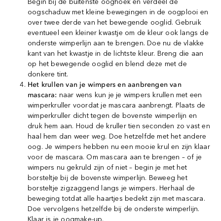
Begin bij de buitenste ooghoek en verdeel de
oogschaduw met kleine bewegingen in de oogplooi en
over twee derde van het bewegende ooglid. Gebruik
eventueel een kleiner kwastje om de kleur ook langs de
onderste wimperlijn aan te brengen. Doe nu de vlakke
kant van het kwastje in de lichtste kleur. Breng die aan
op het bewegende ooglid en blend deze met de
donkere tint.
Het krullen van je wimpers en aanbrengen van
mascara:
naar wens kun je je wimpers krullen met een
wimperkruller voordat je mascara aanbrengt. Plaats de
wimperkruller dicht tegen de bovenste wimperlijn en
druk hem aan. Houd de kruller tien seconden zo vast en
haal hem dan weer weg. Doe hetzelfde met het andere
oog. Je wimpers hebben nu een mooie krul en zijn klaar
voor de mascara. Om mascara aan te brengen – of je
wimpers nu gekruld zijn of niet – begin je met het
borsteltje bij de bovenste wimperlijn. Beweeg het
borsteltje zigzaggend langs je wimpers. Herhaal de
beweging totdat alle haartjes bedekt zijn met mascara.
Doe vervolgens hetzelfde bij de onderste wimperlijn.
Klaar is je oogmake-up.