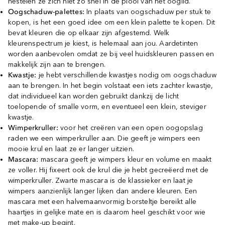
nestelen ze zich niet zo snel in de plooi van het ooglid.
Oogschaduw-palettes:
In plaats van oogschaduw per stuk te
kopen, is het een goed idee om een klein palette te kopen. Dit
bevat kleuren die op elkaar zijn afgestemd. Welk
kleurenspectrum je kiest, is helemaal aan jou. Aardetinten
worden aanbevolen omdat ze bij veel huidskleuren passen en
makkelijk zijn aan te brengen.
Kwastje:
je hebt verschillende kwastjes nodig om oogschaduw
aan te brengen. In het begin volstaat een iets zachter kwastje,
dat individueel kan worden gebruikt dankzij de licht
toelopende of smalle vorm, en eventueel een klein, steviger
kwastje.
Wimperkruller:
voor het creëren van een open oogopslag
raden we een wimperkruller aan. Die geeft je wimpers een
mooie krul en laat ze er langer uitzien.
Mascara:
mascara geeft je wimpers kleur en volume en maakt
ze voller. Hij fixeert ook de krul die je hebt gecreëerd met de
wimperkruller. Zwarte mascara is de klassieker en laat je
wimpers aanzienlijk langer lijken dan andere kleuren. Een
mascara met een halvemaanvormig borsteltje bereikt alle
haartjes in gelijke mate en is daarom heel geschikt voor wie
met make-up begint.