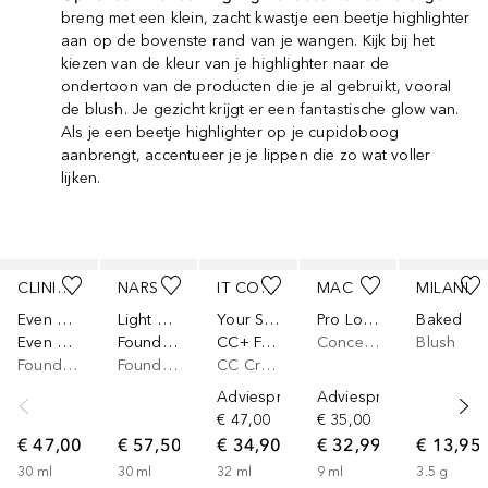
breng met een klein, zacht kwastje een beetje highlighter
aan op de bovenste rand van je wangen. Kijk bij het
kiezen van de kleur van je highlighter naar de
ondertoon van de producten die je al gebruikt, vooral
de blush. Je gezicht krijgt er een fantastische glow van.
Als je een beetje highlighter op je cupidoboog
aanbrengt, accentueer je je lippen die zo wat voller
lijken.
Slider overslaan
CLINIQUE
NARS
IT COSMETICS
MAC
MILANI
Even Better™
Light Reflecting
Your Skin But Better
Pro Longwear
Baked
Even Better Makeup SPF 15 (2,3)
Foundation
CC+ Full Coverage Cream SPF50
Concealer
Blush
Foundation
Foundation
CC Cream
Adviesprijs*
Adviesprijs*
€ 47,00
€ 35,00
€ 47,00
€ 57,50
€ 34,90
€ 32,99
€ 13,95
30
ml
30
ml
32
ml
9
ml
3.5
g