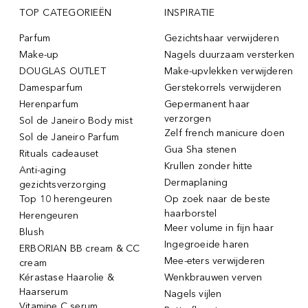
TOP CATEGORIEËN
INSPIRATIE
Parfum
Gezichtshaar verwijderen
Make-up
Nagels duurzaam versterken
DOUGLAS OUTLET
Make-upvlekken verwijderen
Damesparfum
Gerstekorrels verwijderen
Herenparfum
Gepermanent haar
verzorgen
Sol de Janeiro Body mist
Zelf french manicure doen
Sol de Janeiro Parfum
Gua Sha stenen
Rituals cadeauset
Krullen zonder hitte
Anti-aging
Dermaplaning
gezichtsverzorging
Top 10 herengeuren
Op zoek naar de beste
haarborstel
Herengeuren
Meer volume in fijn haar
Blush
Ingegroeide haren
ERBORIAN BB cream & CC
Mee-eters verwijderen
cream
Kérastase Haarolie &
Wenkbrauwen verven
Haarserum
Nagels vijlen
Vitamine C serum