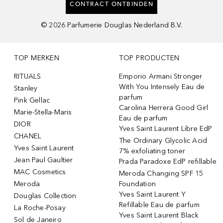
CONTRACT ONTBINDEN
©
2026
Parfumerie Douglas Nederland B.V.
TOP MERKEN
TOP PRODUCTEN
RITUALS
Emporio Armani Stronger
With You Intensely Eau de
Stanley
parfum
Pink Gellac
Carolina Herrera Good Girl
Marie-Stella-Maris
Eau de parfum
DIOR
Yves Saint Laurent Libre EdP
CHANEL
The Ordinary Glycolic Acid
Yves Saint Laurent
7% exfoliating toner
Jean Paul Gaultier
Prada Paradoxe EdP refillable
MAC Cosmetics
Meroda Changing SPF 15
Meroda
Foundation
Yves Saint Laurent Y
Douglas Collection
Refillable Eau de parfum
La Roche-Posay
Yves Saint Laurent Black
Sol de Janeiro