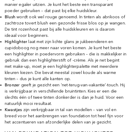
manier egaler uitzien. Je kunt het beste een transparant
poeder gebruiken – dat past bij elke huidskleur.
Blush
wordt ook wel rouge genoemd. In tinten als abrikoos of
zachtroze tovert blush een gezonde frisse blos op je wangen.
De tint rozenhout past bij alle huidskleuren en is daarom
ideaal voor beginners.
Highlighter
laat met zijn lichte glans je jukbeenderen en
cupidoboog nog meer naar voren komen. Je kunt het beste
een highlighter in poedervorm gebruiken – die is makkelijker in
gebruik dan een highlighterstift of -crème. Als je net begint
met make-up, moet je een highlighterpalette met meerdere
kleuren kiezen. Die bevat meestal zowel koude als warme
tinten – dus je kunt alle kanten op.
Bronze
r geeft je gezicht een 'net-terug-van-vakantie'-touch. Hij
is verkrijgbaar in verschillende bruintinten. Kies er een die
slechts één of twee tinten donkerder is dan je huid. Voor een
natuurlijk mooi resultaat.
Kwastjes
zijn verkrijgbaar in tal van modellen – van vol en
breed voor het aanbrengen van foundation tot heel fijn voor
het accentueren van afzonderlijke delen van je gezicht.