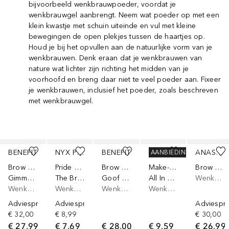
bijvoorbeeld wenkbrauwpoeder, voordat je
wenkbrauwgel aanbrengt. Neem wat poeder op met een
klein kwastje met schuin uiteinde en vul met kleine
bewegingen de open plekjes tussen de haartjes op.
Houd je bij het opvullen aan de natuurlijke vorm van je
wenkbrauwen. Denk eraan dat je wenkbrauwen van
nature wat lichter zijn richting het midden van je
voorhoofd en breng daar niet te veel poeder aan. Fixeer
je wenkbrauwen, inclusief het poeder, zoals beschreven
met wenkbrauwgel.
Slider overslaan
BENEFIT
NYX PROFESSIONAL MAKEUP
BENEFIT
DOUGLAS COLLECTION
ANASTASIA BEVERLY HILLS
AANBIEDING
Brow Collection
Pride Makeup
Brow Collection
Make-Up
Brow Powder Duo
Gimme Brow+
The Brow Glue
Goof Proof Brow Powder
All In One Brow Palette
Wenkbrauwpoeder
Wenkbrauwgel
Wenkbrauwgel
Wenkbrauwpoeder
Wenkbrauwpoeder
Adviesprijs*
Adviesprijs*
Adviespri
€ 32,00
€ 8,99
€ 30,00
€ 27,99
€ 7,69
€ 28,00
€ 9,59
€ 26,99