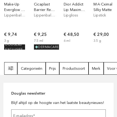
Make-Up
Cicaplast
Dior Addict
M·A·Cximal
Everglow Lip Balm
Barrier Repairing Lip Balm
Lip Maximizer
Silky Matte
Lippenbalsem
Lippenbalsem
Lipgloss
Lipstick
€ 9,74
€ 9,25
€ 48,50
€ 29,00
3
g
7.5
ml
6
ml
3.5
g
DOUGLAS
DERMACARE
EXCLUSIEF
Filter
Categorieën
Prijs
Productsoort
Merk
Voor 
Douglas newsletter
Blijf altijd op de hoogte van het laatste beautynieuws!
E-mailadres
*