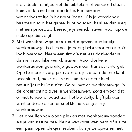
individuele haartjes ziet die uitsteken of verkeerd staan,
kam ze dan met een borsteltje. Een schoon
wimperborsteltje is hiervoor ideaal. Als je vervelende
haartjes niet in het gareel kunt houden, haal ze dan weg
met een pincet. Zo bereid je je wenkbrauwen voor op de
make-up die volgt.
Met wenkbrauwgel een kleurtje geven:
een beetje
wenkbrauwgel is alles wat je nodig hebt voor een mooie
look overdag. Neem een tint die net iets donkerder is
dan je natuurlijke wenkbrauwen. Voor donkere
wenkbrauwen gebruik je gewoon een transparante gel.
Op die manier zorg je ervoor dat je ze aan de ene kant
accentueert, maar dat ze er aan de andere kant
natuurlijk uit blijven zien. Ga nu met de wenkbrauwgel in
de groeirichting over je wenkbrauwen. Zorg ervoor dat
er niet te veel product aan het borsteltje blijft plakken,
want anders komen er snel kleine klontjes in je
wenkbrauwen.
Het opvullen van open plekjes met wenkbrauwpoeder:
als je van nature heel kleine wenkbrauwen hebt of als ze
een paar open plekjes hebben, kun je ze opvullen met