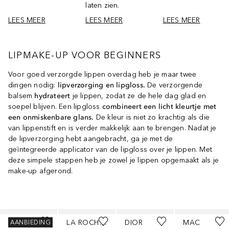
laten zien.
LEES MEER
LEES MEER
LEES MEER
LIPMAKE-UP VOOR BEGINNERS
Voor goed verzorgde lippen overdag heb je maar twee
dingen nodig:
lipverzorging en lipgloss.
De verzorgende
balsem
hydrateert
je lippen, zodat ze de hele dag glad en
soepel blijven. Een lipgloss
combineert een licht kleurtje met
een onmiskenbare glans.
De kleur is niet zo krachtig als die
van lippenstift en is verder makkelijk aan te brengen. Nadat je
de lipverzorging hebt aangebracht, ga je met de
geïntegreerde applicator van de lipgloss over je lippen. Met
deze simpele stappen heb je zowel je lippen opgemaakt als je
make-up afgerond.
Slider overslaan
DOUGLAS COLLECTION
LA ROCHE-POSAY
DIOR
MAC
AANBIEDING