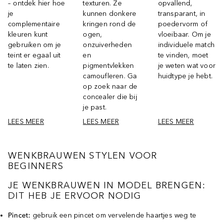
– ontdek hier hoe
texturen. Ze
opvallend,
je
kunnen donkere
transparant, in
complementaire
kringen rond de
poedervorm of
kleuren kunt
ogen,
vloeibaar. Om je
gebruiken om je
onzuiverheden
individuele match
teint er egaal uit
en
te vinden, moet
te laten zien.
pigmentvlekken
je weten wat voor
camoufleren. Ga
huidtype je hebt.
op zoek naar de
concealer die bij
je past.
LEES MEER
LEES MEER
LEES MEER
WENKBRAUWEN STYLEN VOOR
BEGINNERS
JE WENKBRAUWEN IN MODEL BRENGEN:
DIT HEB JE ERVOOR NODIG
Pincet:
gebruik een pincet om vervelende haartjes weg te