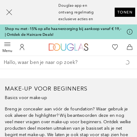
[navigation.slideout.screenreader]
Douglas-app en
ontvang regelmatig
TONEN
exclusieve acties en
kortingen
Shop nu met -15% op alle haarverzorging bij aankoop vanaf € 19,-
| Ontdek de Haircare Deals!
Naar Douglas Home
Naar Mijn W
Open menu
Naar Mijn Account
Naa
Menu
Ga terug
Zoekopdracht uitvoeren
MAKE-UP VOOR BEGINNERS
Basics voor make-up
Breng je concealer aan vóór de foundation? Waar gebruik je
ook alweer de highlighter? Wij beantwoorden deze en nog
veel meer vragen over make-up voor beginners. Ontdek welke
producten deel moeten uitmaken van je basisset als je net
begint met make-up. We laten je ook stap voor stap zien hoe