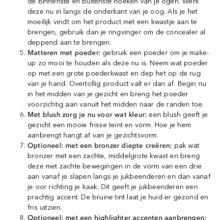
de binnenste en buitenste hoeken van je ogen. Werk
deze nu in langs de onderkant van je oog. Als je het
moeilijk vindt om het product met een kwastje aan te
brengen, gebruik dan je ringvinger om de concealer al
deppend aan te brengen.
Matteren met poeder:
gebruik een poeder om je make-
up zo mooi te houden als deze nu is. Neem wat poeder
op met een grote poederkwast en dep het op de rug
van je hand. Overtollig product valt er dan af. Begin nu
in het midden van je gezicht en breng het poeder
voorzichtig aan vanuit het midden naar de randen toe.
Met blush zorg je nu voor wat kleur:
een blush geeft je
gezicht een mooie frisse teint en vorm. Hoe je hem
aanbrengt hangt af van je gezichtsvorm.
Optioneel: met een bronzer diepte creëren:
pak wat
bronzer met een zachte, middelgrote kwast en breng
deze met zachte bewegingen in de vorm van een drie
aan vanaf je slapen langs je jukbeenderen en dan vanaf
je oor richting je kaak. Dit geeft je jukbeenderen een
prachtig accent. De bruine tint laat je huid er gezond en
fris uitzien.
Optioneel: met een highlighter accenten aanbrengen: