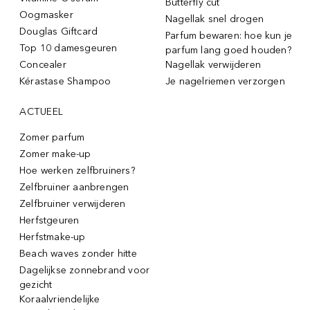
Butterfly cut
Oogmasker
Nagellak snel drogen
Douglas Giftcard
Parfum bewaren: hoe kun je
Top 10 damesgeuren
parfum lang goed houden?
Concealer
Nagellak verwijderen
Kérastase Shampoo
Je nagelriemen verzorgen
ACTUEEL
Zomer parfum
Zomer make-up
Hoe werken zelfbruiners?
Zelfbruiner aanbrengen
Zelfbruiner verwijderen
Herfstgeuren
Herfstmake-up
Beach waves zonder hitte
Dagelijkse zonnebrand voor
gezicht
Koraalvriendelijke