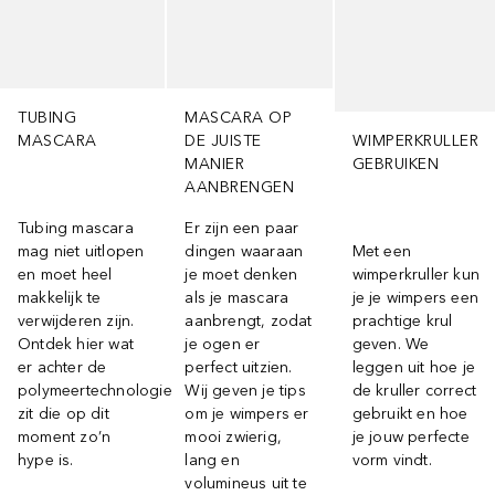
TUBING
MASCARA OP
MASCARA
DE JUISTE
WIMPERKRULLER
MANIER
GEBRUIKEN
AANBRENGEN
Tubing mascara
Er zijn een paar
mag niet uitlopen
dingen waaraan
Met een
en moet heel
je moet denken
wimperkruller kun
makkelijk te
als je mascara
je je wimpers een
verwijderen zijn.
aanbrengt, zodat
prachtige krul
Ontdek hier wat
je ogen er
geven. We
er achter de
perfect uitzien.
leggen uit hoe je
polymeertechnologie
Wij geven je tips
de kruller correct
zit die op dit
om je wimpers er
gebruikt en hoe
moment zo’n
mooi zwierig,
je jouw perfecte
hype is.
lang en
vorm vindt.
volumineus uit te