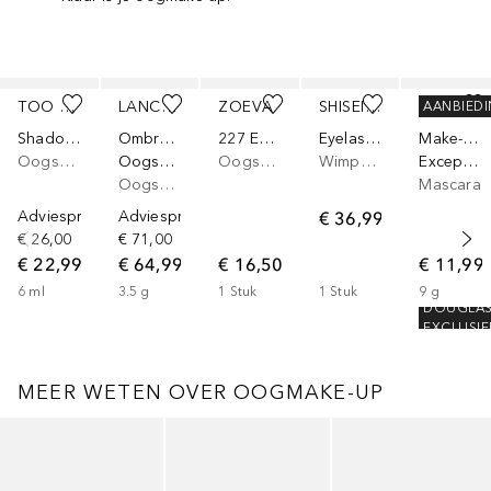
Slider overslaan
TOO FACED
LANCÔME
ZOEVA
SHISEIDO
DOUGLAS COLLECTION
AANBIED
Shadow Insurance (Environmental Defense)
Ombre Hypnôse
227 Eyeshadow Blender
Eyelash Curler
Make-Up
Oogschaduwprimer
Oogschaduwpalet
Oogschaduwpenseel
Wimperkruller
Exception’Eyes
Oogschaduw
Mascara
Adviesprijs*
Adviesprijs*
€ 36,99
€ 26,00
€ 71,00
€ 22,99
€ 64,99
€ 16,50
€ 11,99
6
ml
3.5
g
1
Stuk
1
Stuk
9
g
DOUGLA
EXCLUSIE
MEER WETEN OVER OOGMAKE-UP
Slider overslaan