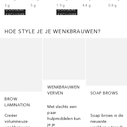
3
g
5
g
1.9
g
4.4
g
0.8
g
DOUGLAS
DOUGLAS
EXCLUSIEF
EXCLUSIEF
HOE STYLE JE JE WENKBRAUWEN?
Slider overslaan
WENKBRAUWEN
VERVEN
SOAP BROWS
BROW
LAMINATION
Met slechts een
paar
Creëer
Soap brows is de
hulpmiddelen kun
volumineuze
nieuwste
je je