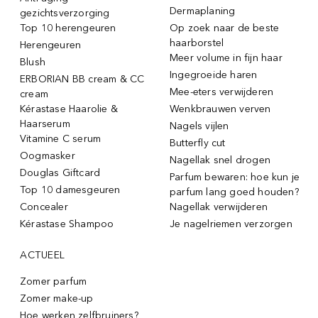
Dermaplaning
gezichtsverzorging
Top 10 herengeuren
Op zoek naar de beste
haarborstel
Herengeuren
Meer volume in fijn haar
Blush
Ingegroeide haren
ERBORIAN BB cream & CC
Mee-eters verwijderen
cream
Kérastase Haarolie &
Wenkbrauwen verven
Haarserum
Nagels vijlen
Vitamine C serum
Butterfly cut
Oogmasker
Nagellak snel drogen
Douglas Giftcard
Parfum bewaren: hoe kun je
Top 10 damesgeuren
parfum lang goed houden?
Concealer
Nagellak verwijderen
Kérastase Shampoo
Je nagelriemen verzorgen
ACTUEEL
Zomer parfum
Zomer make-up
Hoe werken zelfbruiners?