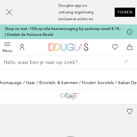
[navigation.slideout.screenreader]
Douglas-app en
ontvang regelmatig
TONEN
exclusieve acties en
kortingen
Shop nu met -15% op alle haarverzorging bij aankoop vanaf € 19,-
| Ontdek de Haircare Deals!
Naar Douglas Home
Naar Mijn W
Open menu
Naar Mijn Account
Naa
Menu
Ga terug
Zoekopdracht uitvoeren
homepage
Haar
Borstels & kammen
Houten borstels
Italian 