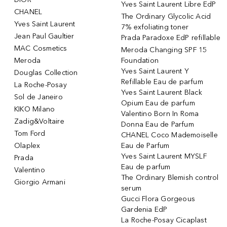
Yves Saint Laurent Libre EdP
CHANEL
The Ordinary Glycolic Acid
Yves Saint Laurent
7% exfoliating toner
Jean Paul Gaultier
Prada Paradoxe EdP refillable
MAC Cosmetics
Meroda Changing SPF 15
Meroda
Foundation
Yves Saint Laurent Y
Douglas Collection
Refillable Eau de parfum
La Roche-Posay
Yves Saint Laurent Black
Sol de Janeiro
Opium Eau de parfum
KIKO Milano
Valentino Born In Roma
Zadig&Voltaire
Donna Eau de Parfum
Tom Ford
CHANEL Coco Mademoiselle
Olaplex
Eau de Parfum
Yves Saint Laurent MYSLF
Prada
Eau de parfum
Valentino
The Ordinary Blemish control
Giorgio Armani
serum
Gucci Flora Gorgeous
Gardenia EdP
La Roche-Posay Cicaplast