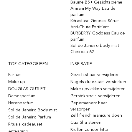
Baume B5+ Gezichtscrème
Armani My Way Eau de
parfum
Kérastase Genesis Sérum
Anti-Chute Fortifiant
BURBERRY Goddess Eau de
parfum
Sol de Janeiro body mist
Cheirosa 62
TOP CATEGORIEËN
INSPIRATIE
Parfum
Gezichtshaar verwijderen
Make-up
Nagels duurzaam versterken
DOUGLAS OUTLET
Make-upvlekken verwijderen
Damesparfum
Gerstekorrels verwijderen
Herenparfum
Gepermanent haar
verzorgen
Sol de Janeiro Body mist
Zelf french manicure doen
Sol de Janeiro Parfum
Gua Sha stenen
Rituals cadeauset
Krullen zonder hitte
Anti-aging