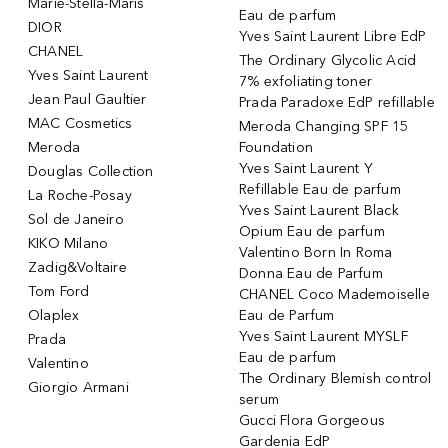
Marie-Stella-Maris
Eau de parfum
DIOR
Yves Saint Laurent Libre EdP
CHANEL
The Ordinary Glycolic Acid
Yves Saint Laurent
7% exfoliating toner
Jean Paul Gaultier
Prada Paradoxe EdP refillable
MAC Cosmetics
Meroda Changing SPF 15
Meroda
Foundation
Yves Saint Laurent Y
Douglas Collection
Refillable Eau de parfum
La Roche-Posay
Yves Saint Laurent Black
Sol de Janeiro
Opium Eau de parfum
KIKO Milano
Valentino Born In Roma
Zadig&Voltaire
Donna Eau de Parfum
Tom Ford
CHANEL Coco Mademoiselle
Olaplex
Eau de Parfum
Yves Saint Laurent MYSLF
Prada
Eau de parfum
Valentino
The Ordinary Blemish control
Giorgio Armani
serum
Gucci Flora Gorgeous
Gardenia EdP