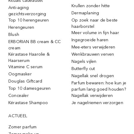
Rituals cadeauset
Krullen zonder hitte
Anti-aging
Dermaplaning
gezichtsverzorging
Top 10 herengeuren
Op zoek naar de beste
haarborstel
Herengeuren
Meer volume in fijn haar
Blush
Ingegroeide haren
ERBORIAN BB cream & CC
Mee-eters verwijderen
cream
Kérastase Haarolie &
Wenkbrauwen verven
Haarserum
Nagels vijlen
Vitamine C serum
Butterfly cut
Oogmasker
Nagellak snel drogen
Douglas Giftcard
Parfum bewaren: hoe kun je
Top 10 damesgeuren
parfum lang goed houden?
Concealer
Nagellak verwijderen
Kérastase Shampoo
Je nagelriemen verzorgen
ACTUEEL
Zomer parfum