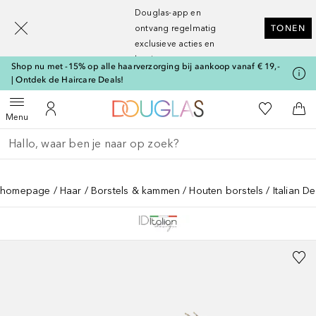
[navigation.slideout.screenreader]
Douglas-app en
ontvang regelmatig
TONEN
exclusieve acties en
kortingen
Shop nu met -15% op alle haarverzorging bij aankoop vanaf € 19,-
| Ontdek de Haircare Deals!
Naar Douglas Home
Naar Mijn W
Open menu
Naar Mijn Account
Naa
Menu
Ga terug
Zoekopdracht uitvoeren
homepage
Haar
Borstels & kammen
Houten borstels
Italian D