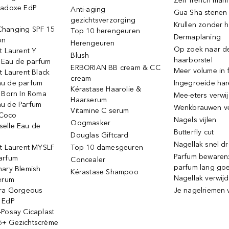
Zelf french man
radoxe EdP
Anti-aging
Gua Sha stenen
gezichtsverzorging
Krullen zonder h
hanging SPF 15
Top 10 herengeuren
Dermaplaning
on
Herengeuren
Op zoek naar d
t Laurent Y
Blush
haarborstel
e Eau de parfum
ERBORIAN BB cream & CC
Meer volume in f
t Laurent Black
cream
u de parfum
Ingegroeide ha
Kérastase Haarolie &
o Born In Roma
Mee-eters verwi
Haarserum
u de Parfum
Wenkbrauwen v
Vitamine C serum
Coco
Nagels vijlen
Oogmasker
elle Eau de
Butterfly cut
Douglas Giftcard
Nagellak snel d
nt Laurent MYSLF
Top 10 damesgeuren
Parfum bewaren:
arfum
Concealer
parfum lang go
nary Blemish
Kérastase Shampoo
Nagellak verwij
serum
ora Gorgeous
Je nagelriemen 
 EdP
-Posay Cicaplast
+ Gezichtscrème