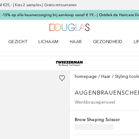
€25,- | Kies 2 samples | Gratis retourneren
-15% op alle haarverzorging bij aankoop vanaf € 19,- | Ontdek de Haircare D
Naar Douglas Home
GEZICHT
LICHAAM
HAAR
GEZONDHEID
LI
E-UP menu
Open GEZICHT menu
Open LICHAAM menu
Open HAAR menu
Open GEZONDHEID m
Op
homepage
Haar
Styling tool
AUGENBRAUENSCHE
Wenkbrauwpenseel
Brow Shaping Scissor