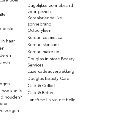
icure doen
Dagelijkse zonnebrand
voor gezicht
itte
Koraalvriendelijke
zonnebrand
e beste
Octocryleen
Korean cosmetica
ijn haar
Korean skincare
ren
Korean make-up
jderen
Douglas in-store Beauty
erven
Services
Luxe cadeauverpakking
Douglas Beauty Card
rogen
Click & Collect
 hoe kun je
Click & Return
ed houden?
Lancôme La vie est belle
deren
verzorgen