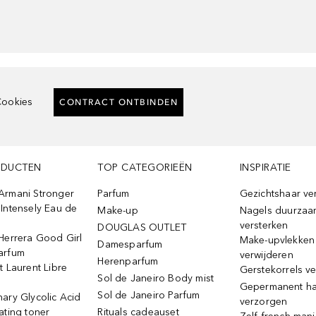
ookies
CONTRACT ONTBINDEN
ODUCTEN
TOP CATEGORIEËN
INSPIRATIE
Armani Stronger
Parfum
Gezichtshaar ve
Intensely Eau de
Make-up
Nagels duurzaa
versterken
DOUGLAS OUTLET
Herrera Good Girl
Make-upvlekken
Damesparfum
arfum
verwijderen
Herenparfum
t Laurent Libre
Gerstekorrels v
Sol de Janeiro Body mist
Gepermanent h
Sol de Janeiro Parfum
ary Glycolic Acid
verzorgen
ating toner
Rituals cadeauset