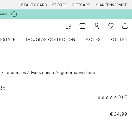
BEAUTY CARD
STORES
GIFTCARD
KLANTENSERVICE
eals!
Naar Mijn W
Naar Storefinder
Naar Mijn Account
Naa
FESTYLE
DOUGLAS COLLECTION
ACTIES
OUTLET
enu
en LIFESTYLE menu
Open DOUGLAS COLLECTION menu
Open ACTIES menu
s
Tondeuses
Tweezerman Augenbrauenschere
RE
0
(
0
)
€ 34,99