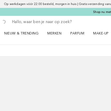
Op werkdagen vóór 22:00 besteld, morgen in huis | Gratis verzending vanaf 
Shop nu met 
Ga terug
Zoekopdracht uitvoeren
NIEUW & TRENDING
MERKEN
PARFUM
MAKE-UP
Open NIEUW & TRENDING menu
Open MERKEN menu
Open PARFUM menu
Open MAK