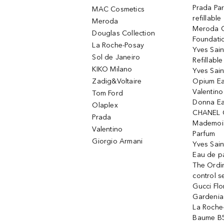
Prada Pa
MAC Cosmetics
refillable
Meroda
Meroda C
Douglas Collection
Foundati
La Roche-Posay
Yves Sain
Sol de Janeiro
Refillabl
KIKO Milano
Yves Sain
Zadig&Voltaire
Opium Ea
Valentin
Tom Ford
Donna Ea
Olaplex
CHANEL 
Prada
Mademois
Valentino
Parfum
Giorgio Armani
Yves Sai
Eau de p
The Ordi
control 
Gucci Fl
Gardenia
La Roche
Baume B5