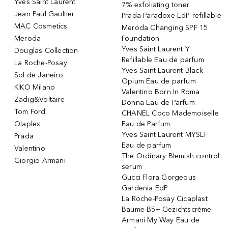
Yves Saint Laurent
7% exfoliating toner
Jean Paul Gaultier
Prada Paradoxe EdP refillable
MAC Cosmetics
Meroda Changing SPF 15
Meroda
Foundation
Yves Saint Laurent Y
Douglas Collection
Refillable Eau de parfum
La Roche-Posay
Yves Saint Laurent Black
Sol de Janeiro
Opium Eau de parfum
KIKO Milano
Valentino Born In Roma
Zadig&Voltaire
Donna Eau de Parfum
Tom Ford
CHANEL Coco Mademoiselle
Olaplex
Eau de Parfum
Yves Saint Laurent MYSLF
Prada
Eau de parfum
Valentino
The Ordinary Blemish control
Giorgio Armani
serum
Gucci Flora Gorgeous
Gardenia EdP
La Roche-Posay Cicaplast
Baume B5+ Gezichtscrème
Armani My Way Eau de