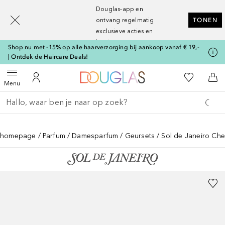
[navigation.slideout.screenreader]
Douglas-app en
ontvang regelmatig
TONEN
exclusieve acties en
kortingen
Shop nu met -15% op alle haarverzorging bij aankoop vanaf € 19,-
| Ontdek de Haircare Deals!
Naar Douglas Home
Naar Mijn W
Open menu
Naar Mijn Account
Naa
Menu
Ga terug
Zoekopdracht uitvoeren
homepage
Parfum
Damesparfum
Geursets
Sol de Janeiro Che