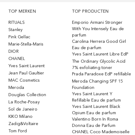
TOP MERKEN
TOP PRODUCTEN
RITUALS
Emporio Armani Stronger
With You Intensely Eau de
Stanley
parfum
Pink Gellac
Carolina Herrera Good Girl
Marie-Stella-Maris
Eau de parfum
DIOR
Yves Saint Laurent Libre EdP
CHANEL
The Ordinary Glycolic Acid
Yves Saint Laurent
7% exfoliating toner
Jean Paul Gaultier
Prada Paradoxe EdP refillable
MAC Cosmetics
Meroda Changing SPF 15
Meroda
Foundation
Yves Saint Laurent Y
Douglas Collection
Refillable Eau de parfum
La Roche-Posay
Yves Saint Laurent Black
Sol de Janeiro
Opium Eau de parfum
KIKO Milano
Valentino Born In Roma
Zadig&Voltaire
Donna Eau de Parfum
Tom Ford
CHANEL Coco Mademoiselle