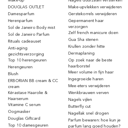
Make-up
Nagels duurzaam versterken
DOUGLAS OUTLET
Make-upvlekken verwijderen
Damesparfum
Gerstekorrels verwijderen
Herenparfum
Gepermanent haar
verzorgen
Sol de Janeiro Body mist
Zelf french manicure doen
Sol de Janeiro Parfum
Gua Sha stenen
Rituals cadeauset
Krullen zonder hitte
Anti-aging
Dermaplaning
gezichtsverzorging
Top 10 herengeuren
Op zoek naar de beste
haarborstel
Herengeuren
Meer volume in fijn haar
Blush
Ingegroeide haren
ERBORIAN BB cream & CC
Mee-eters verwijderen
cream
Kérastase Haarolie &
Wenkbrauwen verven
Haarserum
Nagels vijlen
Vitamine C serum
Butterfly cut
Oogmasker
Nagellak snel drogen
Douglas Giftcard
Parfum bewaren: hoe kun je
Top 10 damesgeuren
parfum lang goed houden?