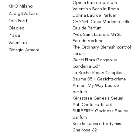
Opium Eau de parfum
KIKO Milano
Valentino Born In Roma
Zadig&Voltaire
Donna Eau de Parfum
Tom Ford
CHANEL Coco Mademoiselle
Olaplex
Eau de Parfum
Yves Saint Laurent MYSLF
Prada
Eau de parfum
Valentino
The Ordinary Blemish control
Giorgio Armani
serum
Gucci Flora Gorgeous
Gardenia EdP
La Roche-Posay Cicaplast
Baume B5+ Gezichtscrème
Armani My Way Eau de
parfum
Kérastase Genesis Sérum
Anti-Chute Fortifiant
BURBERRY Goddess Eau de
parfum
Sol de Janeiro body mist
Cheirosa 62