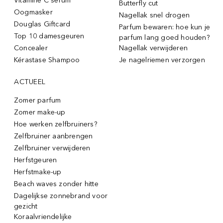
Vitamine C serum
Butterfly cut
Oogmasker
Nagellak snel drogen
Douglas Giftcard
Parfum bewaren: hoe kun je
Top 10 damesgeuren
parfum lang goed houden?
Concealer
Nagellak verwijderen
Kérastase Shampoo
Je nagelriemen verzorgen
ACTUEEL
Zomer parfum
Zomer make-up
Hoe werken zelfbruiners?
Zelfbruiner aanbrengen
Zelfbruiner verwijderen
Herfstgeuren
Herfstmake-up
Beach waves zonder hitte
Dagelijkse zonnebrand voor
gezicht
Koraalvriendelijke