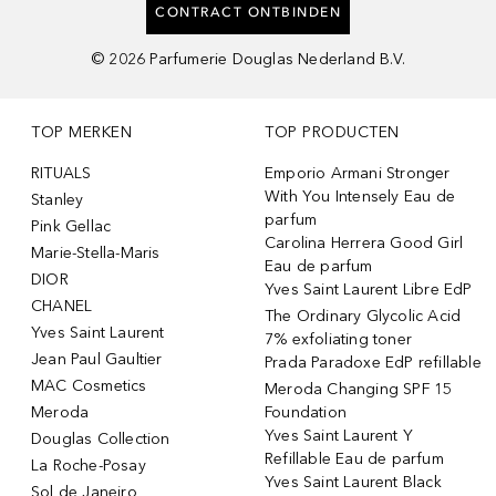
CONTRACT ONTBINDEN
©
2026
Parfumerie Douglas Nederland B.V.
TOP MERKEN
TOP PRODUCTEN
RITUALS
Emporio Armani Stronger
With You Intensely Eau de
Stanley
parfum
Pink Gellac
Carolina Herrera Good Girl
Marie-Stella-Maris
Eau de parfum
DIOR
Yves Saint Laurent Libre EdP
CHANEL
The Ordinary Glycolic Acid
Yves Saint Laurent
7% exfoliating toner
Jean Paul Gaultier
Prada Paradoxe EdP refillable
MAC Cosmetics
Meroda Changing SPF 15
Meroda
Foundation
Yves Saint Laurent Y
Douglas Collection
Refillable Eau de parfum
La Roche-Posay
Yves Saint Laurent Black
Sol de Janeiro