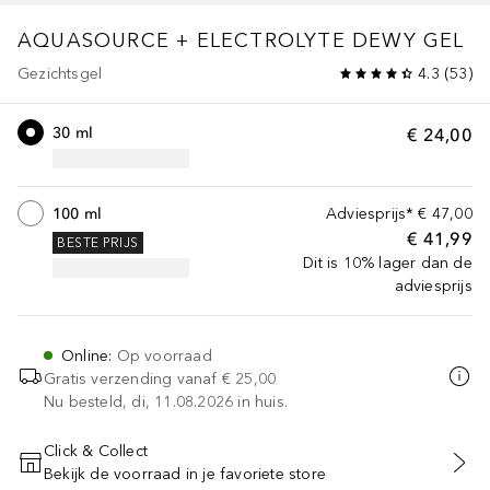
AQUASOURCE
+ ELECTROLYTE DEWY GEL
Gezichtsgel
4.3
(
53
)
30 ml
€ 24,00
100 ml
Adviesprijs*
€ 47,00
€ 41,99
BESTE PRIJS
Dit is 10% lager dan de
adviesprijs
Online
:
Op voorraad
Gratis verzending vanaf
€ 25,00
Nu besteld, di, 11.08.2026 in huis.
Click & Collect
Bekijk de voorraad in je favoriete store
VOEG TOE AAN WINKELMANDJE