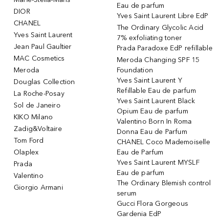
Eau de parfum
DIOR
Yves Saint Laurent Libre EdP
CHANEL
The Ordinary Glycolic Acid
Yves Saint Laurent
7% exfoliating toner
Jean Paul Gaultier
Prada Paradoxe EdP refillable
MAC Cosmetics
Meroda Changing SPF 15
Meroda
Foundation
Yves Saint Laurent Y
Douglas Collection
Refillable Eau de parfum
La Roche-Posay
Yves Saint Laurent Black
Sol de Janeiro
Opium Eau de parfum
KIKO Milano
Valentino Born In Roma
Zadig&Voltaire
Donna Eau de Parfum
Tom Ford
CHANEL Coco Mademoiselle
Olaplex
Eau de Parfum
Yves Saint Laurent MYSLF
Prada
Eau de parfum
Valentino
The Ordinary Blemish control
Giorgio Armani
serum
Gucci Flora Gorgeous
Gardenia EdP