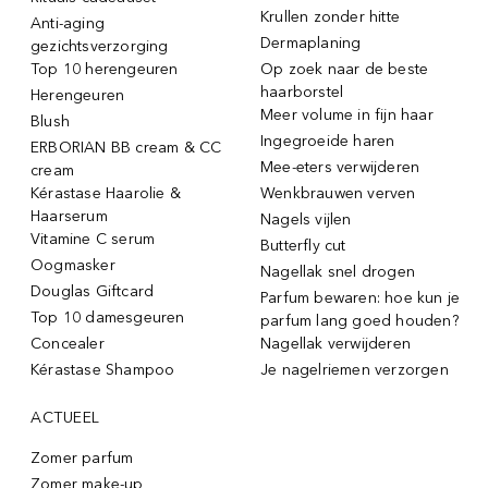
Krullen zonder hitte
Anti-aging
Dermaplaning
gezichtsverzorging
Top 10 herengeuren
Op zoek naar de beste
haarborstel
Herengeuren
Meer volume in fijn haar
Blush
Ingegroeide haren
ERBORIAN BB cream & CC
Mee-eters verwijderen
cream
Kérastase Haarolie &
Wenkbrauwen verven
Haarserum
Nagels vijlen
Vitamine C serum
Butterfly cut
Oogmasker
Nagellak snel drogen
Douglas Giftcard
Parfum bewaren: hoe kun je
Top 10 damesgeuren
parfum lang goed houden?
Concealer
Nagellak verwijderen
Kérastase Shampoo
Je nagelriemen verzorgen
ACTUEEL
Zomer parfum
Zomer make-up