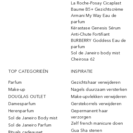
La Roche-Posay Cicaplast
Baume B5+ Gezichtscrème
Armani My Way Eau de
parfum
Kérastase Genesis Sérum
Anti-Chute Fortifiant
BURBERRY Goddess Eau de
parfum
Sol de Janeiro body mist
Cheirosa 62
TOP CATEGORIEËN
INSPIRATIE
Parfum
Gezichtshaar verwijderen
Make-up
Nagels duurzaam versterken
DOUGLAS OUTLET
Make-upvlekken verwijderen
Damesparfum
Gerstekorrels verwijderen
Herenparfum
Gepermanent haar
verzorgen
Sol de Janeiro Body mist
Zelf french manicure doen
Sol de Janeiro Parfum
Gua Sha stenen
Rituals cadeauset