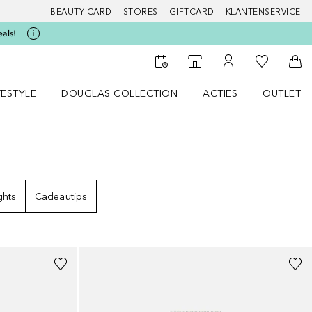
BEAUTY CARD
STORES
GIFTCARD
KLANTENSERVICE
eals!
Naar Mijn W
Naar Storefinder
Naar Mijn Account
Naa
FESTYLE
DOUGLAS COLLECTION
ACTIES
OUTLET
enu
en LIFESTYLE menu
Open DOUGLAS COLLECTION menu
Open ACTIES menu
ghts
Cadeautips