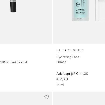
E.L.F. COSMETICS
Hydrating Face
Primer
12HR Shine-Control
Adviesprijs*
€ 11,00
€ 7,70
14
ml
Gesponsord