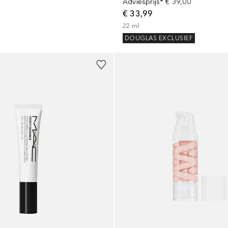
Adviesprijs*
€ 39,00
€ 33,99
22
ml
DOUGLAS EXCLUSIEF