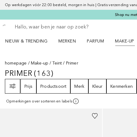
Op werkdagen vóór 22:00 besteld, morgen in huis | Gratis verzending vanaf 
Shop nu met 
Ga terug
Zoekopdracht uitvoeren
NIEUW & TRENDING
MERKEN
PARFUM
MAKE-UP
Open NIEUW & TRENDING menu
Open MERKEN menu
Open PARFUM menu
Open MAK
homepage
Make-up
Teint
Primer
PRIMER
(
163
)
PRIMER
163
RESULTATEN
Filter
Prijs
Productsoort
Merk
Kleur
Kenmerken
Opmerkingen over sorteren en labels
Gesponsord