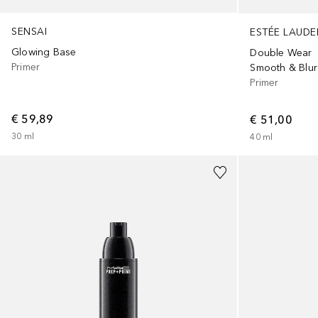
SENSAI
ESTÉE LAUDE
Glowing Base
Double Wear
Primer
Smooth & Blur
Primer
€ 59,89
€ 51,00
30
ml
40
ml