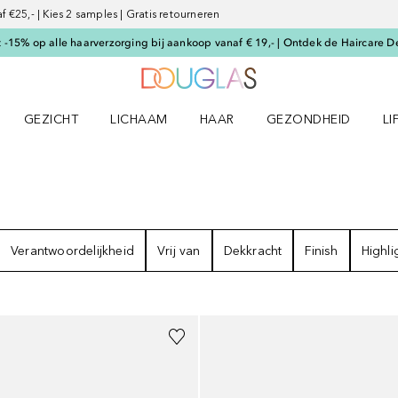
€25,- | Kies 2 samples | Gratis retourneren
-15% op alle haarverzorging bij aankoop vanaf € 19,- | Ontdek de Haircare D
Naar Douglas Home
GEZICHT
LICHAAM
HAAR
GEZONDHEID
LI
E-UP menu
Open GEZICHT menu
Open LICHAAM menu
Open HAAR menu
Open GEZONDHEID m
Op
Verantwoordelijkheid
Vrij van
Dekkracht
Finish
Highli
Gesponsord