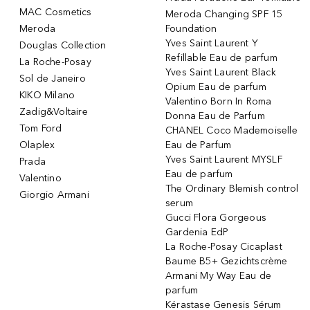
MAC Cosmetics
Meroda Changing SPF 15
Meroda
Foundation
Yves Saint Laurent Y
Douglas Collection
Refillable Eau de parfum
La Roche-Posay
Yves Saint Laurent Black
Sol de Janeiro
Opium Eau de parfum
KIKO Milano
Valentino Born In Roma
Zadig&Voltaire
Donna Eau de Parfum
Tom Ford
CHANEL Coco Mademoiselle
Olaplex
Eau de Parfum
Yves Saint Laurent MYSLF
Prada
Eau de parfum
Valentino
The Ordinary Blemish control
Giorgio Armani
serum
Gucci Flora Gorgeous
Gardenia EdP
La Roche-Posay Cicaplast
Baume B5+ Gezichtscrème
Armani My Way Eau de
parfum
Kérastase Genesis Sérum