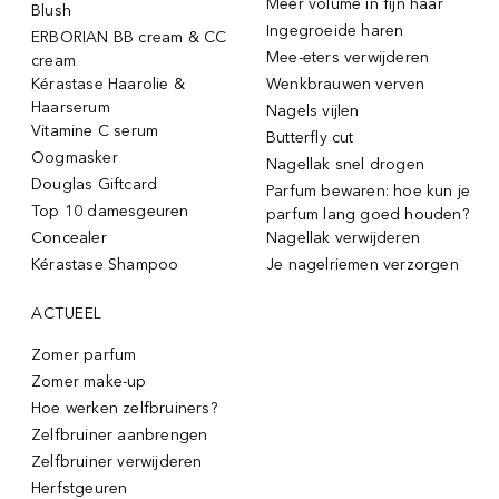
Meer volume in fijn haar
Blush
Ingegroeide haren
ERBORIAN BB cream & CC
Mee-eters verwijderen
cream
Kérastase Haarolie &
Wenkbrauwen verven
Haarserum
Nagels vijlen
Vitamine C serum
Butterfly cut
Oogmasker
Nagellak snel drogen
Douglas Giftcard
Parfum bewaren: hoe kun je
Top 10 damesgeuren
parfum lang goed houden?
Concealer
Nagellak verwijderen
Kérastase Shampoo
Je nagelriemen verzorgen
ACTUEEL
Zomer parfum
Zomer make-up
Hoe werken zelfbruiners?
Zelfbruiner aanbrengen
Zelfbruiner verwijderen
Herfstgeuren