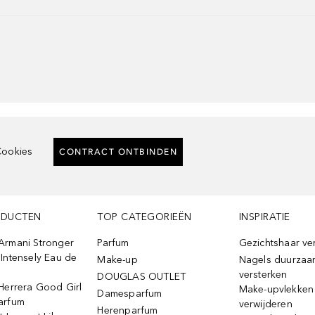
ookies
CONTRACT ONTBINDEN
ODUCTEN
TOP CATEGORIEËN
INSPIRATIE
Armani Stronger
Parfum
Gezichtshaar ve
Intensely Eau de
Make-up
Nagels duurzaa
versterken
DOUGLAS OUTLET
Herrera Good Girl
Make-upvlekken
Damesparfum
arfum
verwijderen
Herenparfum