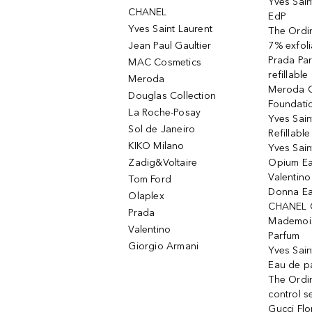
Yves Sain
CHANEL
EdP
Yves Saint Laurent
The Ordin
Jean Paul Gaultier
7% exfoli
Prada Pa
MAC Cosmetics
refillable
Meroda
Meroda C
Douglas Collection
Foundati
La Roche-Posay
Yves Sain
Sol de Janeiro
Refillabl
KIKO Milano
Yves Sain
Zadig&Voltaire
Opium Ea
Valentin
Tom Ford
Donna Ea
Olaplex
CHANEL 
Prada
Mademois
Valentino
Parfum
Giorgio Armani
Yves Sai
Eau de p
The Ordi
control 
Gucci Fl