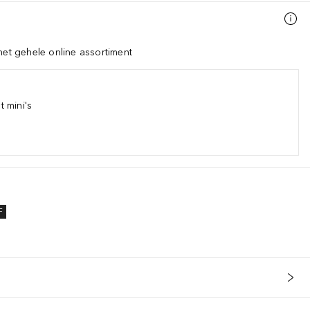
het gehele online assortiment
 mini's
F