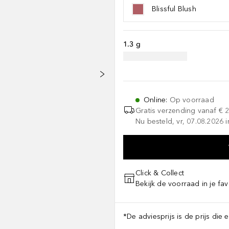
Blissful Blush
1.3 g
Online
:
Op voorraad
Gratis verzending vanaf
€ 
Nu besteld, vr, 07.08.2026 i
Click & Collect
Bekijk de voorraad in je fav
*De adviesprijs is de prijs die 