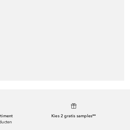
rtiment
Kies 2 gratis samples**
oducten