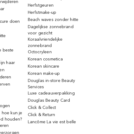
erwijderen
Herfstgeuren
aar
Herfstmake-up
Beach waves zonder hitte
icure doen
Dagelijkse zonnebrand
voor gezicht
itte
Koraalvriendelijke
zonnebrand
e beste
Octocryleen
Korean cosmetica
ijn haar
Korean skincare
ren
Korean make-up
jderen
Douglas in-store Beauty
erven
Services
Luxe cadeauverpakking
Douglas Beauty Card
rogen
Click & Collect
 hoe kun je
Click & Return
ed houden?
Lancôme La vie est belle
deren
verzorgen