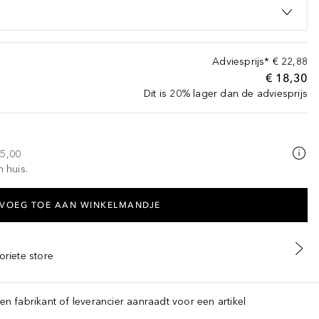
Adviesprijs*
€ 22,88
€ 18,30
Dit is 20% lager dan de adviesprijs
25,00
n huis.
VOEG TOE AAN WINKELMANDJE
oriete store
een fabrikant of leverancier aanraadt voor een artikel