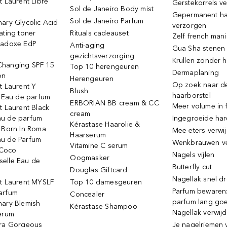
t Laurent Libre
Gerstekorrels v
Sol de Janeiro Body mist
Gepermanent h
Sol de Janeiro Parfum
ary Glycolic Acid
verzorgen
ating toner
Rituals cadeauset
Zelf french man
radoxe EdP
Anti-aging
Gua Sha stenen
gezichtsverzorging
Krullen zonder h
hanging SPF 15
Top 10 herengeuren
Dermaplaning
on
Herengeuren
Op zoek naar d
t Laurent Y
Blush
haarborstel
e Eau de parfum
ERBORIAN BB cream & CC
Meer volume in f
t Laurent Black
cream
u de parfum
Ingegroeide ha
Kérastase Haarolie &
o Born In Roma
Mee-eters verwi
Haarserum
u de Parfum
Wenkbrauwen v
Vitamine C serum
Coco
Nagels vijlen
Oogmasker
elle Eau de
Butterfly cut
Douglas Giftcard
Nagellak snel d
nt Laurent MYSLF
Top 10 damesgeuren
Parfum bewaren:
arfum
Concealer
parfum lang go
nary Blemish
Kérastase Shampoo
Nagellak verwij
serum
ora Gorgeous
Je nagelriemen 