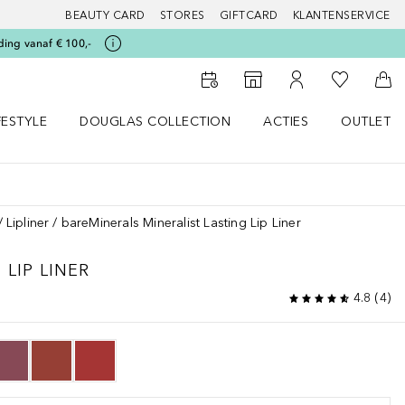
BEAUTY CARD
STORES
GIFTCARD
KLANTENSERVICE
ding vanaf € 100,-
Naar Mijn W
Naar Storefinder
Naar Mijn Account
Naa
FESTYLE
DOUGLAS COLLECTION
ACTIES
OUTLET
enu
en LIFESTYLE menu
Open DOUGLAS COLLECTION menu
Open ACTIES menu
Lipliner
bareMinerals Mineralist Lasting Lip Liner
 LIP LINER
4.8
(
4
)