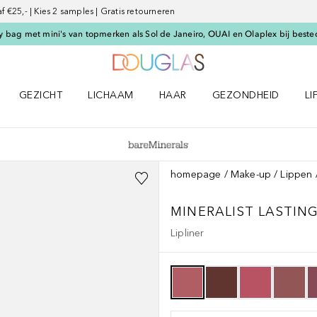
€25,- | Kies 2 samples | Gratis retourneren
 bag met mini's van topmerken als Sol de Janeiro, OUAI en Olaplex bij beste
Naar Douglas Home
GEZICHT
LICHAAM
HAAR
GEZONDHEID
LI
E-UP menu
Open GEZICHT menu
Open LICHAAM menu
Open HAAR menu
Open GEZONDHEID m
Op
homepage
Make-up
Lippen
MINERALIST
LASTING
Lipliner