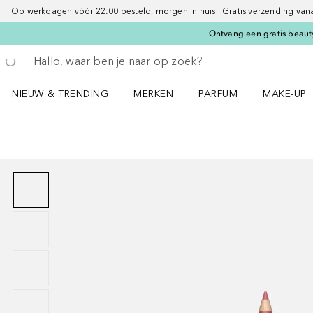
Op werkdagen vóór 22:00 besteld, morgen in huis | Gratis verzending vanaf 
Ontvang een gratis beauty
Ga terug
Zoekopdracht uitvoeren
NIEUW & TRENDING
MERKEN
PARFUM
MAKE-UP
Open NIEUW & TRENDING menu
Open MERKEN menu
Open PARFUM menu
Open MAK