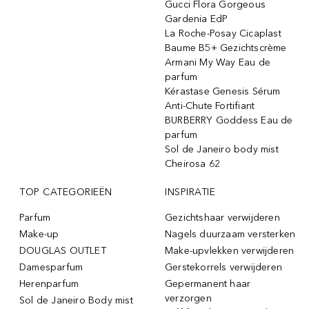
Gucci Flora Gorgeous
Gardenia EdP
La Roche-Posay Cicaplast
Baume B5+ Gezichtscrème
Armani My Way Eau de
parfum
Kérastase Genesis Sérum
Anti-Chute Fortifiant
BURBERRY Goddess Eau de
parfum
Sol de Janeiro body mist
Cheirosa 62
TOP CATEGORIEËN
INSPIRATIE
Parfum
Gezichtshaar verwijderen
Make-up
Nagels duurzaam versterken
DOUGLAS OUTLET
Make-upvlekken verwijderen
Damesparfum
Gerstekorrels verwijderen
Herenparfum
Gepermanent haar
verzorgen
Sol de Janeiro Body mist