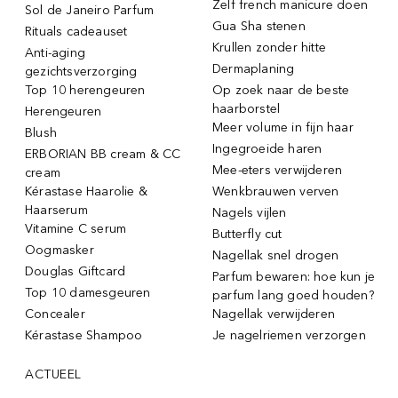
Zelf french manicure doen
Sol de Janeiro Parfum
Gua Sha stenen
Rituals cadeauset
Krullen zonder hitte
Anti-aging
Dermaplaning
gezichtsverzorging
Top 10 herengeuren
Op zoek naar de beste
haarborstel
Herengeuren
Meer volume in fijn haar
Blush
Ingegroeide haren
ERBORIAN BB cream & CC
Mee-eters verwijderen
cream
Kérastase Haarolie &
Wenkbrauwen verven
Haarserum
Nagels vijlen
Vitamine C serum
Butterfly cut
Oogmasker
Nagellak snel drogen
Douglas Giftcard
Parfum bewaren: hoe kun je
Top 10 damesgeuren
parfum lang goed houden?
Concealer
Nagellak verwijderen
Kérastase Shampoo
Je nagelriemen verzorgen
ACTUEEL