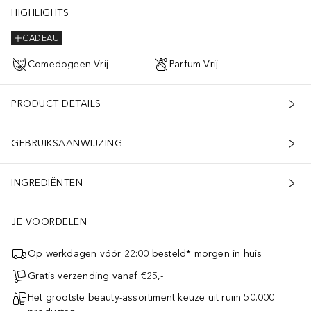
HIGHLIGHTS
CADEAU
Comedogeen-Vrij
Parfum Vrij
PRODUCT DETAILS
GEBRUIKSAANWIJZING
INGREDIËNTEN
JE VOORDELEN
nger uitziet.**** • 93% zegt dat de hals gladder aanvoelt.****• 94
Op werkdagen vóór 22:00 besteld* morgen in huis
Gratis verzending vanaf €25,-
Het grootste beauty-assortiment keuze uit ruim 50.000