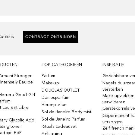
ookies
CONTRACT ONTBINDEN
ODUCTEN
TOP CATEGORIEËN
INSPIRATIE
Armani Stronger
Parfum
Gezichtshaar ve
Intensely Eau de
Make-up
Nagels duurzaa
versterken
DOUGLAS OUTLET
Herrera Good Girl
Make-upvlekken
Damesparfum
arfum
verwijderen
Herenparfum
t Laurent Libre
Gerstekorrels v
Sol de Janeiro Body mist
Gepermanent h
Sol de Janeiro Parfum
ary Glycolic Acid
verzorgen
ating toner
Rituals cadeauset
Zelf french man
radoxe EdP
Anti-aging