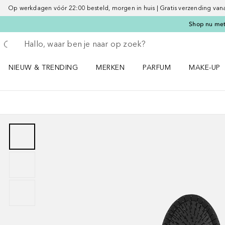
Op werkdagen vóór 22:00 besteld, morgen in huis | Gratis verzending vanaf 
Shop nu met 
Ga terug
Zoekopdracht uitvoeren
NIEUW & TRENDING
MERKEN
PARFUM
MAKE-UP
Open NIEUW & TRENDING menu
Open MERKEN menu
Open PARFUM menu
Open MAK