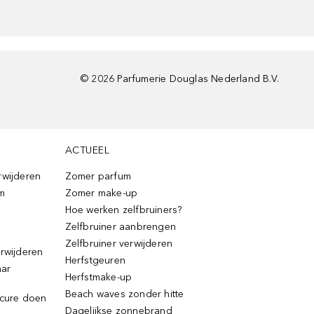
©
2026
Parfumerie Douglas Nederland B.V.
ACTUEEL
rwijderen
Zomer parfum
m
Zomer make-up
Hoe werken zelfbruiners?
Zelfbruiner aanbrengen
Zelfbruiner verwijderen
erwijderen
Herfstgeuren
aar
Herfstmake-up
Beach waves zonder hitte
icure doen
Dagelijkse zonnebrand