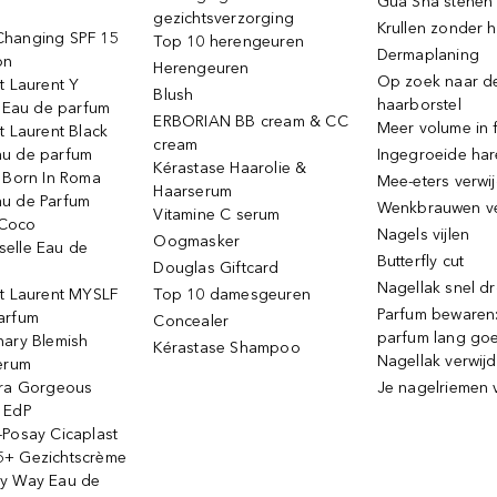
Gua Sha stenen
gezichtsverzorging
Krullen zonder h
hanging SPF 15
Top 10 herengeuren
Dermaplaning
on
Herengeuren
Op zoek naar d
t Laurent Y
Blush
haarborstel
e Eau de parfum
ERBORIAN BB cream & CC
Meer volume in f
t Laurent Black
cream
u de parfum
Ingegroeide ha
Kérastase Haarolie &
o Born In Roma
Mee-eters verwi
Haarserum
u de Parfum
Wenkbrauwen v
Vitamine C serum
Coco
Nagels vijlen
Oogmasker
elle Eau de
Butterfly cut
Douglas Giftcard
Nagellak snel d
nt Laurent MYSLF
Top 10 damesgeuren
Parfum bewaren:
arfum
Concealer
parfum lang go
nary Blemish
Kérastase Shampoo
Nagellak verwij
serum
ora Gorgeous
Je nagelriemen 
 EdP
-Posay Cicaplast
+ Gezichtscrème
y Way Eau de