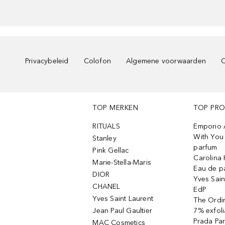
Privacybeleid
Colofon
Algemene voorwaarden
C
TOP MERKEN
TOP PR
RITUALS
Emporio 
With You 
Stanley
parfum
Pink Gellac
Carolina 
Marie-Stella-Maris
Eau de p
DIOR
Yves Sain
CHANEL
EdP
Yves Saint Laurent
The Ordin
Jean Paul Gaultier
7% exfoli
Prada Pa
MAC Cosmetics