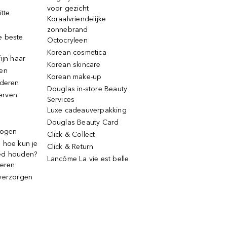
voor gezicht
itte
Koraalvriendelijke
zonnebrand
e beste
Octocryleen
Korean cosmetica
ijn haar
Korean skincare
ren
Korean make-up
jderen
Douglas in-store Beauty
erven
Services
Luxe cadeauverpakking
Douglas Beauty Card
rogen
Click & Collect
 hoe kun je
Click & Return
ed houden?
Lancôme La vie est belle
deren
verzorgen