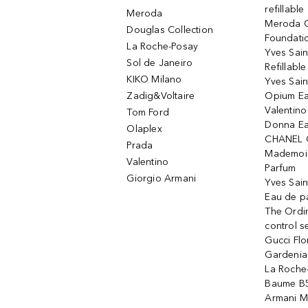
refillable
Meroda
Meroda C
Douglas Collection
Foundati
La Roche-Posay
Yves Sain
Sol de Janeiro
Refillabl
KIKO Milano
Yves Sain
Zadig&Voltaire
Opium Ea
Valentin
Tom Ford
Donna Ea
Olaplex
CHANEL 
Prada
Mademois
Valentino
Parfum
Giorgio Armani
Yves Sai
Eau de p
The Ordi
control 
Gucci Fl
Gardenia
La Roche
Baume B5
Armani M