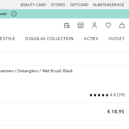
BEAUTY CARD
STORES
GIFTCARD
KLANTENSERVICE
eals!
Naar Mijn W
Naar Storefinder
Naar Mijn Account
Naa
FESTYLE
DOUGLAS COLLECTION
ACTIES
OUTLET
enu
en LIFESTYLE menu
Open DOUGLAS COLLECTION menu
Open ACTIES menu
 kammen
Detanglers
Wet Brush Black
4.8
(
39
)
€ 18,95