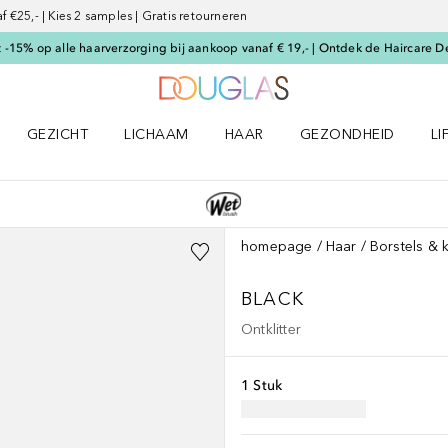
€25,- | Kies 2 samples | Gratis retourneren
-15% op alle haarverzorging bij aankoop vanaf € 19,- | Ontdek de Haircare D
Naar Douglas Home
GEZICHT
LICHAAM
HAAR
GEZONDHEID
LI
E-UP menu
Open GEZICHT menu
Open LICHAAM menu
Open HAAR menu
Open GEZONDHEID m
Op
homepage
Haar
Borstels &
BLACK
Ontklitter
1 Stuk