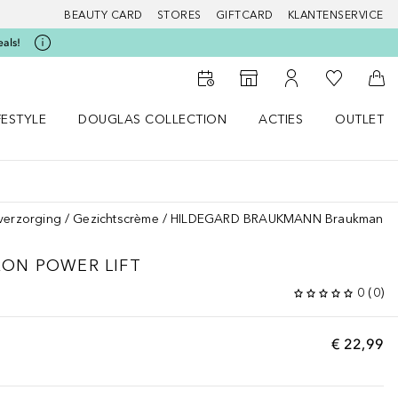
BEAUTY CARD
STORES
GIFTCARD
KLANTENSERVICE
eals!
Naar Mijn W
Naar Storefinder
Naar Mijn Account
Naa
FESTYLE
DOUGLAS COLLECTION
ACTIES
OUTLET
enu
en LIFESTYLE menu
Open DOUGLAS COLLECTION menu
Open ACTIES menu
verzorging
Gezichtscrème
HILDEGARD BRAUKMANN Braukmann Hya
ON POWER LIFT
0
(
0
)
€ 22,99