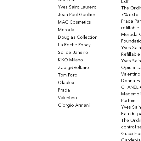
EdP
Yves Saint Laurent
The Ordin
Jean Paul Gaultier
7% exfoli
Prada Pa
MAC Cosmetics
refillable
Meroda
Meroda C
Douglas Collection
Foundati
La Roche-Posay
Yves Sain
Sol de Janeiro
Refillabl
KIKO Milano
Yves Sain
Zadig&Voltaire
Opium Ea
Valentin
Tom Ford
Donna Ea
Olaplex
CHANEL 
Prada
Mademois
Valentino
Parfum
Giorgio Armani
Yves Sai
Eau de p
The Ordi
control 
Gucci Fl
Gardenia