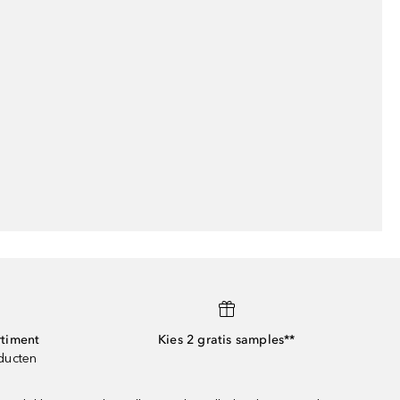
rtiment
Kies 2 gratis samples**
oducten