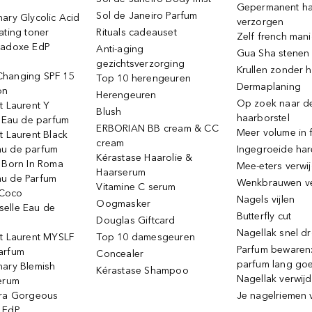
Gepermanent h
Sol de Janeiro Parfum
ary Glycolic Acid
verzorgen
ating toner
Rituals cadeauset
Zelf french man
radoxe EdP
Anti-aging
Gua Sha stenen
gezichtsverzorging
Krullen zonder h
hanging SPF 15
Top 10 herengeuren
Dermaplaning
on
Herengeuren
Op zoek naar d
t Laurent Y
Blush
haarborstel
e Eau de parfum
ERBORIAN BB cream & CC
Meer volume in f
t Laurent Black
cream
u de parfum
Ingegroeide ha
Kérastase Haarolie &
o Born In Roma
Mee-eters verwi
Haarserum
u de Parfum
Wenkbrauwen v
Vitamine C serum
Coco
Nagels vijlen
Oogmasker
elle Eau de
Butterfly cut
Douglas Giftcard
Nagellak snel d
nt Laurent MYSLF
Top 10 damesgeuren
Parfum bewaren:
arfum
Concealer
parfum lang go
nary Blemish
Kérastase Shampoo
Nagellak verwij
serum
ora Gorgeous
Je nagelriemen 
 EdP