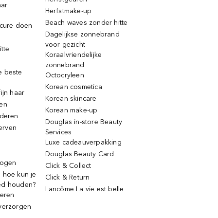
aar
Herfstmake-up
Beach waves zonder hitte
icure doen
Dagelijkse zonnebrand
voor gezicht
itte
Koraalvriendelijke
zonnebrand
e beste
Octocryleen
Korean cosmetica
ijn haar
Korean skincare
ren
Korean make-up
jderen
Douglas in-store Beauty
erven
Services
Luxe cadeauverpakking
Douglas Beauty Card
rogen
Click & Collect
 hoe kun je
Click & Return
ed houden?
Lancôme La vie est belle
deren
verzorgen