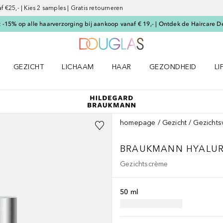
€25,- | Kies 2 samples | Gratis retourneren
-15% op alle haarverzorging bij aankoop vanaf € 19,- | Ontdek de Haircare D
Naar Douglas Home
GEZICHT
LICHAAM
HAAR
GEZONDHEID
LI
E-UP menu
Open GEZICHT menu
Open LICHAAM menu
Open HAAR menu
Open GEZONDHEID m
Op
homepage
Gezicht
Gezichts
BRAUKMANN
HYALUR
Gezichtscrème
50 ml