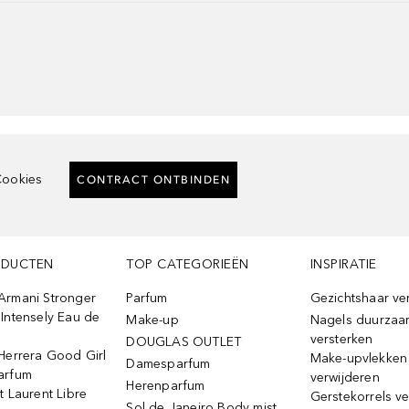
ookies
CONTRACT ONTBINDEN
ODUCTEN
TOP CATEGORIEËN
INSPIRATIE
Armani Stronger
Parfum
Gezichtshaar ve
Intensely Eau de
Make-up
Nagels duurzaa
versterken
DOUGLAS OUTLET
Herrera Good Girl
Make-upvlekken
Damesparfum
arfum
verwijderen
Herenparfum
t Laurent Libre
Gerstekorrels v
Sol de Janeiro Body mist