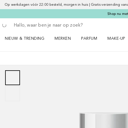
Op werkdagen vóór 22:00 besteld, morgen in huis | Gratis verzending vanaf 
Shop nu met 
Ga terug
Zoekopdracht uitvoeren
NIEUW & TRENDING
MERKEN
PARFUM
MAKE-UP
Open NIEUW & TRENDING menu
Open MERKEN menu
Open PARFUM menu
Open MAK