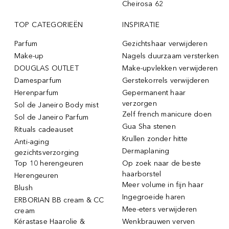
Cheirosa 62
TOP CATEGORIEËN
INSPIRATIE
Parfum
Gezichtshaar verwijderen
Make-up
Nagels duurzaam versterken
DOUGLAS OUTLET
Make-upvlekken verwijderen
Damesparfum
Gerstekorrels verwijderen
Herenparfum
Gepermanent haar
verzorgen
Sol de Janeiro Body mist
Zelf french manicure doen
Sol de Janeiro Parfum
Gua Sha stenen
Rituals cadeauset
Krullen zonder hitte
Anti-aging
Dermaplaning
gezichtsverzorging
Top 10 herengeuren
Op zoek naar de beste
haarborstel
Herengeuren
Meer volume in fijn haar
Blush
Ingegroeide haren
ERBORIAN BB cream & CC
Mee-eters verwijderen
cream
Kérastase Haarolie &
Wenkbrauwen verven