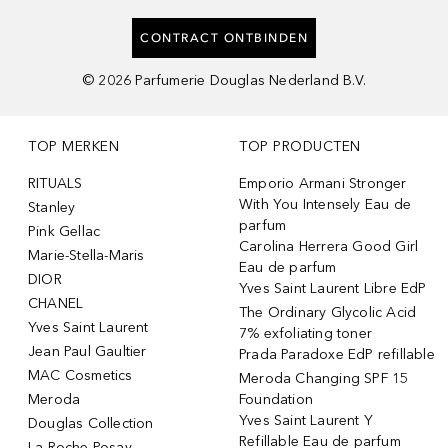
CONTRACT ONTBINDEN
©
2026
Parfumerie Douglas Nederland B.V.
TOP MERKEN
TOP PRODUCTEN
RITUALS
Emporio Armani Stronger
With You Intensely Eau de
Stanley
parfum
Pink Gellac
Carolina Herrera Good Girl
Marie-Stella-Maris
Eau de parfum
DIOR
Yves Saint Laurent Libre EdP
CHANEL
The Ordinary Glycolic Acid
Yves Saint Laurent
7% exfoliating toner
Jean Paul Gaultier
Prada Paradoxe EdP refillable
MAC Cosmetics
Meroda Changing SPF 15
Meroda
Foundation
Yves Saint Laurent Y
Douglas Collection
Refillable Eau de parfum
La Roche-Posay