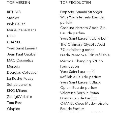
TOP MERKEN
TOP PRODUCTEN
RITUALS
Emporio Armani Stronger
With You Intensely Eau de
Stanley
parfum
Pink Gellac
Carolina Herrera Good Girl
Marie-Stella-Maris
Eau de parfum
DIOR
Yves Saint Laurent Libre EdP
CHANEL
The Ordinary Glycolic Acid
Yves Saint Laurent
7% exfoliating toner
Jean Paul Gaultier
Prada Paradoxe EdP refillable
MAC Cosmetics
Meroda Changing SPF 15
Meroda
Foundation
Yves Saint Laurent Y
Douglas Collection
Refillable Eau de parfum
La Roche-Posay
Yves Saint Laurent Black
Sol de Janeiro
Opium Eau de parfum
KIKO Milano
Valentino Born In Roma
Zadig&Voltaire
Donna Eau de Parfum
Tom Ford
CHANEL Coco Mademoiselle
Olaplex
Eau de Parfum