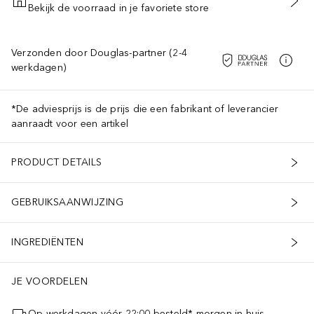
Bekijk de voorraad in je favoriete store
VOEG TOE AAN WINKELMANDJE
Verzonden door Douglas-partner (2-4
werkdagen)
*De adviesprijs is de prijs die een fabrikant of leverancier
aanraadt voor een artikel
PRODUCT DETAILS
GEBRUIKSAANWIJZING
INGREDIËNTEN
JE VOORDELEN
Op werkdagen vóór 22:00 besteld* morgen in huis