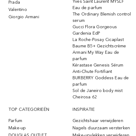
Yves Saint Laurent MYSLF
Prada
Eau de parfum
Valentino
The Ordinary Blemish control
Giorgio Armani
serum
Gucci Flora Gorgeous
Gardenia EdP
La Roche-Posay Cicaplast
Baume B5+ Gezichtscrème
Armani My Way Eau de
parfum
Kérastase Genesis Sérum
Anti-Chute Fortifiant
BURBERRY Goddess Eau de
parfum
Sol de Janeiro body mist
Cheirosa 62
TOP CATEGORIEËN
INSPIRATIE
Parfum
Gezichtshaar verwijderen
Make-up
Nagels duurzaam versterken
DOUGLAS OUTLET
Make-upvlekken verwijderen