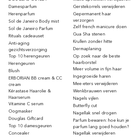
Damesparfum
Gerstekorrels verwijderen
Herenparfum
Gepermanent haar
verzorgen
Sol de Janeiro Body mist
Zelf french manicure doen
Sol de Janeiro Parfum
Gua Sha stenen
Rituals cadeauset
Krullen zonder hitte
Anti-aging
Dermaplaning
gezichtsverzorging
Top 10 herengeuren
Op zoek naar de beste
haarborstel
Herengeuren
Meer volume in fijn haar
Blush
Ingegroeide haren
ERBORIAN BB cream & CC
Mee-eters verwijderen
cream
Kérastase Haarolie &
Wenkbrauwen verven
Haarserum
Nagels vijlen
Vitamine C serum
Butterfly cut
Oogmasker
Nagellak snel drogen
Douglas Giftcard
Parfum bewaren: hoe kun je
Top 10 damesgeuren
parfum lang goed houden?
Concealer
Nagellak verwijderen