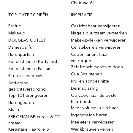
Cheirosa 62
TOP CATEGORIEËN
INSPIRATIE
Parfum
Gezichtshaar verwijderen
Make-up
Nagels duurzaam versterken
DOUGLAS OUTLET
Make-upvlekken verwijderen
Damesparfum
Gerstekorrels verwijderen
Herenparfum
Gepermanent haar
verzorgen
Sol de Janeiro Body mist
Zelf french manicure doen
Sol de Janeiro Parfum
Gua Sha stenen
Rituals cadeauset
Krullen zonder hitte
Anti-aging
Dermaplaning
gezichtsverzorging
Top 10 herengeuren
Op zoek naar de beste
haarborstel
Herengeuren
Meer volume in fijn haar
Blush
Ingegroeide haren
ERBORIAN BB cream & CC
Mee-eters verwijderen
cream
Kérastase Haarolie &
Wenkbrauwen verven