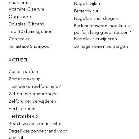
Haarserum
Nagels vijlen
Vitamine C serum
Butterfly cut
Oogmasker
Nagellak snel drogen
Douglas Giftcard
Parfum bewaren: hoe kun je
Top 10 damesgeuren
parfum lang goed houden?
Concealer
Nagellak verwijderen
Kérastase Shampoo
Je nagelriemen verzorgen
ACTUEEL
Zomer parfum
Zomer make-up
Hoe werken zelfbruiners?
Zelfbruiner aanbrengen
Zelfbruiner verwijderen
Herfstgeuren
Herfstmake-up
Beach waves zonder hitte
Dagelijkse zonnebrand voor
gezicht