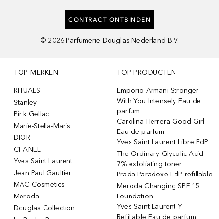
CONTRACT ONTBINDEN
©
2026
Parfumerie Douglas Nederland B.V.
TOP MERKEN
TOP PRODUCTEN
RITUALS
Emporio Armani Stronger
With You Intensely Eau de
Stanley
parfum
Pink Gellac
Carolina Herrera Good Girl
Marie-Stella-Maris
Eau de parfum
DIOR
Yves Saint Laurent Libre EdP
CHANEL
The Ordinary Glycolic Acid
Yves Saint Laurent
7% exfoliating toner
Jean Paul Gaultier
Prada Paradoxe EdP refillable
MAC Cosmetics
Meroda Changing SPF 15
Meroda
Foundation
Yves Saint Laurent Y
Douglas Collection
Refillable Eau de parfum