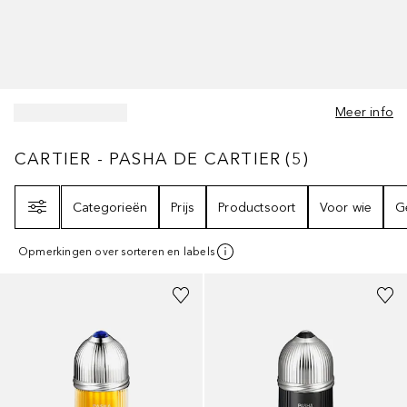
Meer info
CARTIER - PASHA DE CARTIER
5
RESULTAT
CARTIER - PASHA DE CARTIER
(
5
)
Filter
Categorieën
Prijs
Productsoort
Voor wie
G
Opmerkingen over sorteren en labels