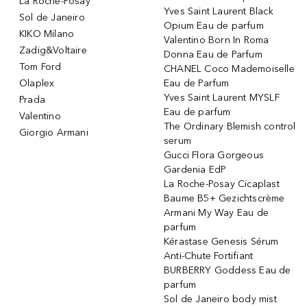
La Roche-Posay
Yves Saint Laurent Black
Sol de Janeiro
Opium Eau de parfum
KIKO Milano
Valentino Born In Roma
Zadig&Voltaire
Donna Eau de Parfum
Tom Ford
CHANEL Coco Mademoiselle
Olaplex
Eau de Parfum
Yves Saint Laurent MYSLF
Prada
Eau de parfum
Valentino
The Ordinary Blemish control
Giorgio Armani
serum
Gucci Flora Gorgeous
Gardenia EdP
La Roche-Posay Cicaplast
Baume B5+ Gezichtscrème
Armani My Way Eau de
parfum
Kérastase Genesis Sérum
Anti-Chute Fortifiant
BURBERRY Goddess Eau de
parfum
Sol de Janeiro body mist