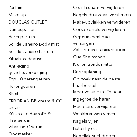
Parfum
Gezichtshaar verwijderen
Make-up
Nagels duurzaam versterken
DOUGLAS OUTLET
Make-upvlekken verwijderen
Damesparfum
Gerstekorrels verwijderen
Herenparfum
Gepermanent haar
verzorgen
Sol de Janeiro Body mist
Zelf french manicure doen
Sol de Janeiro Parfum
Gua Sha stenen
Rituals cadeauset
Krullen zonder hitte
Anti-aging
Dermaplaning
gezichtsverzorging
Top 10 herengeuren
Op zoek naar de beste
haarborstel
Herengeuren
Meer volume in fijn haar
Blush
Ingegroeide haren
ERBORIAN BB cream & CC
Mee-eters verwijderen
cream
Kérastase Haarolie &
Wenkbrauwen verven
Haarserum
Nagels vijlen
Vitamine C serum
Butterfly cut
Oogmasker
Nagellak snel drogen