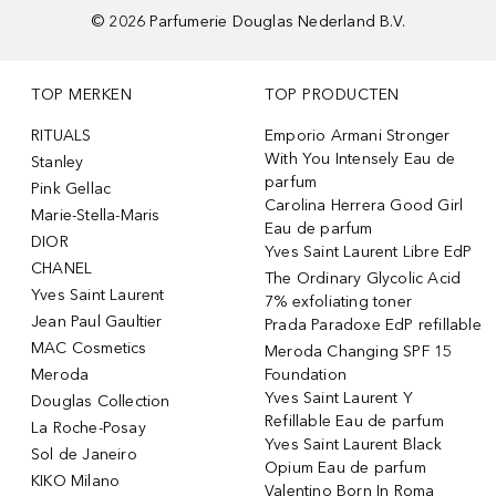
©
2026
Parfumerie Douglas Nederland B.V.
TOP MERKEN
TOP PRODUCTEN
RITUALS
Emporio Armani Stronger
With You Intensely Eau de
Stanley
parfum
Pink Gellac
Carolina Herrera Good Girl
Marie-Stella-Maris
Eau de parfum
DIOR
Yves Saint Laurent Libre EdP
CHANEL
The Ordinary Glycolic Acid
Yves Saint Laurent
7% exfoliating toner
Jean Paul Gaultier
Prada Paradoxe EdP refillable
MAC Cosmetics
Meroda Changing SPF 15
Meroda
Foundation
Yves Saint Laurent Y
Douglas Collection
Refillable Eau de parfum
La Roche-Posay
Yves Saint Laurent Black
Sol de Janeiro
Opium Eau de parfum
KIKO Milano
Valentino Born In Roma