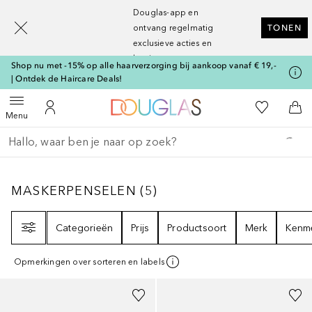
[navigation.slideout.screenreader]
Douglas-app en
ontvang regelmatig
TONEN
exclusieve acties en
kortingen
Shop nu met -15% op alle haarverzorging bij aankoop vanaf € 19,-
| Ontdek de Haircare Deals!
Naar Douglas Home
Naar Mijn W
Open menu
Naar Mijn Account
Naa
Menu
Ga terug
Zoekopdracht uitvoeren
MASKERPENSELEN
5
RESULTATEN
MASKERPENSELEN
(
5
)
Filter
Categorieën
Prijs
Productsoort
Merk
Kenm
Opmerkingen over sorteren en labels