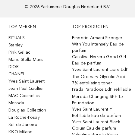
©
2026
Parfumerie Douglas Nederland B.V.
TOP MERKEN
TOP PRODUCTEN
RITUALS
Emporio Armani Stronger
With You Intensely Eau de
Stanley
parfum
Pink Gellac
Carolina Herrera Good Girl
Marie-Stella-Maris
Eau de parfum
DIOR
Yves Saint Laurent Libre EdP
CHANEL
The Ordinary Glycolic Acid
Yves Saint Laurent
7% exfoliating toner
Jean Paul Gaultier
Prada Paradoxe EdP refillable
MAC Cosmetics
Meroda Changing SPF 15
Meroda
Foundation
Yves Saint Laurent Y
Douglas Collection
Refillable Eau de parfum
La Roche-Posay
Yves Saint Laurent Black
Sol de Janeiro
Opium Eau de parfum
KIKO Milano
Valentino Born In Roma