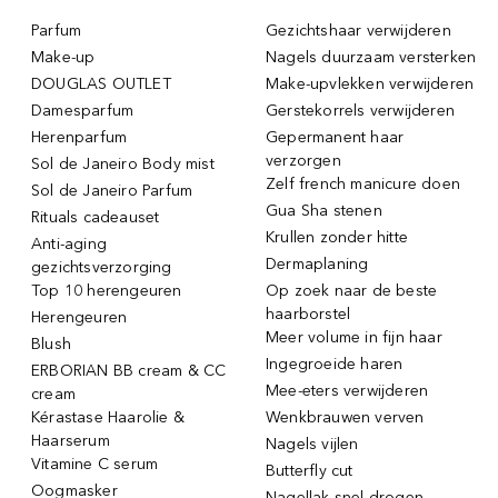
Parfum
Gezichtshaar verwijderen
Make-up
Nagels duurzaam versterken
DOUGLAS OUTLET
Make-upvlekken verwijderen
Damesparfum
Gerstekorrels verwijderen
Herenparfum
Gepermanent haar
verzorgen
Sol de Janeiro Body mist
Zelf french manicure doen
Sol de Janeiro Parfum
Gua Sha stenen
Rituals cadeauset
Krullen zonder hitte
Anti-aging
Dermaplaning
gezichtsverzorging
Top 10 herengeuren
Op zoek naar de beste
haarborstel
Herengeuren
Meer volume in fijn haar
Blush
Ingegroeide haren
ERBORIAN BB cream & CC
Mee-eters verwijderen
cream
Kérastase Haarolie &
Wenkbrauwen verven
Haarserum
Nagels vijlen
Vitamine C serum
Butterfly cut
Oogmasker
Nagellak snel drogen