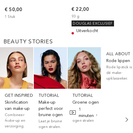
€ 22,00
€ 50,00
93
g
1
Stuk
DOUGLAS EXCLUSIEF
Uitverkocht
BEAUTY STORIES
Slider overslaan
ALL ABOUT
Rode lippen
Rode lipstick is
dé make-
upklassieker.
GET INSPIRED
TUTORIAL
TUTORIAL
Skinification
Make-up
Groene ogen
van make-up
perfect voor
make-up
1
bruine ogen
Combineer
Laat je groene
minuten
make-up en
ogen stralen
Laat je bruine
verzorging.
ogen stralen.