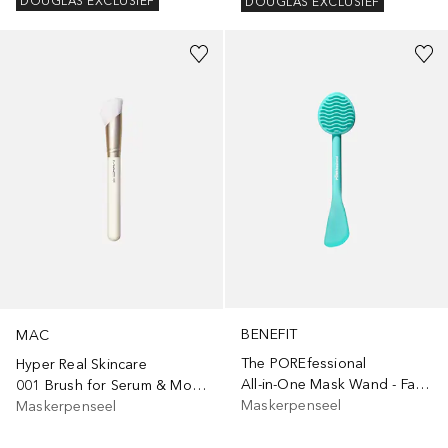
DOUGLAS EXCLUSIEF
DOUGLAS EXCLUSIEF
BENEFIT
MAC
The POREfessional
Hyper Real Skincare
All-in-One Mask Wand - Face mask applicator & cleansing tool
001 Brush for Serum & Moisturizer
Maskerpenseel
Maskerpenseel