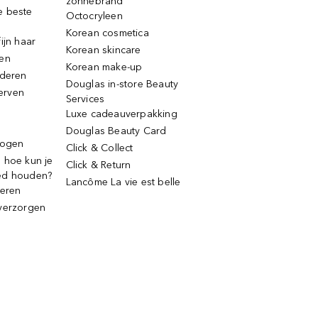
zonnebrand
e beste
Octocryleen
Korean cosmetica
ijn haar
Korean skincare
ren
Korean make-up
jderen
Douglas in-store Beauty
erven
Services
Luxe cadeauverpakking
Douglas Beauty Card
rogen
Click & Collect
 hoe kun je
Click & Return
ed houden?
Lancôme La vie est belle
deren
verzorgen