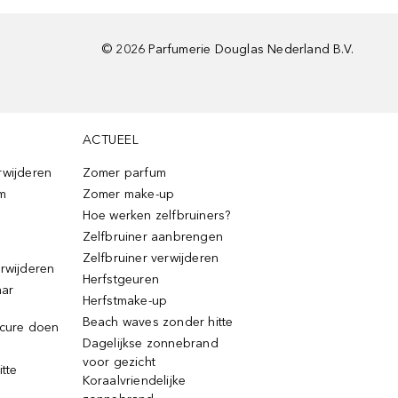
©
2026
Parfumerie Douglas Nederland B.V.
ACTUEEL
rwijderen
Zomer parfum
m
Zomer make-up
Hoe werken zelfbruiners?
Zelfbruiner aanbrengen
Zelfbruiner verwijderen
erwijderen
Herfstgeuren
aar
Herfstmake-up
Beach waves zonder hitte
icure doen
Dagelijkse zonnebrand
voor gezicht
itte
Koraalvriendelijke