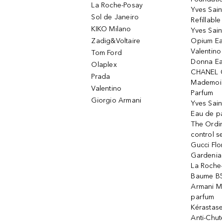
La Roche-Posay
Yves Sain
Sol de Janeiro
Refillabl
KIKO Milano
Yves Sain
Zadig&Voltaire
Opium Ea
Valentin
Tom Ford
Donna Ea
Olaplex
CHANEL 
Prada
Mademois
Valentino
Parfum
Giorgio Armani
Yves Sai
Eau de p
The Ordi
control 
Gucci Fl
Gardenia
La Roche
Baume B5
Armani M
parfum
Kérastas
Anti-Chute