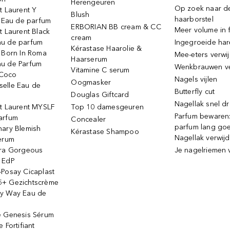
Herengeuren
Op zoek naar d
t Laurent Y
Blush
haarborstel
e Eau de parfum
ERBORIAN BB cream & CC
Meer volume in f
t Laurent Black
cream
u de parfum
Ingegroeide ha
Kérastase Haarolie &
o Born In Roma
Mee-eters verwi
Haarserum
u de Parfum
Wenkbrauwen v
Vitamine C serum
Coco
Nagels vijlen
Oogmasker
elle Eau de
Butterfly cut
Douglas Giftcard
Nagellak snel d
nt Laurent MYSLF
Top 10 damesgeuren
Parfum bewaren:
arfum
Concealer
parfum lang go
nary Blemish
Kérastase Shampoo
Nagellak verwij
serum
ora Gorgeous
Je nagelriemen 
 EdP
-Posay Cicaplast
+ Gezichtscrème
y Way Eau de
e Genesis Sérum
 Fortifiant