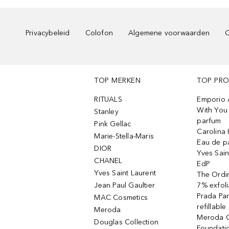
Privacybeleid
Colofon
Algemene voorwaarden
C
TOP MERKEN
TOP PR
RITUALS
Emporio 
With You 
Stanley
parfum
Pink Gellac
Carolina 
Marie-Stella-Maris
Eau de p
DIOR
Yves Sain
CHANEL
EdP
Yves Saint Laurent
The Ordin
Jean Paul Gaultier
7% exfoli
Prada Pa
MAC Cosmetics
refillable
Meroda
Meroda C
Douglas Collection
Foundati