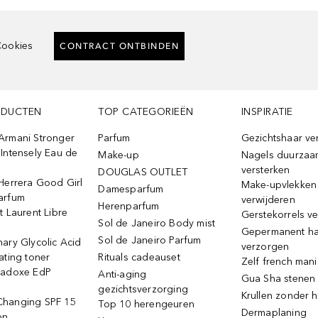
ookies
CONTRACT ONTBINDEN
ODUCTEN
TOP CATEGORIEËN
INSPIRATIE
Armani Stronger
Parfum
Gezichtshaar ve
Intensely Eau de
Make-up
Nagels duurzaa
versterken
DOUGLAS OUTLET
Herrera Good Girl
Make-upvlekken
Damesparfum
arfum
verwijderen
Herenparfum
t Laurent Libre
Gerstekorrels v
Sol de Janeiro Body mist
Gepermanent h
Sol de Janeiro Parfum
ary Glycolic Acid
verzorgen
ating toner
Rituals cadeauset
Zelf french man
radoxe EdP
Anti-aging
Gua Sha stenen
gezichtsverzorging
Krullen zonder h
hanging SPF 15
Top 10 herengeuren
Dermaplaning
on