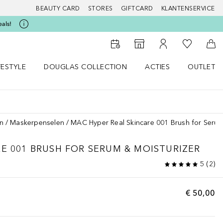
BEAUTY CARD
STORES
GIFTCARD
KLANTENSERVICE
eals!
Naar Mijn W
Naar Storefinder
Naar Mijn Account
Naa
FESTYLE
DOUGLAS COLLECTION
ACTIES
OUTLET
enu
en LIFESTYLE menu
Open DOUGLAS COLLECTION menu
Open ACTIES menu
n
Maskerpenselen
MAC Hyper Real Skincare 001 Brush for Serum
RE
001 BRUSH FOR SERUM & MOISTURIZER
5
(
2
)
€ 50,00