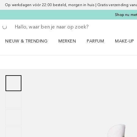
Op werkdagen vóór 22:00 besteld, morgen in huis | Gratis verzending vanaf 
Shop nu met 
Ga terug
Zoekopdracht uitvoeren
NIEUW & TRENDING
MERKEN
PARFUM
MAKE-UP
Open NIEUW & TRENDING menu
Open MERKEN menu
Open PARFUM menu
Open MAK