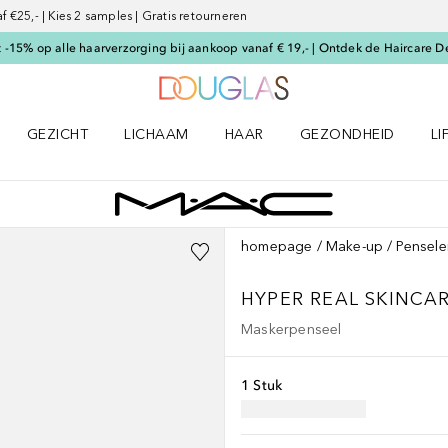
€25,- | Kies 2 samples | Gratis retourneren
-15% op alle haarverzorging bij aankoop vanaf € 19,- | Ontdek de Haircare D
Naar Douglas Home
GEZICHT
LICHAAM
HAAR
GEZONDHEID
LI
E-UP menu
Open GEZICHT menu
Open LICHAAM menu
Open HAAR menu
Open GEZONDHEID m
Op
homepage
Make-up
Pensele
HYPER REAL SKINCA
Maskerpenseel
1 Stuk