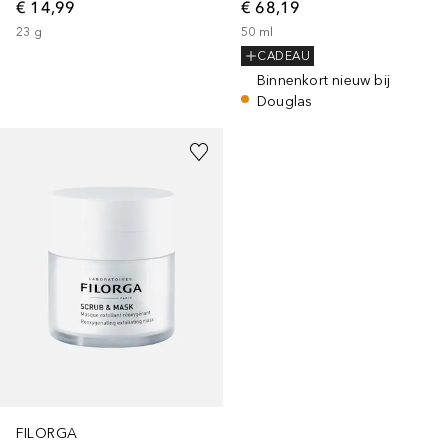
€ 14,99
€ 68,19
23
g
50
ml
CADEAU
Binnenkort nieuw bij
Douglas
FILORGA