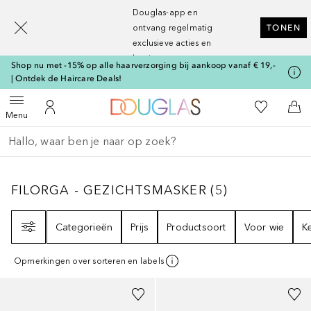
[navigation.slideout.screenreader]
Douglas-app en
ontvang regelmatig
TONEN
exclusieve acties en
kortingen
Shop nu met -15% op alle haarverzorging bij aankoop vanaf € 19,-
| Ontdek de Haircare Deals!
Naar Douglas Home
Naar Mijn W
Open menu
Naar Mijn Account
Naa
Menu
Ga terug
Zoekopdracht uitvoeren
FILORGA - GEZICHTSMASKER
5
RESULTATE
FILORGA - GEZICHTSMASKER
(
5
)
Filter
Categorieën
Prijs
Productsoort
Voor wie
K
Opmerkingen over sorteren en labels