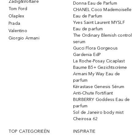
Zadig&Voltaire
Donna Eau de Parfum
Tom Ford
CHANEL Coco Mademoiselle
Olaplex
Eau de Parfum
Yves Saint Laurent MYSLF
Prada
Eau de parfum
Valentino
The Ordinary Blemish control
Giorgio Armani
serum
Gucci Flora Gorgeous
Gardenia EdP
La Roche-Posay Cicaplast
Baume B5+ Gezichtscrème
Armani My Way Eau de
parfum
Kérastase Genesis Sérum
Anti-Chute Fortifiant
BURBERRY Goddess Eau de
parfum
Sol de Janeiro body mist
Cheirosa 62
TOP CATEGORIEËN
INSPIRATIE