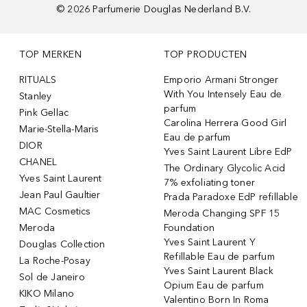
©
2026
Parfumerie Douglas Nederland B.V.
TOP MERKEN
TOP PRODUCTEN
RITUALS
Emporio Armani Stronger
With You Intensely Eau de
Stanley
parfum
Pink Gellac
Carolina Herrera Good Girl
Marie-Stella-Maris
Eau de parfum
DIOR
Yves Saint Laurent Libre EdP
CHANEL
The Ordinary Glycolic Acid
Yves Saint Laurent
7% exfoliating toner
Jean Paul Gaultier
Prada Paradoxe EdP refillable
MAC Cosmetics
Meroda Changing SPF 15
Meroda
Foundation
Yves Saint Laurent Y
Douglas Collection
Refillable Eau de parfum
La Roche-Posay
Yves Saint Laurent Black
Sol de Janeiro
Opium Eau de parfum
KIKO Milano
Valentino Born In Roma