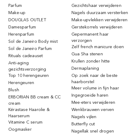
Parfum
Gezichtshaar verwijderen
Make-up
Nagels duurzaam versterken
DOUGLAS OUTLET
Make-upvlekken verwijderen
Damesparfum
Gerstekorrels verwijderen
Herenparfum
Gepermanent haar
verzorgen
Sol de Janeiro Body mist
Zelf french manicure doen
Sol de Janeiro Parfum
Gua Sha stenen
Rituals cadeauset
Krullen zonder hitte
Anti-aging
Dermaplaning
gezichtsverzorging
Top 10 herengeuren
Op zoek naar de beste
haarborstel
Herengeuren
Meer volume in fijn haar
Blush
Ingegroeide haren
ERBORIAN BB cream & CC
Mee-eters verwijderen
cream
Kérastase Haarolie &
Wenkbrauwen verven
Haarserum
Nagels vijlen
Vitamine C serum
Butterfly cut
Oogmasker
Nagellak snel drogen