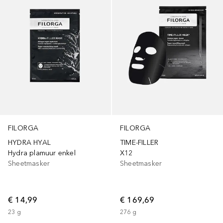
FILORGA
FILORGA
HYDRA HYAL
TIME-FILLER
Hydra plamuur enkel
X12
Sheetmasker
Sheetmasker
€ 14,99
€ 169,69
23
g
276
g