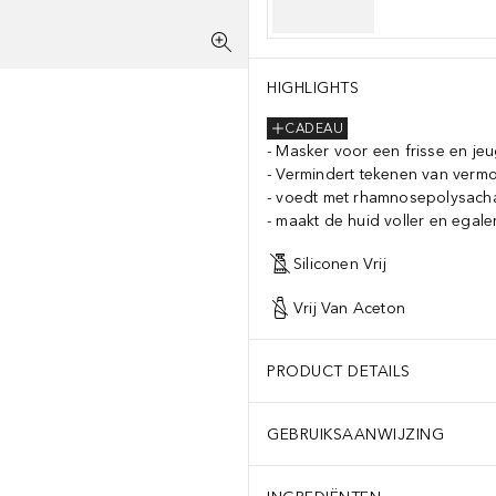
HIGHLIGHTS
 THIAMINE DIPHOSPHATE, DISODIUM FLAVINE ADENINE DINUCLEO
CADEAU
Masker voor een frisse en jeu
Vermindert tekenen van vermo
voedt met rhamnosepolysach
maakt de huid voller en egale
Siliconen Vrij
Vrij Van Aceton
PRODUCT DETAILS
GEBRUIKSAANWIJZING