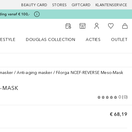
BEAUTY CARD
STORES
GIFTCARD
KLANTENSERVICE
ding vanaf € 100,-
Naar Mijn W
Naar Storefinder
Naar Mijn Account
Naa
FESTYLE
DOUGLAS COLLECTION
ACTIES
OUTLET
enu
en LIFESTYLE menu
Open DOUGLAS COLLECTION menu
Open ACTIES menu
masker
Anti-aging masker
Filorga NCEF-REVERSE Meso-Mask
-MASK
0
(
0
)
€ 68,19