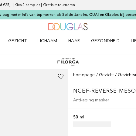
€25,- | Kies 2 samples | Gratis retourneren
 bag met mini's van topmerken als Sol de Janeiro, OUAI en Olaplex bij beste
Naar Douglas Home
GEZICHT
LICHAAM
HAAR
GEZONDHEID
LI
E-UP menu
Open GEZICHT menu
Open LICHAAM menu
Open HAAR menu
Open GEZONDHEID m
Op
homepage
Gezicht
Gezichts
NCEF-REVERSE
MESO
Anti-aging masker
50 ml