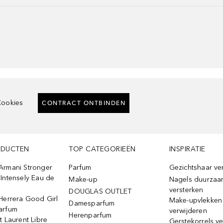
ookies
CONTRACT ONTBINDEN
ODUCTEN
TOP CATEGORIEËN
INSPIRATIE
Armani Stronger
Parfum
Gezichtshaar ve
Intensely Eau de
Make-up
Nagels duurzaa
versterken
DOUGLAS OUTLET
Herrera Good Girl
Make-upvlekken
Damesparfum
arfum
verwijderen
Herenparfum
t Laurent Libre
Gerstekorrels v