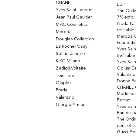
CHANEL
EdP
Yves Saint Laurent
The Ordin
Jean Paul Gaultier
7% exfoli
Prada Pa
MAC Cosmetics
refillable
Meroda
Meroda C
Douglas Collection
Foundati
La Roche-Posay
Yves Sain
Sol de Janeiro
Refillabl
KIKO Milano
Yves Sain
Zadig&Voltaire
Opium Ea
Valentin
Tom Ford
Donna Ea
Olaplex
CHANEL 
Prada
Mademois
Valentino
Parfum
Giorgio Armani
Yves Sai
Eau de p
The Ordi
control 
Gucci Fl