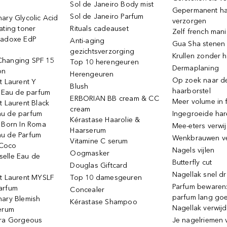
Sol de Janeiro Body mist
Gepermanent h
Sol de Janeiro Parfum
ary Glycolic Acid
verzorgen
ating toner
Rituals cadeauset
Zelf french man
radoxe EdP
Anti-aging
Gua Sha stenen
gezichtsverzorging
Krullen zonder h
hanging SPF 15
Top 10 herengeuren
Dermaplaning
on
Herengeuren
Op zoek naar d
t Laurent Y
Blush
haarborstel
e Eau de parfum
ERBORIAN BB cream & CC
Meer volume in f
t Laurent Black
cream
u de parfum
Ingegroeide ha
Kérastase Haarolie &
o Born In Roma
Mee-eters verwi
Haarserum
u de Parfum
Wenkbrauwen v
Vitamine C serum
Coco
Nagels vijlen
Oogmasker
elle Eau de
Butterfly cut
Douglas Giftcard
Nagellak snel d
nt Laurent MYSLF
Top 10 damesgeuren
Parfum bewaren:
arfum
Concealer
parfum lang go
nary Blemish
Kérastase Shampoo
Nagellak verwij
serum
ora Gorgeous
Je nagelriemen 