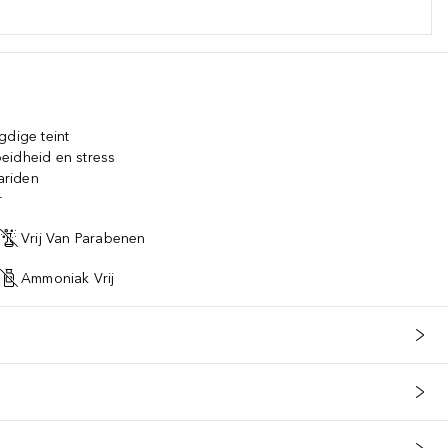
TIDE, SODIUM URIDINE TRIPHOSPHATE, TOCOPHERYL PHOSPHATE,
gdige teint
eidheid en stress
ariden
r
Vrij Van Parabenen
Ammoniak Vrij