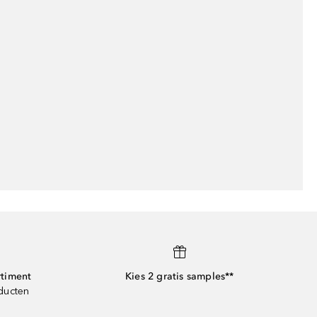
rtiment
Kies 2 gratis samples**
oducten