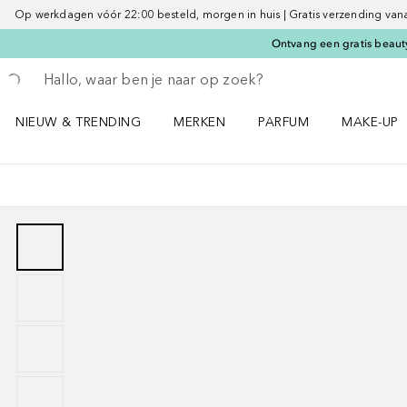
Op werkdagen vóór 22:00 besteld, morgen in huis | Gratis verzending vanaf 
Ontvang een gratis beauty
Ga terug
Zoekopdracht uitvoeren
NIEUW & TRENDING
MERKEN
PARFUM
MAKE-UP
Open NIEUW & TRENDING menu
Open MERKEN menu
Open PARFUM menu
Open MAK