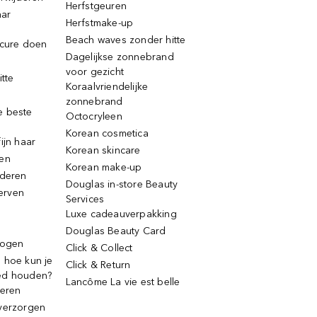
Herfstgeuren
aar
Herfstmake-up
Beach waves zonder hitte
icure doen
Dagelijkse zonnebrand
voor gezicht
itte
Koraalvriendelijke
zonnebrand
e beste
Octocryleen
Korean cosmetica
ijn haar
Korean skincare
ren
Korean make-up
jderen
Douglas in-store Beauty
erven
Services
Luxe cadeauverpakking
Douglas Beauty Card
rogen
Click & Collect
 hoe kun je
Click & Return
ed houden?
Lancôme La vie est belle
deren
verzorgen