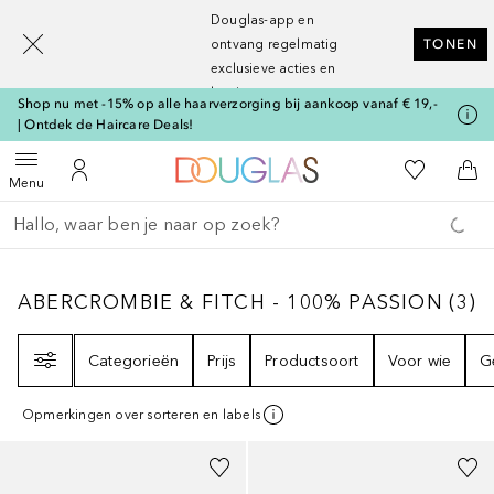
[navigation.slideout.screenreader]
Douglas-app en
ontvang regelmatig
TONEN
exclusieve acties en
kortingen
Shop nu met -15% op alle haarverzorging bij aankoop vanaf € 19,-
| Ontdek de Haircare Deals!
Naar Douglas Home
Naar Mijn W
Open menu
Naar Mijn Account
Naa
Menu
Ga terug
Zoekopdracht uitvoeren
ABERCROMBIE & FITCH - 100% PASSION
3
R
ABERCROMBIE & FITCH - 100% PASSION
(
3
)
Filter
Categorieën
Prijs
Productsoort
Voor wie
G
Opmerkingen over sorteren en labels