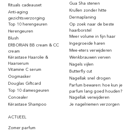
Gua Sha stenen
Rituals cadeauset
Krullen zonder hitte
Anti-aging
Dermaplaning
gezichtsverzorging
Top 10 herengeuren
Op zoek naar de beste
haarborstel
Herengeuren
Meer volume in fijn haar
Blush
Ingegroeide haren
ERBORIAN BB cream & CC
Mee-eters verwijderen
cream
Kérastase Haarolie &
Wenkbrauwen verven
Haarserum
Nagels vijlen
Vitamine C serum
Butterfly cut
Oogmasker
Nagellak snel drogen
Douglas Giftcard
Parfum bewaren: hoe kun je
Top 10 damesgeuren
parfum lang goed houden?
Concealer
Nagellak verwijderen
Kérastase Shampoo
Je nagelriemen verzorgen
ACTUEEL
Zomer parfum