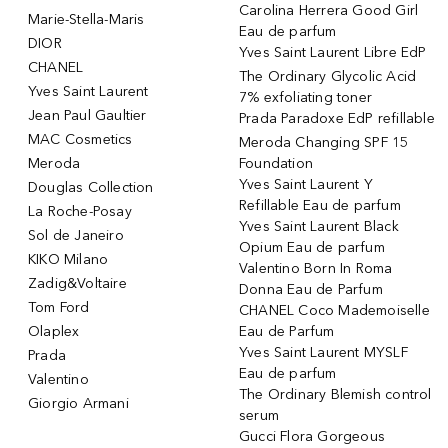
Carolina Herrera Good Girl
Marie-Stella-Maris
Eau de parfum
DIOR
Yves Saint Laurent Libre EdP
CHANEL
The Ordinary Glycolic Acid
Yves Saint Laurent
7% exfoliating toner
Jean Paul Gaultier
Prada Paradoxe EdP refillable
MAC Cosmetics
Meroda Changing SPF 15
Meroda
Foundation
Yves Saint Laurent Y
Douglas Collection
Refillable Eau de parfum
La Roche-Posay
Yves Saint Laurent Black
Sol de Janeiro
Opium Eau de parfum
KIKO Milano
Valentino Born In Roma
Zadig&Voltaire
Donna Eau de Parfum
Tom Ford
CHANEL Coco Mademoiselle
Olaplex
Eau de Parfum
Yves Saint Laurent MYSLF
Prada
Eau de parfum
Valentino
The Ordinary Blemish control
Giorgio Armani
serum
Gucci Flora Gorgeous