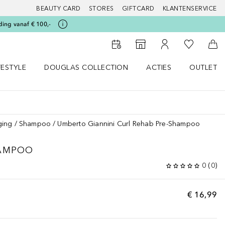
BEAUTY CARD
STORES
GIFTCARD
KLANTENSERVICE
ding vanaf € 100,-
Naar Mijn W
Naar Storefinder
Naar Mijn Account
Naa
FESTYLE
DOUGLAS COLLECTION
ACTIES
OUTLET
enu
en LIFESTYLE menu
Open DOUGLAS COLLECTION menu
Open ACTIES menu
ging
Shampoo
Umberto Giannini Curl Rehab Pre-Shampoo
HAMPOO
0
(
0
)
€ 16,99