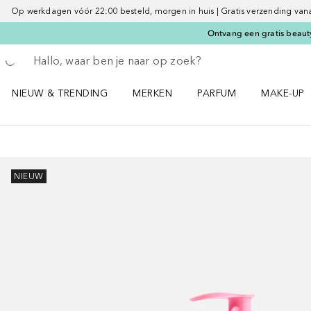
Op werkdagen vóór 22:00 besteld, morgen in huis | Gratis verzending vanaf 
Ontvang een gratis beauty
Ga terug
Zoekopdracht uitvoeren
NIEUW & TRENDING
MERKEN
PARFUM
MAKE-UP
Open NIEUW & TRENDING menu
Open MERKEN menu
Open PARFUM menu
Open MAK
NIEUW