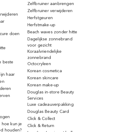
Zelfbruiner aanbrengen
Zelfbruiner verwijderen
erwijderen
Herfstgeuren
aar
Herfstmake-up
Beach waves zonder hitte
icure doen
Dagelijkse zonnebrand
voor gezicht
itte
Koraalvriendelijke
zonnebrand
e beste
Octocryleen
Korean cosmetica
ijn haar
Korean skincare
ren
Korean make-up
jderen
Douglas in-store Beauty
erven
Services
Luxe cadeauverpakking
Douglas Beauty Card
rogen
Click & Collect
 hoe kun je
Click & Return
ed houden?