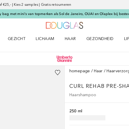
€25,- | Kies 2 samples | Gratis retourneren
 bag met mini's van topmerken als Sol de Janeiro, OUAI en Olaplex bij beste
Naar Douglas Home
GEZICHT
LICHAAM
HAAR
GEZONDHEID
LI
E-UP menu
Open GEZICHT menu
Open LICHAAM menu
Open HAAR menu
Open GEZONDHEID m
Op
homepage
Haar
Haarverzor
CURL REHAB PRE-S
Haarshampoo
250 ml