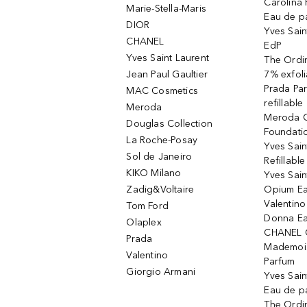
Carolina 
Marie-Stella-Maris
Eau de p
DIOR
Yves Sain
CHANEL
EdP
Yves Saint Laurent
The Ordin
Jean Paul Gaultier
7% exfoli
Prada Pa
MAC Cosmetics
refillable
Meroda
Meroda C
Douglas Collection
Foundati
La Roche-Posay
Yves Sain
Sol de Janeiro
Refillabl
KIKO Milano
Yves Sain
Zadig&Voltaire
Opium Ea
Valentin
Tom Ford
Donna Ea
Olaplex
CHANEL 
Prada
Mademois
Valentino
Parfum
Giorgio Armani
Yves Sai
Eau de p
The Ordi