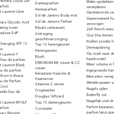
Herrera Good Girl
Make-upvlekken
Damesparfum
arfum
verwijderen
Herenparfum
t Laurent Libre
Gerstekorrels v
Sol de Janeiro Body mist
Gepermanent h
Sol de Janeiro Parfum
ary Glycolic Acid
verzorgen
ating toner
Rituals cadeauset
Zelf french man
radoxe EdP
Anti-aging
Gua Sha stenen
gezichtsverzorging
Krullen zonder h
hanging SPF 15
Top 10 herengeuren
Dermaplaning
on
Herengeuren
Op zoek naar d
t Laurent Y
Blush
haarborstel
e Eau de parfum
ERBORIAN BB cream & CC
Meer volume in f
t Laurent Black
cream
u de parfum
Ingegroeide ha
Kérastase Haarolie &
o Born In Roma
Mee-eters verwi
Haarserum
u de Parfum
Wenkbrauwen v
Vitamine C serum
Coco
Nagels vijlen
Oogmasker
elle Eau de
Butterfly cut
Douglas Giftcard
Nagellak snel d
nt Laurent MYSLF
Top 10 damesgeuren
Parfum bewaren:
arfum
Concealer
parfum lang go
nary Blemish