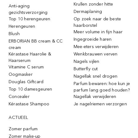
Krullen zonder hitte
Anti-aging
Dermaplaning
gezichtsverzorging
Top 10 herengeuren
Op zoek naar de beste
haarborstel
Herengeuren
Meer volume in fijn haar
Blush
Ingegroeide haren
ERBORIAN BB cream & CC
Mee-eters verwijderen
cream
Kérastase Haarolie &
Wenkbrauwen verven
Haarserum
Nagels vijlen
Vitamine C serum
Butterfly cut
Oogmasker
Nagellak snel drogen
Douglas Giftcard
Parfum bewaren: hoe kun je
Top 10 damesgeuren
parfum lang goed houden?
Concealer
Nagellak verwijderen
Kérastase Shampoo
Je nagelriemen verzorgen
ACTUEEL
Zomer parfum
Zomer make-up