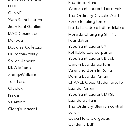
Eau de parfum
DIOR
Yves Saint Laurent Libre EdP
CHANEL
The Ordinary Glycolic Acid
Yves Saint Laurent
7% exfoliating toner
Jean Paul Gaultier
Prada Paradoxe EdP refillable
MAC Cosmetics
Meroda Changing SPF 15
Meroda
Foundation
Yves Saint Laurent Y
Douglas Collection
Refillable Eau de parfum
La Roche-Posay
Yves Saint Laurent Black
Sol de Janeiro
Opium Eau de parfum
KIKO Milano
Valentino Born In Roma
Zadig&Voltaire
Donna Eau de Parfum
Tom Ford
CHANEL Coco Mademoiselle
Olaplex
Eau de Parfum
Yves Saint Laurent MYSLF
Prada
Eau de parfum
Valentino
The Ordinary Blemish control
Giorgio Armani
serum
Gucci Flora Gorgeous
Gardenia EdP