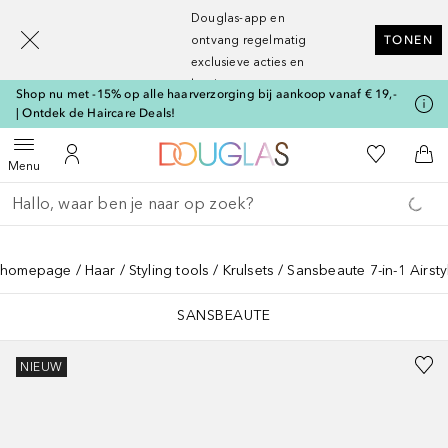
[navigation.slideout.screenreader]
Douglas-app en
ontvang regelmatig
TONEN
exclusieve acties en
kortingen
Shop nu met -15% op alle haarverzorging bij aankoop vanaf € 19,-
| Ontdek de Haircare Deals!
Naar Douglas Home
Naar Mijn W
Open menu
Naar Mijn Account
Naa
Menu
Ga terug
Zoekopdracht uitvoeren
homepage
Haar
Styling tools
Krulsets
Sansbeaute 7-in-1 Airstyl
SANSBEAUTE
NIEUW