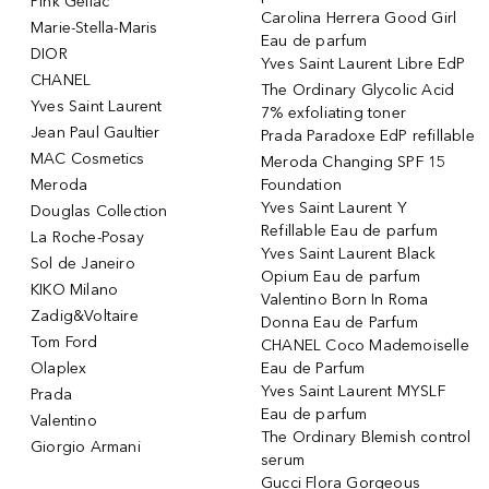
Pink Gellac
Carolina Herrera Good Girl
Marie-Stella-Maris
Eau de parfum
DIOR
Yves Saint Laurent Libre EdP
CHANEL
The Ordinary Glycolic Acid
Yves Saint Laurent
7% exfoliating toner
Jean Paul Gaultier
Prada Paradoxe EdP refillable
MAC Cosmetics
Meroda Changing SPF 15
Meroda
Foundation
Yves Saint Laurent Y
Douglas Collection
Refillable Eau de parfum
La Roche-Posay
Yves Saint Laurent Black
Sol de Janeiro
Opium Eau de parfum
KIKO Milano
Valentino Born In Roma
Zadig&Voltaire
Donna Eau de Parfum
Tom Ford
CHANEL Coco Mademoiselle
Olaplex
Eau de Parfum
Yves Saint Laurent MYSLF
Prada
Eau de parfum
Valentino
The Ordinary Blemish control
Giorgio Armani
serum
Gucci Flora Gorgeous