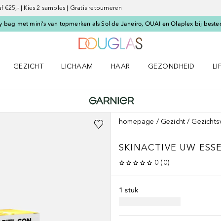
€25,- | Kies 2 samples | Gratis retourneren
 bag met mini's van topmerken als Sol de Janeiro, OUAI en Olaplex bij beste
Naar Douglas Home
GEZICHT
LICHAAM
HAAR
GEZONDHEID
LI
E-UP menu
Open GEZICHT menu
Open LICHAAM menu
Open HAAR menu
Open GEZONDHEID m
Op
homepage
Gezicht
Gezichts
SKINACTIVE UW ESS
0
(
0
)
1 stuk