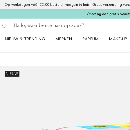
Op werkdagen vóór 22:00 besteld, morgen in huis | Gratis verzending vanaf 
Ontvang een gratis beauty
Ga terug
Zoekopdracht uitvoeren
NIEUW & TRENDING
MERKEN
PARFUM
MAKE-UP
Open NIEUW & TRENDING menu
Open MERKEN menu
Open PARFUM menu
Open MAK
NIEUW