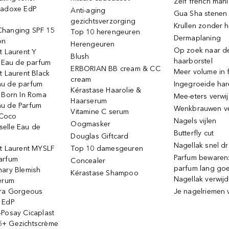
Zelf french man
radoxe EdP
Anti-aging
Gua Sha stenen
gezichtsverzorging
Krullen zonder h
hanging SPF 15
Top 10 herengeuren
Dermaplaning
on
Herengeuren
Op zoek naar d
t Laurent Y
Blush
haarborstel
e Eau de parfum
ERBORIAN BB cream & CC
Meer volume in f
t Laurent Black
cream
u de parfum
Ingegroeide ha
Kérastase Haarolie &
o Born In Roma
Mee-eters verwi
Haarserum
u de Parfum
Wenkbrauwen v
Vitamine C serum
Coco
Nagels vijlen
Oogmasker
elle Eau de
Butterfly cut
Douglas Giftcard
Nagellak snel d
nt Laurent MYSLF
Top 10 damesgeuren
Parfum bewaren:
arfum
Concealer
parfum lang go
nary Blemish
Kérastase Shampoo
Nagellak verwij
serum
ora Gorgeous
Je nagelriemen 
 EdP
-Posay Cicaplast
+ Gezichtscrème