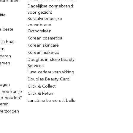
icure doen
Dagelijkse zonnebrand
voor gezicht
itte
Koraalvriendelijke
zonnebrand
e beste
Octocryleen
Korean cosmetica
ijn haar
Korean skincare
ren
Korean make-up
jderen
Douglas in-store Beauty
erven
Services
Luxe cadeauverpakking
Douglas Beauty Card
rogen
Click & Collect
 hoe kun je
Click & Return
ed houden?
Lancôme La vie est belle
deren
verzorgen