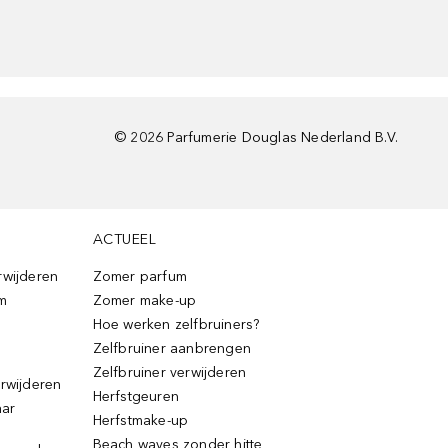
©
2026
Parfumerie Douglas Nederland B.V.
ACTUEEL
rwijderen
Zomer parfum
m
Zomer make-up
Hoe werken zelfbruiners?
Zelfbruiner aanbrengen
Zelfbruiner verwijderen
erwijderen
Herfstgeuren
aar
Herfstmake-up
Beach waves zonder hitte