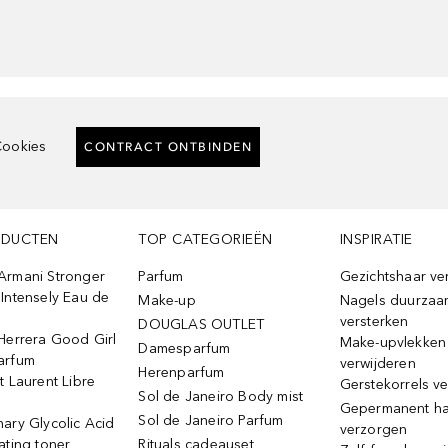
ookies
CONTRACT ONTBINDEN
ODUCTEN
TOP CATEGORIEËN
INSPIRATIE
Armani Stronger
Parfum
Gezichtshaar ve
Intensely Eau de
Make-up
Nagels duurzaa
versterken
DOUGLAS OUTLET
Herrera Good Girl
Make-upvlekken
Damesparfum
arfum
verwijderen
Herenparfum
t Laurent Libre
Gerstekorrels v
Sol de Janeiro Body mist
Gepermanent h
Sol de Janeiro Parfum
ary Glycolic Acid
verzorgen
ating toner
Rituals cadeauset