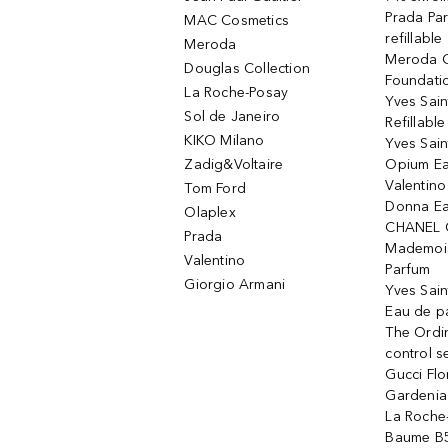
Prada Pa
MAC Cosmetics
refillable
Meroda
Meroda C
Douglas Collection
Foundati
La Roche-Posay
Yves Sain
Sol de Janeiro
Refillabl
KIKO Milano
Yves Sain
Zadig&Voltaire
Opium Ea
Valentin
Tom Ford
Donna Ea
Olaplex
CHANEL 
Prada
Mademois
Valentino
Parfum
Giorgio Armani
Yves Sai
Eau de p
The Ordi
control 
Gucci Fl
Gardenia
La Roche
Baume B5