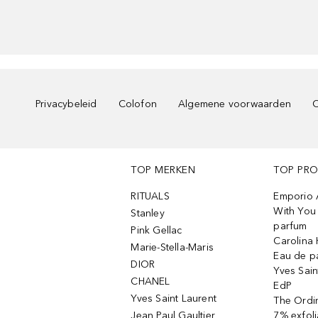
Privacybeleid
Colofon
Algemene voorwaarden
C
TOP MERKEN
TOP PR
RITUALS
Emporio 
With You 
Stanley
parfum
Pink Gellac
Carolina 
Marie-Stella-Maris
Eau de p
DIOR
Yves Sain
CHANEL
EdP
Yves Saint Laurent
The Ordin
Jean Paul Gaultier
7% exfoli