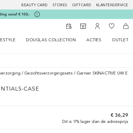
BEAUTY CARD
STORES
GIFTCARD
KLANTENSERVICE
ding vanaf € 100,-
Naar Mijn W
Naar Storefinder
Naar Mijn Account
Naa
FESTYLE
DOUGLAS COLLECTION
ACTIES
OUTLET
enu
en LIFESTYLE menu
Open DOUGLAS COLLECTION menu
Open ACTIES menu
verzorging
Gezichtsverzorgingssets
Garnier SKINACTIVE UW ES
ENTIALS-CASE
€ 36,29
Dit is 9% lager dan de adviesprijs