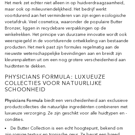
Het merk zet echter niet alleen in op huidverdraagzaamheid,
maar ook op milieuvriendelijkheid. Het bedrijf werkt
voortdurend aan het verminderen van zijn eigen ecologische
voetafdruk. Veel cosmetica, waaronder de populaire Butter
Bronzer, liggen in recyclebare verpakkingen op de
winkelrekken. Het principe van duurzame innovatie wordt ook
weerspiegeld in de voortdurende ontwikkeling van bestaande
producten. Het merk past zijn formules regelmatig aan de
nieuwste wetenschappelijke bevindingen aan en breidt zijn
kleurenpaletten uit om een nog grotere verscheidenheid aan
huidtinten te dekken.
PHYSICIANS FORMULA: LUXUEUZE
COLLECTIES VOOR NATUURLIJKE
SCHOONHEID
Physicians Formula
biedt een verscheidenheid aan exclusieve
productcollecties die natuurlijke ingrediënten combineren met
luxueuze verzorging. Ze zijn geschikt voor alle huidtypen en -
condities.
De Butter Collection is een echt hoogtepunt, bekend om
zijn romige textuur en tropische geur. Ze bevat een breed