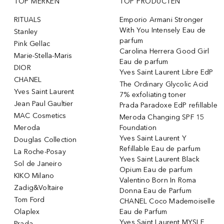
TOP MERKEN
TOP PRODUCTEN
RITUALS
Emporio Armani Stronger
With You Intensely Eau de
Stanley
parfum
Pink Gellac
Carolina Herrera Good Girl
Marie-Stella-Maris
Eau de parfum
DIOR
Yves Saint Laurent Libre EdP
CHANEL
The Ordinary Glycolic Acid
Yves Saint Laurent
7% exfoliating toner
Jean Paul Gaultier
Prada Paradoxe EdP refillable
MAC Cosmetics
Meroda Changing SPF 15
Meroda
Foundation
Yves Saint Laurent Y
Douglas Collection
Refillable Eau de parfum
La Roche-Posay
Yves Saint Laurent Black
Sol de Janeiro
Opium Eau de parfum
KIKO Milano
Valentino Born In Roma
Zadig&Voltaire
Donna Eau de Parfum
Tom Ford
CHANEL Coco Mademoiselle
Olaplex
Eau de Parfum
Yves Saint Laurent MYSLF
Prada