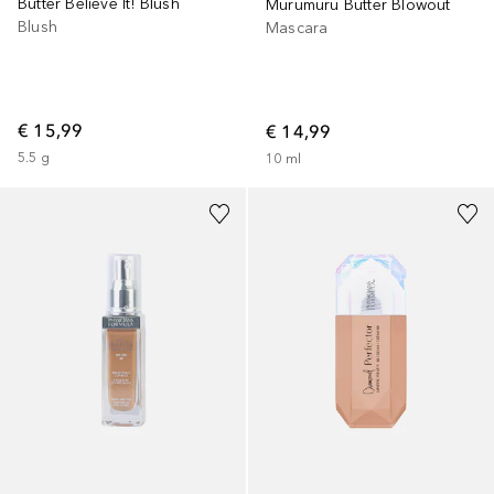
Butter Believe It! Blush
Murumuru Butter Blowout
Blush
Mascara
€ 15,99
€ 14,99
5.5
g
10
ml