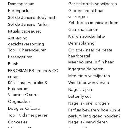
Damesparfum
Gerstekorrels verwijderen
Herenparfum
Gepermanent haar
verzorgen
Sol de Janeiro Body mist
Zelf french manicure doen
Sol de Janeiro Parfum
Gua Sha stenen
Rituals cadeauset
Krullen zonder hitte
Anti-aging
Dermaplaning
gezichtsverzorging
Top 10 herengeuren
Op zoek naar de beste
haarborstel
Herengeuren
Meer volume in fijn haar
Blush
Ingegroeide haren
ERBORIAN BB cream & CC
Mee-eters verwijderen
cream
Kérastase Haarolie &
Wenkbrauwen verven
Haarserum
Nagels vijlen
Vitamine C serum
Butterfly cut
Oogmasker
Nagellak snel drogen
Douglas Giftcard
Parfum bewaren: hoe kun je
Top 10 damesgeuren
parfum lang goed houden?
Concealer
Nagellak verwijderen