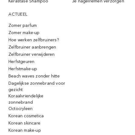
Kérastase Shampoo
Je nagelriemen verzorgen
ACTUEEL
Zomer parfum
Zomer make-up
Hoe werken zelfbruiners?
Zelfbruiner aanbrengen
Zelfbruiner verwijderen
Herfstgeuren
Herfstmake-up
Beach waves zonder hitte
Dagelijkse zonnebrand voor
gezicht
Koraalvriendelijke
zonnebrand
Octocryleen
Korean cosmetica
Korean skincare
Korean make-up