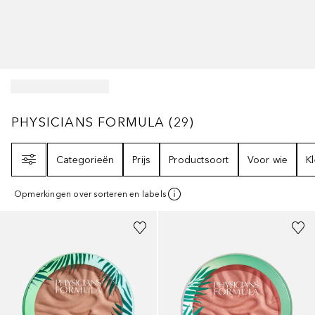
PHYSICIANS FORMULA
29
RESULTATEN
PHYSICIANS FORMULA
(
29
)
Filter
Categorieën
Prijs
Productsoort
Voor wie
K
Opmerkingen over sorteren en labels
+
1