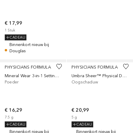
€ 17,99
1
Stuk
CADEAU
Binnenkort nieuw bij
Douglas
PHYSICIANS FORMULA
PHYSICIANS FORMULA
Mineral Wear 3-in-1 Setting Powder
Umbra Sheer™ Physical Daily Defense SPF 30
Poeder
Oogschaduw
€ 16,29
€ 20,99
7.5
g
5
g
CADEAU
CADEAU
Binnenkort nieuw bij
Binnenkort nieuw bij