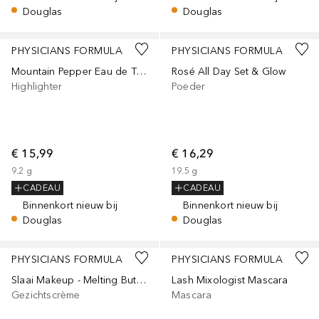
Douglas
Douglas
PHYSICIANS FORMULA
PHYSICIANS FORMULA
Mountain Pepper Eau de Toilette
Rosé All Day Set & Glow
Highlighter
Poeder
€ 15,99
€ 16,29
9.2
g
19.5
g
CADEAU
CADEAU
Binnenkort nieuw bij
Binnenkort nieuw bij
Douglas
Douglas
PHYSICIANS FORMULA
PHYSICIANS FORMULA
Slaai Makeup - Melting Butter Cleanser
Lash Mixologist Mascara
Gezichtscrème
Mascara