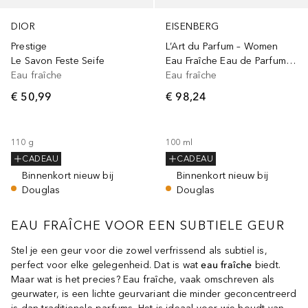
DIOR
EISENBERG
Prestige
L’Art du Parfum – Women
Le Savon Feste Seife
Eau Fraîche Eau de Parfum Spray
Eau fraîche
Eau fraîche
€ 50,99
€ 98,24
110
g
100
ml
CADEAU
CADEAU
Binnenkort nieuw bij
Binnenkort nieuw bij
Douglas
Douglas
EAU FRAÎCHE VOOR EEN SUBTIELE GEUR
Stel je een geur voor die zowel verfrissend als subtiel is,
perfect voor elke gelegenheid. Dat is wat
eau fraîche
biedt.
Maar wat is het precies? Eau fraîche, vaak omschreven als
geurwater, is een lichte geurvariant die minder geconcentreerd