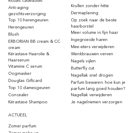
Rituals cadeauset
Krullen zonder hitte
Anti-aging
Dermaplaning
gezichtsverzorging
Top 10 herengeuren
Op zoek naar de beste
haarborstel
Herengeuren
Meer volume in fijn haar
Blush
Ingegroeide haren
ERBORIAN BB cream & CC
Mee-eters verwijderen
cream
Kérastase Haarolie &
Wenkbrauwen verven
Haarserum
Nagels vijlen
Vitamine C serum
Butterfly cut
Oogmasker
Nagellak snel drogen
Douglas Giftcard
Parfum bewaren: hoe kun je
Top 10 damesgeuren
parfum lang goed houden?
Concealer
Nagellak verwijderen
Kérastase Shampoo
Je nagelriemen verzorgen
ACTUEEL
Zomer parfum