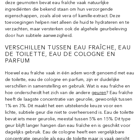
deze geurnoten bevat eau fraîche vaak natuurlijke
ingrediënten die bekend staan om hun verzorgende
eigenschappen, zoals aloë vera of kamille-extract. Deze
toevoegingen helpen niet alleen de huid te hydrateren en te
verzachten, maar versterken ook de algehele geurbeleving
door hun subtiele aanwezigheid.
VERSCHILLEN TUSSEN EAU FRAÎCHE, EAU
DE TOILETTE, EAU DE COLOGNE EN
PARFUM
Hoewel eau fraîche vaak in één adem wordt genoemd met eau
de toilette, eau de cologne en parfum, zijn er duidelijke
verschillen in samenstelling en gebruik. Wat is eau fraîche en
hoe onderscheidt het zich van de andere
geuren
? Eau fraîche
heeft de laagste concentratie van geurolie, gewoonlijk tussen
1% en 3%. Dit maakt het een uitstekende keuze voor een
lichte, subtiele geur die niet te overheersend is. Eau de toilette
bevat iets meer geurolie, meestal tussen 5% en 15%. Dit type
geur blijft langer hangen dan eau fraîche en is geschikt voor
dagelijks gebruik. Eau de cologne heeft een vergelijkbare
concentratie geurolie als eau de toilette maar is vaak gericht