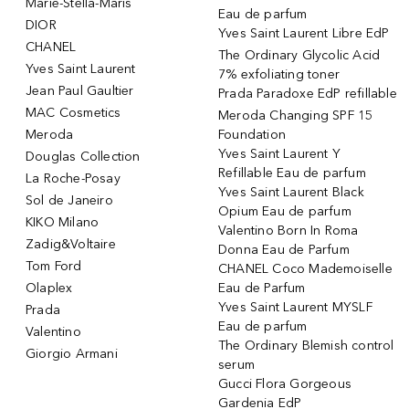
Marie-Stella-Maris
Eau de parfum
DIOR
Yves Saint Laurent Libre EdP
CHANEL
The Ordinary Glycolic Acid
Yves Saint Laurent
7% exfoliating toner
Jean Paul Gaultier
Prada Paradoxe EdP refillable
MAC Cosmetics
Meroda Changing SPF 15
Meroda
Foundation
Yves Saint Laurent Y
Douglas Collection
Refillable Eau de parfum
La Roche-Posay
Yves Saint Laurent Black
Sol de Janeiro
Opium Eau de parfum
KIKO Milano
Valentino Born In Roma
Zadig&Voltaire
Donna Eau de Parfum
Tom Ford
CHANEL Coco Mademoiselle
Olaplex
Eau de Parfum
Yves Saint Laurent MYSLF
Prada
Eau de parfum
Valentino
The Ordinary Blemish control
Giorgio Armani
serum
Gucci Flora Gorgeous
Gardenia EdP