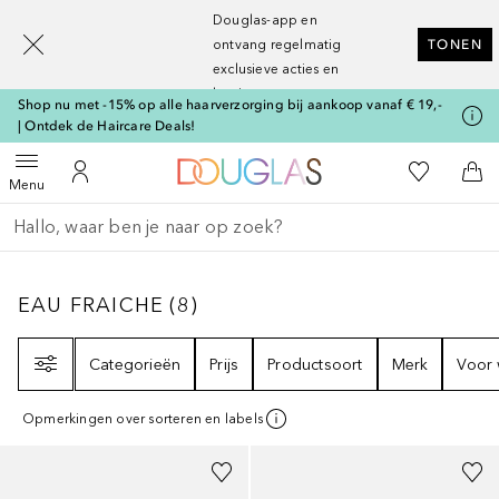
[navigation.slideout.screenreader]
Douglas-app en
ontvang regelmatig
TONEN
exclusieve acties en
kortingen
Shop nu met -15% op alle haarverzorging bij aankoop vanaf € 19,-
| Ontdek de Haircare Deals!
Naar Douglas Home
Naar Mijn W
Open menu
Naar Mijn Account
Naa
Menu
Ga terug
Zoekopdracht uitvoeren
EAU FRAICHE
8
RESULTATEN
EAU FRAICHE
(
8
)
Filter
Categorieën
Prijs
Productsoort
Merk
Voor 
Opmerkingen over sorteren en labels