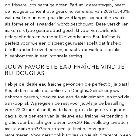
op frissere, citrusachtige noten. Parfum, daarentegen, heeft
de hoogste concentratie geurolie, variërend van 20% tot 40%,
wat resulteert in een geur die veel langer aanhoudt en vaak
als formeler of 'zwaarder' wordt beschouwd. Deze verschillen
maken elk type geurproduct geschikt voor verschillende
gelegenheden en persoonlijke voorkeuren. Eau fraîche is
perfect voor wie een discreet geurwater zoekt dat frisheid
biedt zonder te overheersen, ideaal voor werk of sociale
bijeenkomsten in een informele setting.
JOUW FAVORIETE EAU FRAÎCHE VIND JE
BIJ DOUGLAS
Heb je de ideale
eau fraîche
gevonden die perfect bij je past?
Bestel dan moeiteloos online via Douglas. Selecteer jouw
gekozen geuren, voeg ze toe aan de winkelmand, en rond de
aankoop af. Wij regelen de rest voor je. Als je de bestelling
voor 22:00 uur afrondt, is de kans groot dat je de volgende
dag al kunt genieten van je nieuwe eau fraîche. Verzending is
gratis voor bestellingen boven de €20. Niet volledig tevreden
met je aankoop? Geen zorgen, je kunt bij ons gratis
retourneren. Voor persoonlijk advies kun je altijd terecht in een