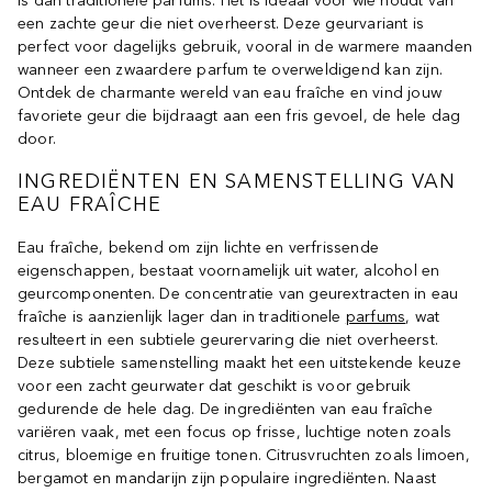
is dan traditionele parfums. Het is ideaal voor wie houdt van
een zachte geur die niet overheerst. Deze geurvariant is
perfect voor dagelijks gebruik, vooral in de warmere maanden
wanneer een zwaardere parfum te overweldigend kan zijn.
Ontdek de charmante wereld van eau fraîche en vind jouw
favoriete geur die bijdraagt aan een fris gevoel, de hele dag
door.
INGREDIËNTEN EN SAMENSTELLING VAN
EAU FRAÎCHE
Eau fraîche, bekend om zijn lichte en verfrissende
eigenschappen, bestaat voornamelijk uit water, alcohol en
geurcomponenten. De concentratie van geurextracten in eau
fraîche is aanzienlijk lager dan in traditionele
parfums
, wat
resulteert in een subtiele geurervaring die niet overheerst.
Deze subtiele samenstelling maakt het een uitstekende keuze
voor een zacht geurwater dat geschikt is voor gebruik
gedurende de hele dag. De ingrediënten van eau fraîche
variëren vaak, met een focus op frisse, luchtige noten zoals
citrus, bloemige en fruitige tonen. Citrusvruchten zoals limoen,
bergamot en mandarijn zijn populaire ingrediënten. Naast