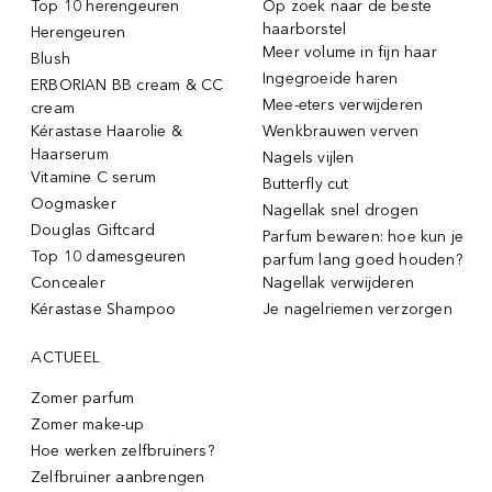
Top 10 herengeuren
Op zoek naar de beste
haarborstel
Herengeuren
Meer volume in fijn haar
Blush
Ingegroeide haren
ERBORIAN BB cream & CC
Mee-eters verwijderen
cream
Kérastase Haarolie &
Wenkbrauwen verven
Haarserum
Nagels vijlen
Vitamine C serum
Butterfly cut
Oogmasker
Nagellak snel drogen
Douglas Giftcard
Parfum bewaren: hoe kun je
Top 10 damesgeuren
parfum lang goed houden?
Concealer
Nagellak verwijderen
Kérastase Shampoo
Je nagelriemen verzorgen
ACTUEEL
Zomer parfum
Zomer make-up
Hoe werken zelfbruiners?
Zelfbruiner aanbrengen