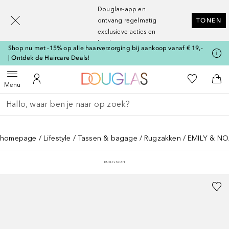
[navigation.slideout.screenreader]
Douglas-app en
ontvang regelmatig
TONEN
exclusieve acties en
kortingen
Shop nu met -15% op alle haarverzorging bij aankoop vanaf € 19,-
| Ontdek de Haircare Deals!
Naar Douglas Home
Naar Mijn W
Open menu
Naar Mijn Account
Naa
Menu
Ga terug
Zoekopdracht uitvoeren
homepage
Lifestyle
Tassen & bagage
Rugzakken
EMILY & NO