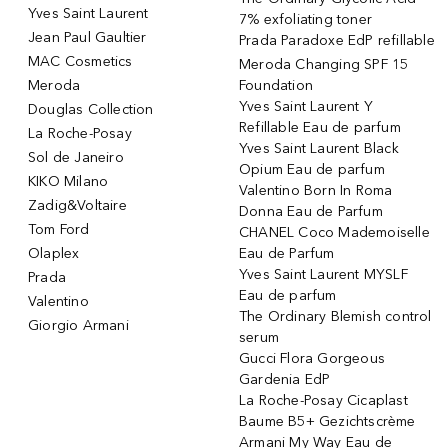
Yves Saint Laurent
7% exfoliating toner
Jean Paul Gaultier
Prada Paradoxe EdP refillable
MAC Cosmetics
Meroda Changing SPF 15
Meroda
Foundation
Yves Saint Laurent Y
Douglas Collection
Refillable Eau de parfum
La Roche-Posay
Yves Saint Laurent Black
Sol de Janeiro
Opium Eau de parfum
KIKO Milano
Valentino Born In Roma
Zadig&Voltaire
Donna Eau de Parfum
Tom Ford
CHANEL Coco Mademoiselle
Olaplex
Eau de Parfum
Yves Saint Laurent MYSLF
Prada
Eau de parfum
Valentino
The Ordinary Blemish control
Giorgio Armani
serum
Gucci Flora Gorgeous
Gardenia EdP
La Roche-Posay Cicaplast
Baume B5+ Gezichtscrème
Armani My Way Eau de