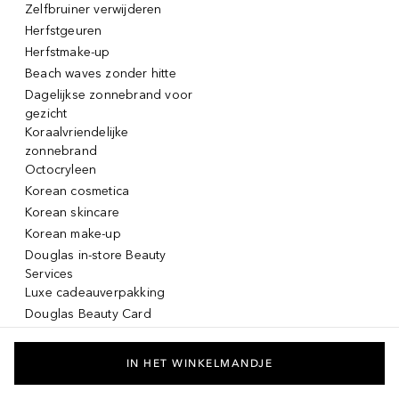
Zelfbruiner verwijderen
Herfstgeuren
Herfstmake-up
Beach waves zonder hitte
Dagelijkse zonnebrand voor
gezicht
Koraalvriendelijke
zonnebrand
Octocryleen
Korean cosmetica
Korean skincare
Korean make-up
Douglas in-store Beauty
Services
Luxe cadeauverpakking
Douglas Beauty Card
Click & Collect
Click & Return
IN HET WINKELMANDJE
Lancôme La vie est belle