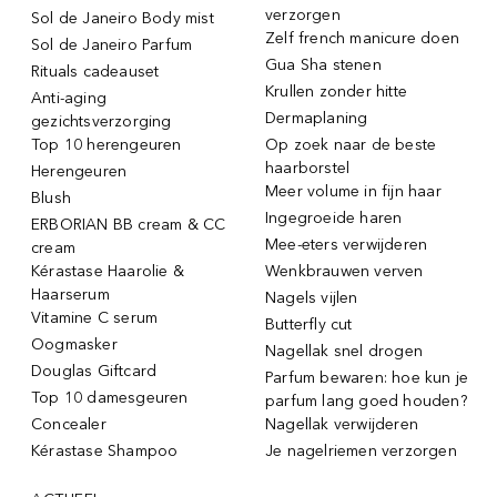
verzorgen
Sol de Janeiro Body mist
Zelf french manicure doen
Sol de Janeiro Parfum
Gua Sha stenen
Rituals cadeauset
Krullen zonder hitte
Anti-aging
Dermaplaning
gezichtsverzorging
Top 10 herengeuren
Op zoek naar de beste
haarborstel
Herengeuren
Meer volume in fijn haar
Blush
Ingegroeide haren
ERBORIAN BB cream & CC
Mee-eters verwijderen
cream
Kérastase Haarolie &
Wenkbrauwen verven
Haarserum
Nagels vijlen
Vitamine C serum
Butterfly cut
Oogmasker
Nagellak snel drogen
Douglas Giftcard
Parfum bewaren: hoe kun je
Top 10 damesgeuren
parfum lang goed houden?
Concealer
Nagellak verwijderen
Kérastase Shampoo
Je nagelriemen verzorgen