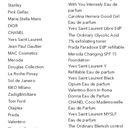
With You Intensely Eau de
Stanley
parfum
Pink Gellac
Carolina Herrera Good Girl
Marie-Stella-Maris
Eau de parfum
DIOR
Yves Saint Laurent Libre EdP
CHANEL
The Ordinary Glycolic Acid
Yves Saint Laurent
7% exfoliating toner
Jean Paul Gaultier
Prada Paradoxe EdP refillable
MAC Cosmetics
Meroda Changing SPF 15
Meroda
Foundation
Yves Saint Laurent Y
Douglas Collection
Refillable Eau de parfum
La Roche-Posay
Yves Saint Laurent Black
Sol de Janeiro
Opium Eau de parfum
KIKO Milano
Valentino Born In Roma
Zadig&Voltaire
Donna Eau de Parfum
Tom Ford
CHANEL Coco Mademoiselle
Olaplex
Eau de Parfum
Yves Saint Laurent MYSLF
Prada
Eau de parfum
Valentino
The Ordinary Blemish control