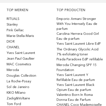
TOP MERKEN
TOP PRODUCTEN
RITUALS
Emporio Armani Stronger
With You Intensely Eau de
Stanley
parfum
Pink Gellac
Carolina Herrera Good Girl
Marie-Stella-Maris
Eau de parfum
DIOR
Yves Saint Laurent Libre EdP
CHANEL
The Ordinary Glycolic Acid
Yves Saint Laurent
7% exfoliating toner
Jean Paul Gaultier
Prada Paradoxe EdP refillable
MAC Cosmetics
Meroda Changing SPF 15
Meroda
Foundation
Yves Saint Laurent Y
Douglas Collection
Refillable Eau de parfum
La Roche-Posay
Yves Saint Laurent Black
Sol de Janeiro
Opium Eau de parfum
KIKO Milano
Valentino Born In Roma
Zadig&Voltaire
Donna Eau de Parfum
Tom Ford
CHANEL Coco Mademoiselle