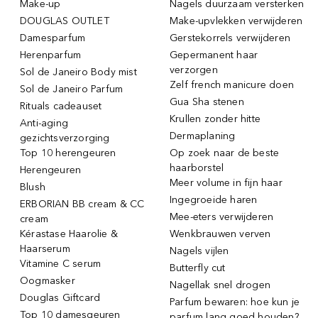
Make-up
Nagels duurzaam versterken
DOUGLAS OUTLET
Make-upvlekken verwijderen
Damesparfum
Gerstekorrels verwijderen
Herenparfum
Gepermanent haar
verzorgen
Sol de Janeiro Body mist
Zelf french manicure doen
Sol de Janeiro Parfum
Gua Sha stenen
Rituals cadeauset
Krullen zonder hitte
Anti-aging
Dermaplaning
gezichtsverzorging
Top 10 herengeuren
Op zoek naar de beste
haarborstel
Herengeuren
Meer volume in fijn haar
Blush
Ingegroeide haren
ERBORIAN BB cream & CC
Mee-eters verwijderen
cream
Kérastase Haarolie &
Wenkbrauwen verven
Haarserum
Nagels vijlen
Vitamine C serum
Butterfly cut
Oogmasker
Nagellak snel drogen
Douglas Giftcard
Parfum bewaren: hoe kun je
Top 10 damesgeuren
parfum lang goed houden?