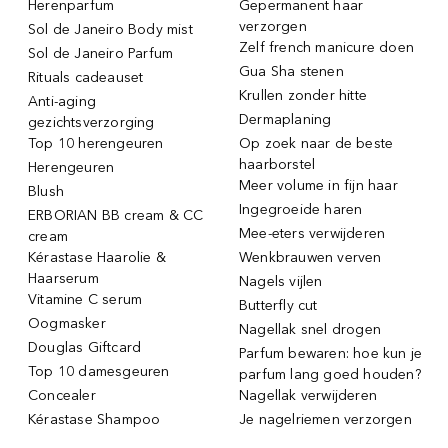
Herenparfum
Gepermanent haar
verzorgen
Sol de Janeiro Body mist
Zelf french manicure doen
Sol de Janeiro Parfum
Gua Sha stenen
Rituals cadeauset
Krullen zonder hitte
Anti-aging
Dermaplaning
gezichtsverzorging
Top 10 herengeuren
Op zoek naar de beste
haarborstel
Herengeuren
Meer volume in fijn haar
Blush
Ingegroeide haren
ERBORIAN BB cream & CC
Mee-eters verwijderen
cream
Kérastase Haarolie &
Wenkbrauwen verven
Haarserum
Nagels vijlen
Vitamine C serum
Butterfly cut
Oogmasker
Nagellak snel drogen
Douglas Giftcard
Parfum bewaren: hoe kun je
Top 10 damesgeuren
parfum lang goed houden?
Concealer
Nagellak verwijderen
Kérastase Shampoo
Je nagelriemen verzorgen