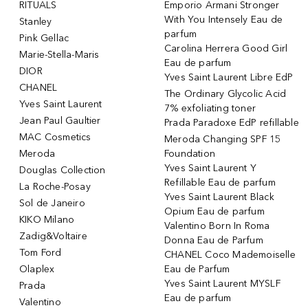
RITUALS
Emporio Armani Stronger
With You Intensely Eau de
Stanley
parfum
Pink Gellac
Carolina Herrera Good Girl
Marie-Stella-Maris
Eau de parfum
DIOR
Yves Saint Laurent Libre EdP
CHANEL
The Ordinary Glycolic Acid
Yves Saint Laurent
7% exfoliating toner
Jean Paul Gaultier
Prada Paradoxe EdP refillable
MAC Cosmetics
Meroda Changing SPF 15
Meroda
Foundation
Yves Saint Laurent Y
Douglas Collection
Refillable Eau de parfum
La Roche-Posay
Yves Saint Laurent Black
Sol de Janeiro
Opium Eau de parfum
KIKO Milano
Valentino Born In Roma
Zadig&Voltaire
Donna Eau de Parfum
Tom Ford
CHANEL Coco Mademoiselle
Olaplex
Eau de Parfum
Yves Saint Laurent MYSLF
Prada
Eau de parfum
Valentino