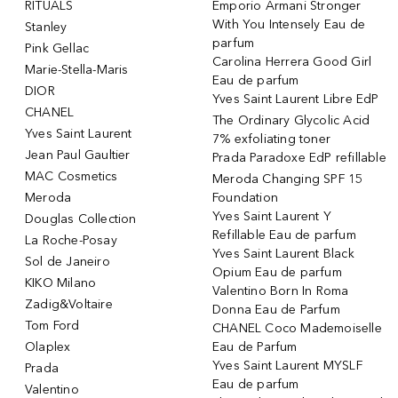
RITUALS
Emporio Armani Stronger
With You Intensely Eau de
Stanley
parfum
Pink Gellac
Carolina Herrera Good Girl
Marie-Stella-Maris
Eau de parfum
DIOR
Yves Saint Laurent Libre EdP
CHANEL
The Ordinary Glycolic Acid
Yves Saint Laurent
7% exfoliating toner
Jean Paul Gaultier
Prada Paradoxe EdP refillable
MAC Cosmetics
Meroda Changing SPF 15
Meroda
Foundation
Yves Saint Laurent Y
Douglas Collection
Refillable Eau de parfum
La Roche-Posay
Yves Saint Laurent Black
Sol de Janeiro
Opium Eau de parfum
KIKO Milano
Valentino Born In Roma
Zadig&Voltaire
Donna Eau de Parfum
Tom Ford
CHANEL Coco Mademoiselle
Olaplex
Eau de Parfum
Yves Saint Laurent MYSLF
Prada
Eau de parfum
Valentino