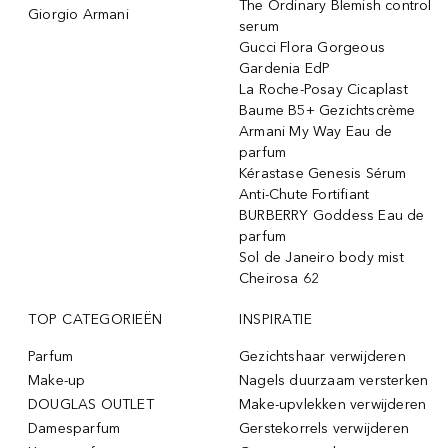
The Ordinary Blemish control
Giorgio Armani
serum
Gucci Flora Gorgeous
Gardenia EdP
La Roche-Posay Cicaplast
Baume B5+ Gezichtscrème
Armani My Way Eau de
parfum
Kérastase Genesis Sérum
Anti-Chute Fortifiant
BURBERRY Goddess Eau de
parfum
Sol de Janeiro body mist
Cheirosa 62
TOP CATEGORIEËN
INSPIRATIE
Parfum
Gezichtshaar verwijderen
Make-up
Nagels duurzaam versterken
DOUGLAS OUTLET
Make-upvlekken verwijderen
Damesparfum
Gerstekorrels verwijderen