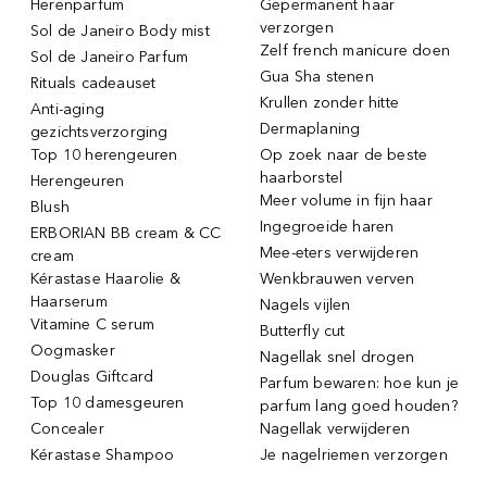
Herenparfum
Gepermanent haar
verzorgen
Sol de Janeiro Body mist
Zelf french manicure doen
Sol de Janeiro Parfum
Gua Sha stenen
Rituals cadeauset
Krullen zonder hitte
Anti-aging
Dermaplaning
gezichtsverzorging
Top 10 herengeuren
Op zoek naar de beste
haarborstel
Herengeuren
Meer volume in fijn haar
Blush
Ingegroeide haren
ERBORIAN BB cream & CC
Mee-eters verwijderen
cream
Kérastase Haarolie &
Wenkbrauwen verven
Haarserum
Nagels vijlen
Vitamine C serum
Butterfly cut
Oogmasker
Nagellak snel drogen
Douglas Giftcard
Parfum bewaren: hoe kun je
Top 10 damesgeuren
parfum lang goed houden?
Concealer
Nagellak verwijderen
Kérastase Shampoo
Je nagelriemen verzorgen