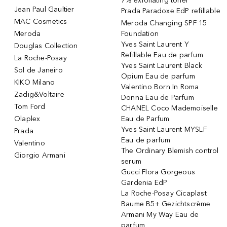
7% exfoliating toner
Jean Paul Gaultier
Prada Paradoxe EdP refillable
MAC Cosmetics
Meroda Changing SPF 15
Meroda
Foundation
Yves Saint Laurent Y
Douglas Collection
Refillable Eau de parfum
La Roche-Posay
Yves Saint Laurent Black
Sol de Janeiro
Opium Eau de parfum
KIKO Milano
Valentino Born In Roma
Zadig&Voltaire
Donna Eau de Parfum
Tom Ford
CHANEL Coco Mademoiselle
Olaplex
Eau de Parfum
Yves Saint Laurent MYSLF
Prada
Eau de parfum
Valentino
The Ordinary Blemish control
Giorgio Armani
serum
Gucci Flora Gorgeous
Gardenia EdP
La Roche-Posay Cicaplast
Baume B5+ Gezichtscrème
Armani My Way Eau de
parfum