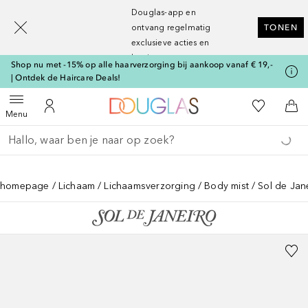
[navigation.slideout.screenreader]
Douglas-app en
ontvang regelmatig
TONEN
exclusieve acties en
kortingen
Shop nu met -15% op alle haarverzorging bij aankoop vanaf € 19,-
| Ontdek de Haircare Deals!
Naar Douglas Home
Naar Mijn W
Open menu
Naar Mijn Account
Naa
Menu
Ga terug
Zoekopdracht uitvoeren
homepage
Lichaam
Lichaamsverzorging
Body mist
Sol de Jan