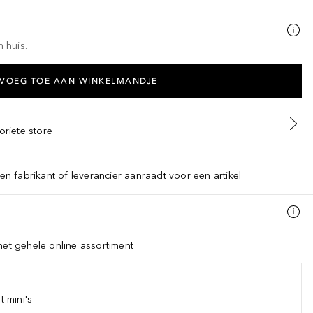
n huis.
VOEG TOE AAN WINKELMANDJE
oriete store
een fabrikant of leverancier aanraadt voor een artikel
het gehele online assortiment
 mini's