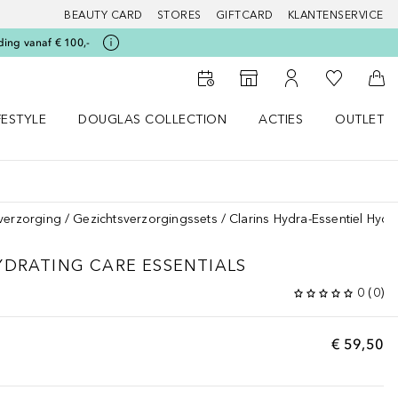
BEAUTY CARD
STORES
GIFTCARD
KLANTENSERVICE
ding vanaf € 100,-
Naar Mijn W
Naar Storefinder
Naar Mijn Account
Naa
FESTYLE
DOUGLAS COLLECTION
ACTIES
OUTLET
enu
en LIFESTYLE menu
Open DOUGLAS COLLECTION menu
Open ACTIES menu
verzorging
Gezichtsverzorgingssets
Clarins Hydra-Essentiel Hydr
YDRATING CARE ESSENTIALS
0
(
0
)
€ 59,50