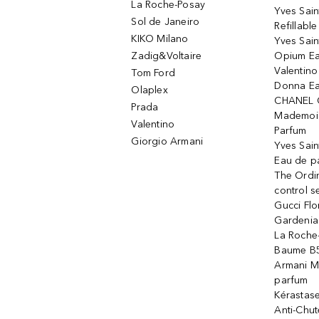
La Roche-Posay
Yves Sain
Sol de Janeiro
Refillabl
KIKO Milano
Yves Sain
Zadig&Voltaire
Opium Ea
Valentin
Tom Ford
Donna Ea
Olaplex
CHANEL 
Prada
Mademois
Valentino
Parfum
Giorgio Armani
Yves Sai
Eau de p
The Ordi
control 
Gucci Fl
Gardenia
La Roche
Baume B5
Armani M
parfum
Kérastas
Anti-Chute