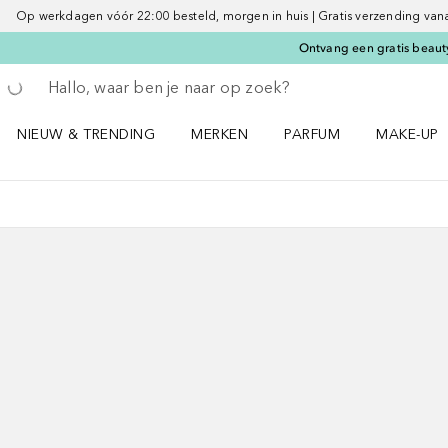
Op werkdagen vóór 22:00 besteld, morgen in huis | Gratis verzending vanaf 
Ontvang een gratis beauty
Ga terug
Zoekopdracht uitvoeren
NIEUW & TRENDING
MERKEN
PARFUM
MAKE-UP
Open NIEUW & TRENDING menu
Open MERKEN menu
Open PARFUM menu
Open MAK