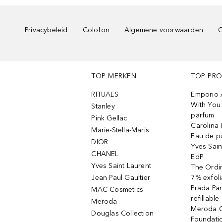
Privacybeleid
Colofon
Algemene voorwaarden
C
TOP MERKEN
TOP PR
RITUALS
Emporio 
With You 
Stanley
parfum
Pink Gellac
Carolina 
Marie-Stella-Maris
Eau de p
DIOR
Yves Sain
CHANEL
EdP
Yves Saint Laurent
The Ordin
Jean Paul Gaultier
7% exfoli
Prada Pa
MAC Cosmetics
refillable
Meroda
Meroda C
Douglas Collection
Foundati