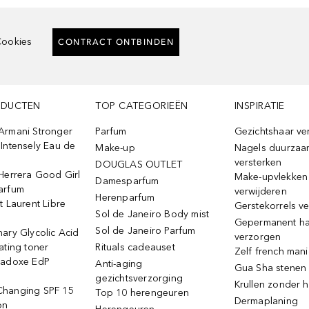
ookies
CONTRACT ONTBINDEN
ODUCTEN
TOP CATEGORIEËN
INSPIRATIE
Armani Stronger
Parfum
Gezichtshaar ve
Intensely Eau de
Make-up
Nagels duurzaa
versterken
DOUGLAS OUTLET
Herrera Good Girl
Make-upvlekken
Damesparfum
arfum
verwijderen
Herenparfum
t Laurent Libre
Gerstekorrels v
Sol de Janeiro Body mist
Gepermanent h
Sol de Janeiro Parfum
ary Glycolic Acid
verzorgen
ating toner
Rituals cadeauset
Zelf french man
radoxe EdP
Anti-aging
Gua Sha stenen
gezichtsverzorging
Krullen zonder h
hanging SPF 15
Top 10 herengeuren
Dermaplaning
on