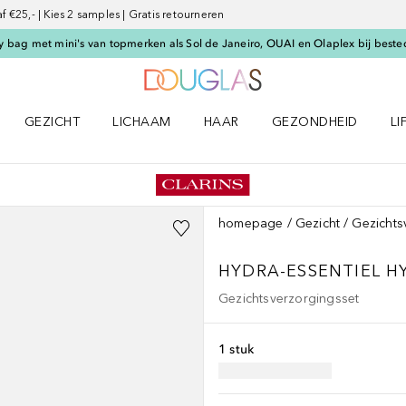
€25,- | Kies 2 samples | Gratis retourneren
 bag met mini's van topmerken als Sol de Janeiro, OUAI en Olaplex bij beste
Naar Douglas Home
GEZICHT
LICHAAM
HAAR
GEZONDHEID
LI
E-UP menu
Open GEZICHT menu
Open LICHAAM menu
Open HAAR menu
Open GEZONDHEID m
Op
homepage
Gezicht
Gezichts
HYDRA-ESSENTIEL
H
Gezichtsverzorgingsset
1 stuk