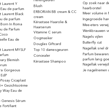
Herengeuren
Op zoek naar d
t Laurent Y
Blush
haarborstel
e Eau de parfum
ERBORIAN BB cream & CC
Meer volume in f
t Laurent Black
cream
u de parfum
Ingegroeide ha
Kérastase Haarolie &
o Born In Roma
Mee-eters verwi
Haarserum
u de Parfum
Wenkbrauwen v
Vitamine C serum
Coco
Nagels vijlen
Oogmasker
elle Eau de
Butterfly cut
Douglas Giftcard
Nagellak snel d
nt Laurent MYSLF
Top 10 damesgeuren
Parfum bewaren:
arfum
Concealer
parfum lang go
nary Blemish
Kérastase Shampoo
Nagellak verwij
serum
ora Gorgeous
Je nagelriemen 
 EdP
-Posay Cicaplast
+ Gezichtscrème
y Way Eau de
e Genesis Sérum
 Fortifiant