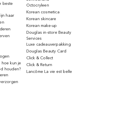
e beste
Octocryleen
Korean cosmetica
ijn haar
Korean skincare
ren
Korean make-up
jderen
Douglas in-store Beauty
erven
Services
Luxe cadeauverpakking
Douglas Beauty Card
rogen
Click & Collect
 hoe kun je
Click & Return
ed houden?
Lancôme La vie est belle
deren
verzorgen