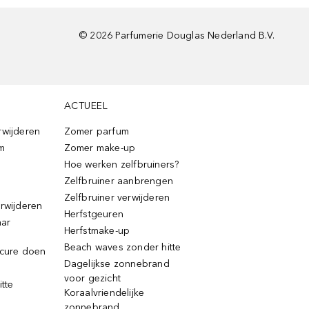
©
2026
Parfumerie Douglas Nederland B.V.
ACTUEEL
rwijderen
Zomer parfum
m
Zomer make-up
Hoe werken zelfbruiners?
Zelfbruiner aanbrengen
Zelfbruiner verwijderen
erwijderen
Herfstgeuren
aar
Herfstmake-up
Beach waves zonder hitte
icure doen
Dagelijkse zonnebrand
voor gezicht
itte
Koraalvriendelijke
zonnebrand