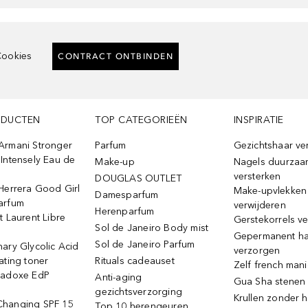
ookies
CONTRACT ONTBINDEN
ODUCTEN
TOP CATEGORIEËN
INSPIRATIE
Armani Stronger
Parfum
Gezichtshaar ve
Intensely Eau de
Make-up
Nagels duurzaa
versterken
DOUGLAS OUTLET
Herrera Good Girl
Make-upvlekken
Damesparfum
arfum
verwijderen
Herenparfum
t Laurent Libre
Gerstekorrels v
Sol de Janeiro Body mist
Gepermanent h
Sol de Janeiro Parfum
ary Glycolic Acid
verzorgen
ating toner
Rituals cadeauset
Zelf french man
radoxe EdP
Anti-aging
Gua Sha stenen
gezichtsverzorging
Krullen zonder h
hanging SPF 15
Top 10 herengeuren