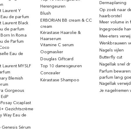
Dermaplaning
on
Herengeuren
Op zoek naar d
t Laurent Y
Blush
haarborstel
e Eau de parfum
ERBORIAN BB cream & CC
Meer volume in f
t Laurent Black
cream
u de parfum
Ingegroeide ha
Kérastase Haarolie &
o Born In Roma
Mee-eters verwi
Haarserum
u de Parfum
Wenkbrauwen v
Vitamine C serum
Coco
Nagels vijlen
Oogmasker
elle Eau de
Butterfly cut
Douglas Giftcard
Nagellak snel d
nt Laurent MYSLF
Top 10 damesgeuren
Parfum bewaren:
arfum
Concealer
parfum lang go
nary Blemish
Kérastase Shampoo
Nagellak verwij
serum
ora Gorgeous
Je nagelriemen 
 EdP
-Posay Cicaplast
+ Gezichtscrème
y Way Eau de
e Genesis Sérum