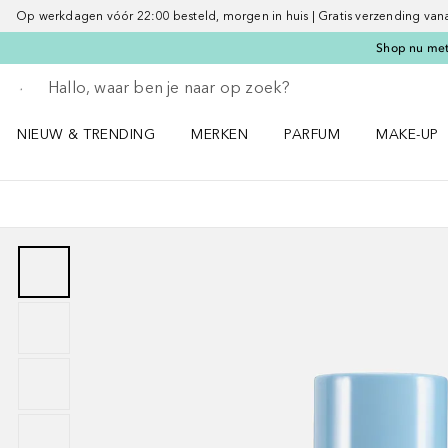
Op werkdagen vóór 22:00 besteld, morgen in huis | Gratis verzending vanaf 
Shop nu met 
Ga terug
Zoekopdracht uitvoeren
NIEUW & TRENDING
MERKEN
PARFUM
MAKE-UP
Open NIEUW & TRENDING menu
Open MERKEN menu
Open PARFUM menu
Open MAK