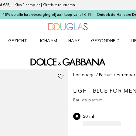
€25,- | Kies 2 samples | Gratis retourneren
-15% op alle haarverzorging bij aankoop vanaf € 19,- | Ontdek de Haircare D
Naar Douglas Home
GEZICHT
LICHAAM
HAAR
GEZONDHEID
LI
E-UP menu
Open GEZICHT menu
Open LICHAAM menu
Open HAAR menu
Open GEZONDHEID m
Op
homepage
Parfum
Herenpar
LIGHT BLUE
FOR ME
Eau de parfum
50 ml