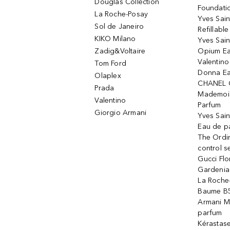
Douglas Collection
Foundati
La Roche-Posay
Yves Sain
Sol de Janeiro
Refillabl
KIKO Milano
Yves Sain
Zadig&Voltaire
Opium Ea
Valentin
Tom Ford
Donna Ea
Olaplex
CHANEL 
Prada
Mademois
Valentino
Parfum
Giorgio Armani
Yves Sai
Eau de p
The Ordi
control 
Gucci Fl
Gardenia
La Roche
Baume B5
Armani M
parfum
Kérastas