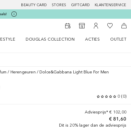
BEAUTY CARD
STORES
GIFTCARD
KLANTENSERVICE
eals!
Naar Mijn W
Naar Storefinder
Naar Mijn Account
Naa
FESTYLE
DOUGLAS COLLECTION
ACTIES
OUTLET
enu
en LIFESTYLE menu
Open DOUGLAS COLLECTION menu
Open ACTIES menu
fum
Herengeuren
Dolce&Gabbana Light Blue For Men
N
0
(
0
)
Adviesprijs*
€ 102,00
€ 81,60
Dit is 20% lager dan de adviesprijs