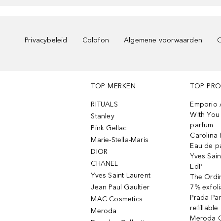
Privacybeleid
Colofon
Algemene voorwaarden
C
TOP MERKEN
TOP PR
RITUALS
Emporio 
With You 
Stanley
parfum
Pink Gellac
Carolina 
Marie-Stella-Maris
Eau de p
DIOR
Yves Sain
CHANEL
EdP
Yves Saint Laurent
The Ordin
Jean Paul Gaultier
7% exfoli
Prada Pa
MAC Cosmetics
refillable
Meroda
Meroda C