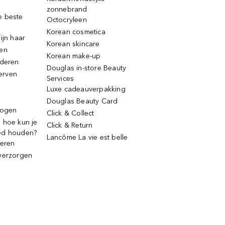
zonnebrand
e beste
Octocryleen
Korean cosmetica
ijn haar
Korean skincare
ren
Korean make-up
jderen
Douglas in-store Beauty
erven
Services
Luxe cadeauverpakking
Douglas Beauty Card
rogen
Click & Collect
 hoe kun je
Click & Return
ed houden?
Lancôme La vie est belle
deren
verzorgen