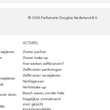
©
2026
Parfumerie Douglas Nederland B.V.
ACTUEEL
rwijderen
Zomer parfum
m
Zomer make-up
Hoe werken zelfbruiners?
Zelfbruiner aanbrengen
Zelfbruiner verwijderen
erwijderen
Herfstgeuren
aar
Herfstmake-up
Beach waves zonder hitte
icure doen
Dagelijkse zonnebrand
voor gezicht
itte
Koraalvriendelijke