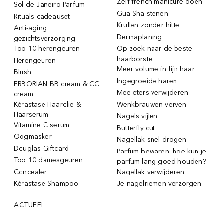
Zelf french manicure doen
Sol de Janeiro Parfum
Gua Sha stenen
Rituals cadeauset
Krullen zonder hitte
Anti-aging
Dermaplaning
gezichtsverzorging
Top 10 herengeuren
Op zoek naar de beste
haarborstel
Herengeuren
Meer volume in fijn haar
Blush
Ingegroeide haren
ERBORIAN BB cream & CC
Mee-eters verwijderen
cream
Kérastase Haarolie &
Wenkbrauwen verven
Haarserum
Nagels vijlen
Vitamine C serum
Butterfly cut
Oogmasker
Nagellak snel drogen
Douglas Giftcard
Parfum bewaren: hoe kun je
Top 10 damesgeuren
parfum lang goed houden?
Concealer
Nagellak verwijderen
Kérastase Shampoo
Je nagelriemen verzorgen
ACTUEEL