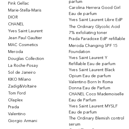
parfum
Pink Gellac
Carolina Herrera Good Girl
Marie-Stella-Maris
Eau de parfum
DIOR
Yves Saint Laurent Libre EdP
CHANEL
The Ordinary Glycolic Acid
Yves Saint Laurent
7% exfoliating toner
Jean Paul Gaultier
Prada Paradoxe EdP refillable
MAC Cosmetics
Meroda Changing SPF 15
Meroda
Foundation
Yves Saint Laurent Y
Douglas Collection
Refillable Eau de parfum
La Roche-Posay
Yves Saint Laurent Black
Sol de Janeiro
Opium Eau de parfum
KIKO Milano
Valentino Born In Roma
Zadig&Voltaire
Donna Eau de Parfum
Tom Ford
CHANEL Coco Mademoiselle
Olaplex
Eau de Parfum
Yves Saint Laurent MYSLF
Prada
Eau de parfum
Valentino
The Ordinary Blemish control
Giorgio Armani
serum