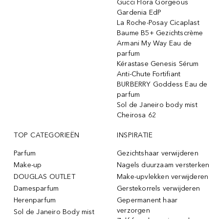
Gucci Flora Gorgeous
Gardenia EdP
La Roche-Posay Cicaplast
Baume B5+ Gezichtscrème
Armani My Way Eau de
parfum
Kérastase Genesis Sérum
Anti-Chute Fortifiant
BURBERRY Goddess Eau de
parfum
Sol de Janeiro body mist
Cheirosa 62
TOP CATEGORIEËN
INSPIRATIE
Parfum
Gezichtshaar verwijderen
Make-up
Nagels duurzaam versterken
DOUGLAS OUTLET
Make-upvlekken verwijderen
Damesparfum
Gerstekorrels verwijderen
Herenparfum
Gepermanent haar
verzorgen
Sol de Janeiro Body mist