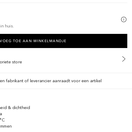
in huis.
VOEG TOE AAN WINKELMANDJE
oriete store
een fabrikant of leverancier aanraadt voor een artikel
heid & dichtheid
ca
 °C
kammen