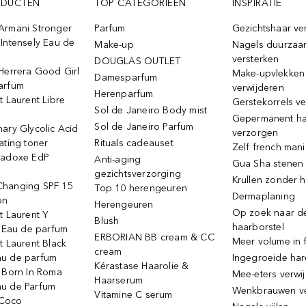
ODUCTEN
TOP CATEGORIEËN
INSPIRATIE
Armani Stronger
Parfum
Gezichtshaar ve
Intensely Eau de
Make-up
Nagels duurzaa
versterken
DOUGLAS OUTLET
Herrera Good Girl
Make-upvlekken
Damesparfum
arfum
verwijderen
Herenparfum
t Laurent Libre
Gerstekorrels v
Sol de Janeiro Body mist
Gepermanent h
Sol de Janeiro Parfum
ary Glycolic Acid
verzorgen
ating toner
Rituals cadeauset
Zelf french man
radoxe EdP
Anti-aging
Gua Sha stenen
gezichtsverzorging
Krullen zonder h
hanging SPF 15
Top 10 herengeuren
Dermaplaning
on
Herengeuren
Op zoek naar d
t Laurent Y
Blush
haarborstel
e Eau de parfum
ERBORIAN BB cream & CC
Meer volume in f
t Laurent Black
cream
u de parfum
Ingegroeide ha
Kérastase Haarolie &
o Born In Roma
Mee-eters verwi
Haarserum
u de Parfum
Wenkbrauwen v
Vitamine C serum
Coco