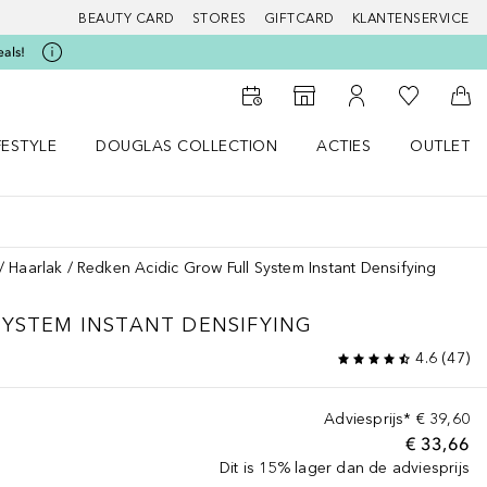
BEAUTY CARD
STORES
GIFTCARD
KLANTENSERVICE
eals!
Naar Mijn W
Naar Storefinder
Naar Mijn Account
Naa
FESTYLE
DOUGLAS COLLECTION
ACTIES
OUTLET
enu
en LIFESTYLE menu
Open DOUGLAS COLLECTION menu
Open ACTIES menu
Haarlak
Redken Acidic Grow Full System Instant Densifying
SYSTEM
INSTANT DENSIFYING
4.6
(
47
)
Adviesprijs*
€ 39,60
€ 33,66
Dit is 15% lager dan de adviesprijs