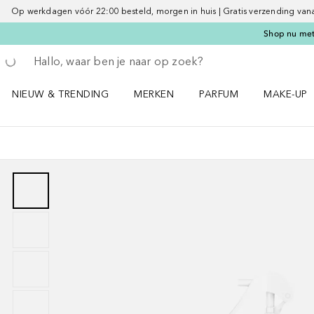
Op werkdagen vóór 22:00 besteld, morgen in huis | Gratis verzending vanaf 
Shop nu met 
Ga terug
Zoekopdracht uitvoeren
NIEUW & TRENDING
MERKEN
PARFUM
MAKE-UP
Open NIEUW & TRENDING menu
Open MERKEN menu
Open PARFUM menu
Open MAK