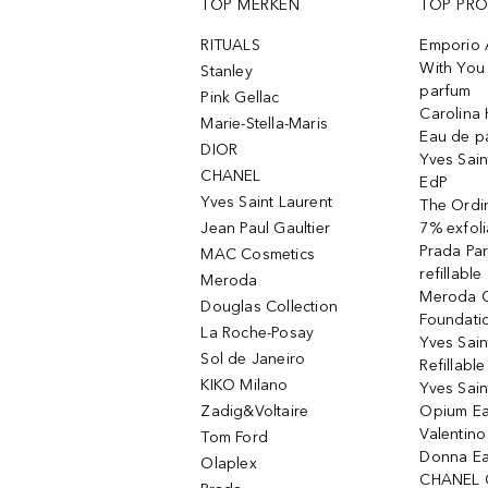
TOP MERKEN
TOP PR
RITUALS
Emporio 
With You 
Stanley
parfum
Pink Gellac
Carolina 
Marie-Stella-Maris
Eau de p
DIOR
Yves Sain
CHANEL
EdP
Yves Saint Laurent
The Ordin
Jean Paul Gaultier
7% exfoli
Prada Pa
MAC Cosmetics
refillable
Meroda
Meroda C
Douglas Collection
Foundati
La Roche-Posay
Yves Sain
Sol de Janeiro
Refillabl
KIKO Milano
Yves Sain
Zadig&Voltaire
Opium Ea
Valentin
Tom Ford
Donna Ea
Olaplex
CHANEL 