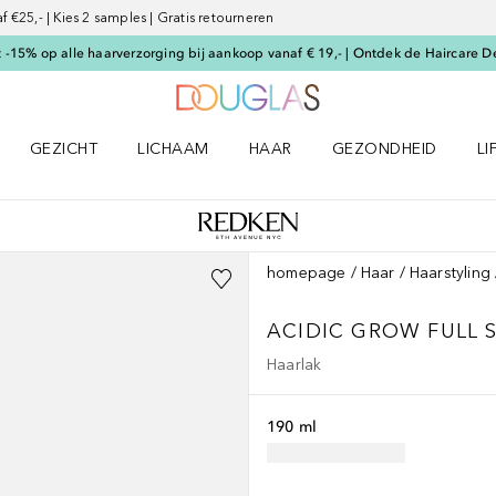
€25,- | Kies 2 samples | Gratis retourneren
-15% op alle haarverzorging bij aankoop vanaf € 19,- | Ontdek de Haircare D
Naar Douglas Home
GEZICHT
LICHAAM
HAAR
GEZONDHEID
LI
E-UP menu
Open GEZICHT menu
Open LICHAAM menu
Open HAAR menu
Open GEZONDHEID m
Op
homepage
Haar
Haarstyling
ACIDIC GROW FULL 
Haarlak
190 ml