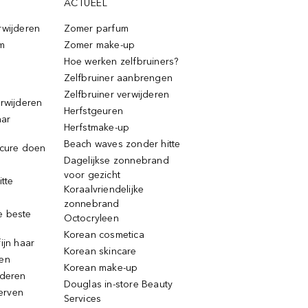
ACTUEEL
rwijderen
Zomer parfum
m
Zomer make-up
Hoe werken zelfbruiners?
Zelfbruiner aanbrengen
Zelfbruiner verwijderen
erwijderen
Herfstgeuren
aar
Herfstmake-up
Beach waves zonder hitte
icure doen
Dagelijkse zonnebrand
voor gezicht
itte
Koraalvriendelijke
zonnebrand
e beste
Octocryleen
Korean cosmetica
ijn haar
Korean skincare
ren
Korean make-up
jderen
Douglas in-store Beauty
erven
Services