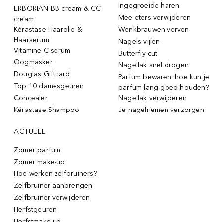
Ingegroeide haren
ERBORIAN BB cream & CC
Mee-eters verwijderen
cream
Kérastase Haarolie &
Wenkbrauwen verven
Haarserum
Nagels vijlen
Vitamine C serum
Butterfly cut
Oogmasker
Nagellak snel drogen
Douglas Giftcard
Parfum bewaren: hoe kun je
Top 10 damesgeuren
parfum lang goed houden?
Concealer
Nagellak verwijderen
Kérastase Shampoo
Je nagelriemen verzorgen
ACTUEEL
Zomer parfum
Zomer make-up
Hoe werken zelfbruiners?
Zelfbruiner aanbrengen
Zelfbruiner verwijderen
Herfstgeuren
Herfstmake-up