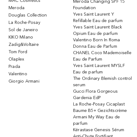
MAC Cosmetics
Meroda Changing SPF 15
Meroda
Foundation
Yves Saint Laurent Y
Douglas Collection
Refillable Eau de parfum
La Roche-Posay
Yves Saint Laurent Black
Sol de Janeiro
Opium Eau de parfum
KIKO Milano
Valentino Born In Roma
Zadig&Voltaire
Donna Eau de Parfum
Tom Ford
CHANEL Coco Mademoiselle
Olaplex
Eau de Parfum
Yves Saint Laurent MYSLF
Prada
Eau de parfum
Valentino
The Ordinary Blemish control
Giorgio Armani
serum
Gucci Flora Gorgeous
Gardenia EdP
La Roche-Posay Cicaplast
Baume B5+ Gezichtscrème
Armani My Way Eau de
parfum
Kérastase Genesis Sérum
Anti-Chute Fortifiant