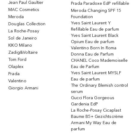
Jean Paul Gaultier
Prada Paradoxe EdP refillable
MAC Cosmetics
Meroda Changing SPF 15
Meroda
Foundation
Yves Saint Laurent Y
Douglas Collection
Refillable Eau de parfum
La Roche-Posay
Yves Saint Laurent Black
Sol de Janeiro
Opium Eau de parfum
KIKO Milano
Valentino Born In Roma
Zadig&Voltaire
Donna Eau de Parfum
Tom Ford
CHANEL Coco Mademoiselle
Olaplex
Eau de Parfum
Yves Saint Laurent MYSLF
Prada
Eau de parfum
Valentino
The Ordinary Blemish control
Giorgio Armani
serum
Gucci Flora Gorgeous
Gardenia EdP
La Roche-Posay Cicaplast
Baume B5+ Gezichtscrème
Armani My Way Eau de
parfum