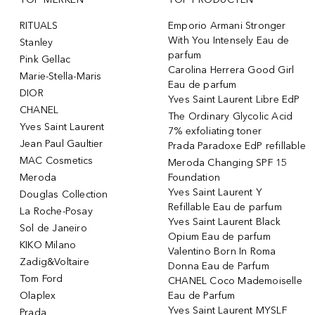
RITUALS
Emporio Armani Stronger
With You Intensely Eau de
Stanley
parfum
Pink Gellac
Carolina Herrera Good Girl
Marie-Stella-Maris
Eau de parfum
DIOR
Yves Saint Laurent Libre EdP
CHANEL
The Ordinary Glycolic Acid
Yves Saint Laurent
7% exfoliating toner
Jean Paul Gaultier
Prada Paradoxe EdP refillable
MAC Cosmetics
Meroda Changing SPF 15
Meroda
Foundation
Yves Saint Laurent Y
Douglas Collection
Refillable Eau de parfum
La Roche-Posay
Yves Saint Laurent Black
Sol de Janeiro
Opium Eau de parfum
KIKO Milano
Valentino Born In Roma
Zadig&Voltaire
Donna Eau de Parfum
Tom Ford
CHANEL Coco Mademoiselle
Olaplex
Eau de Parfum
Yves Saint Laurent MYSLF
Prada