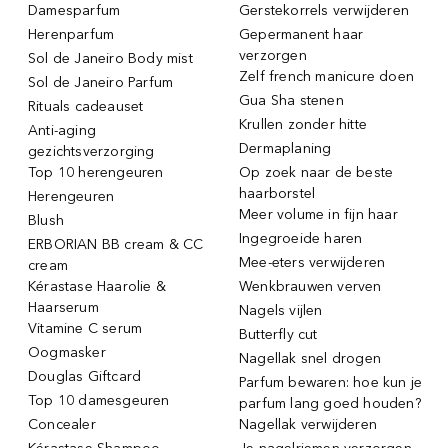
Damesparfum
Gerstekorrels verwijderen
Herenparfum
Gepermanent haar
verzorgen
Sol de Janeiro Body mist
Zelf french manicure doen
Sol de Janeiro Parfum
Gua Sha stenen
Rituals cadeauset
Krullen zonder hitte
Anti-aging
Dermaplaning
gezichtsverzorging
Top 10 herengeuren
Op zoek naar de beste
haarborstel
Herengeuren
Meer volume in fijn haar
Blush
Ingegroeide haren
ERBORIAN BB cream & CC
Mee-eters verwijderen
cream
Kérastase Haarolie &
Wenkbrauwen verven
Haarserum
Nagels vijlen
Vitamine C serum
Butterfly cut
Oogmasker
Nagellak snel drogen
Douglas Giftcard
Parfum bewaren: hoe kun je
Top 10 damesgeuren
parfum lang goed houden?
Concealer
Nagellak verwijderen