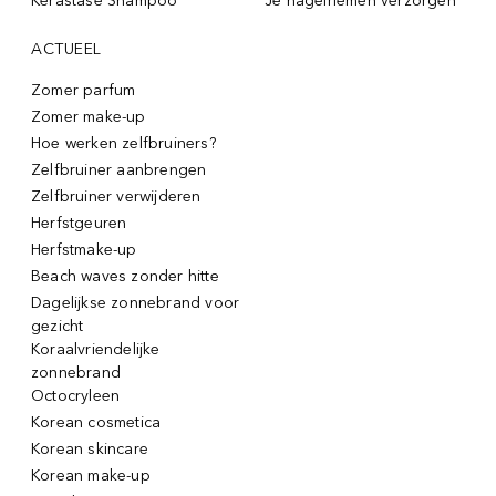
Kérastase Shampoo
Je nagelriemen verzorgen
ACTUEEL
Zomer parfum
Zomer make-up
Hoe werken zelfbruiners?
Zelfbruiner aanbrengen
Zelfbruiner verwijderen
Herfstgeuren
Herfstmake-up
Beach waves zonder hitte
Dagelijkse zonnebrand voor
gezicht
Koraalvriendelijke
zonnebrand
Octocryleen
Korean cosmetica
Korean skincare
Korean make-up